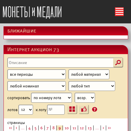
ś
ближайшие
Интернет аукцион 73
s
сортировать
Ъ
?
лотов
к лоту
страницы
<<
<
...
4
5
6
7
8
9
10
11
12
13
...
>
>>