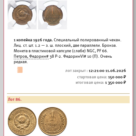
1 копейка 1926 года.
Специальный полированный чекан.
Лиц. ст. шт. 1.2 — з. ш. плоский, две параллели. Бронза.
Монета в пластиковой капсуле (слабе) NGC, PF 66.
Петров, Федорин#
38 Р-2. ФедоринVI# 10 (П). Очень
редкая.
12:21:00 11.06.2026
150 000
1 350 000
Лот 86.