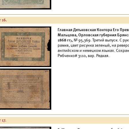
 16.
Главная Дятьковская Контора Его Пре
Мальцова, Орловская губерния Брянско
1868 гг),
№ 95,369. Третий выпуск. С ру
рамке, цвет рисунка зеленый, на ревер
английском и немецком языках. Сохра
Рябченко# 3110, вар. Редкая.
 17.