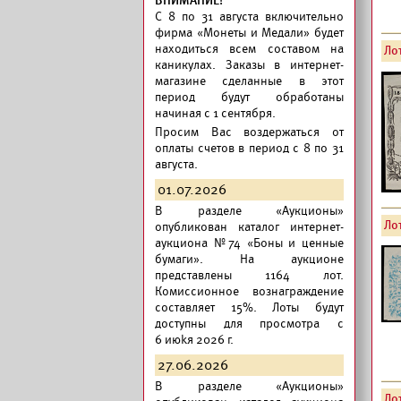
ВНИМАНИЕ!
C 8 по 31 августа включительно
фирма «Монеты и Медали» будет
находиться всем составом на
Лот
каникулах. Заказы в интернет-
магазине сделанные в этот
период будут обработаны
начиная с 1 сентября.
Просим Вас воздержаться от
оплаты счетов в период с 8 по 31
августа.
01.07.2026
В разделе «Аукционы»
Лот
опубликован
каталог интернет-
аукциона №74 «Боны и ценные
бумаги».
На аукционе
представлены 1164 лот.
Комиссионное вознаграждение
составляет 15%. Лоты будут
доступны для просмотра с
6 июkя 2026 г.
27.06.2026
В разделе «Аукционы»
Лот