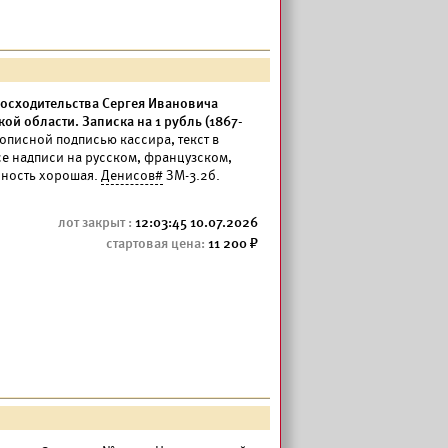
восходительства Сергея Ивановича
й области. Записка на 1 рубль (1867-
кописной подписью кассира, текст в
се надписи на русском, французском,
нность хорошая.
Денисов#
ЗМ-3.2б.
12:03:45 10.07.2026
11 200