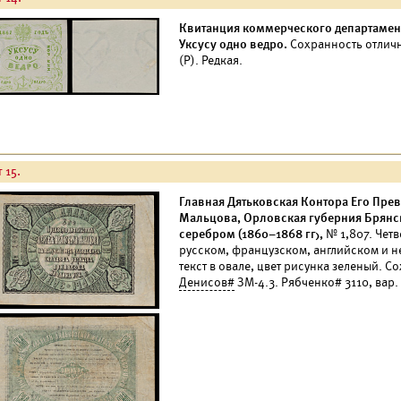
Квитанция коммерческого департамент
Уксусу одно ведро.
Сохранность отлич
(Р). Редкая.
 15.
Главная Дятьковская Контора Его Пре
Мальцова, Орловская губерния Брянск
серебром (1860–1868 гг),
№ 1,807. Четв
русском, французском, английском и н
текст в овале, цвет рисунка зеленый. 
Денисов#
ЗМ-4.3. Рябченко# 3110, вар.