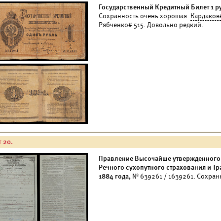
Государственный Кредитный Билет 1 ру
Сохранность очень хорошая.
Кардаков
Рябченко# 515. Довольно редкий.
т 20.
Правление Высочайше утвержденного
Речного сухопутного страхования и Т
1884 года,
№ 639261 / 1639261. Сохран