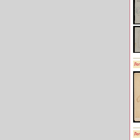
Лот
Лот