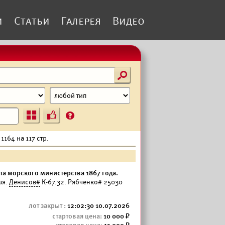
и
Статьи
Галерея
Видео
s
Ъ
?
1164 на 117 стр.
а морского министерства 1867 года.
ая.
Денисов#
К-67.32. Рябченко# 25030
12:02:30 10.07.2026
10 000