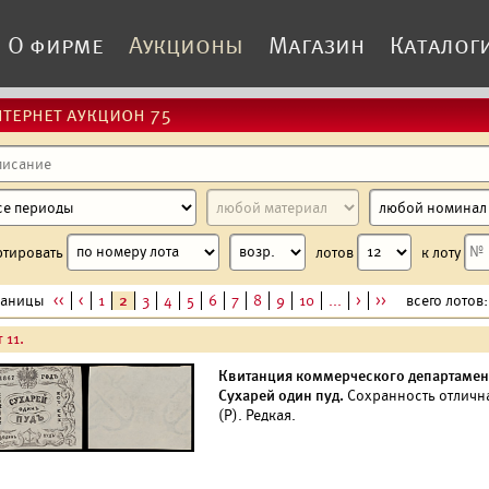
О фирме
Аукционы
Магазин
Каталог
тернет аукцион 75
ртировать
лотов
к лоту
раницы
<<
<
1
2
3
4
5
6
7
8
9
10
...
>
>>
всего лотов: 
 11.
Квитанция коммерческого департамент
Сухарей один пуд.
Сохранность отличн
(Р). Редкая.