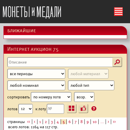
ś
ближайшие
Интернет аукцион 75
s
сортировать
Ъ
?
лотов
к лоту
страницы
<<
<
1
2
3
4
5
6
7
8
9
10
...
>
>>
всего лотов: 1164 на 117 стр.