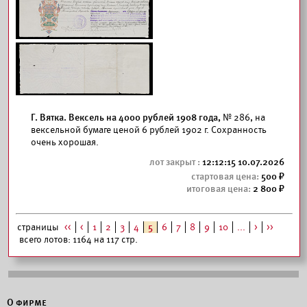
Г. Вятка. Вексель на 4000 рублей 1908 года,
№ 286, на
вексельной бумаге ценой 6 рублей 1902 г. Сохранность
очень хорошая.
12:12:15 10.07.2026
500
2 800
страницы
<<
<
1
2
3
4
5
6
7
8
9
10
...
>
>>
всего лотов: 1164 на 117 стр.
О фирме