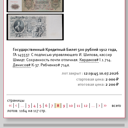
Государственный Кредитный Билет 500 рублей 1912 года,
ГА 145537. С подписью управляющего И. Шипова, кассир
Шмидт. Сохранность почти отличная.
Кардаков#
I.1.714.
Денисов#
К-37. Рябченко# 714а.
12:19:45 10.07.2026
2 000
2 200
страницы
<<
<
...
3
4
5
6
7
8
9
10
11
12
...
>
>>
всего
лотов: 1164 на 117 стр.