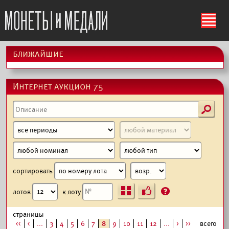
ś
ближайшие
Интернет аукцион 75
s
сортировать
Ъ
?
лотов
к лоту
страницы
<<
<
...
3
4
5
6
7
8
9
10
11
12
...
>
>>
всего