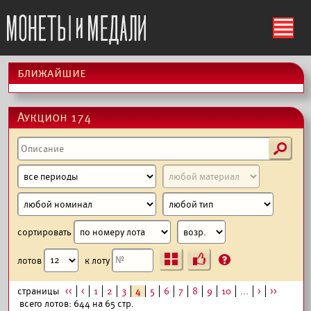
ś
ближайшие
Аукцион 174
s
сортировать
Ъ
?
лотов
к лоту
страницы
<<
<
1
2
3
4
5
6
7
8
9
10
...
>
>>
всего лотов: 644 на 65 стр.