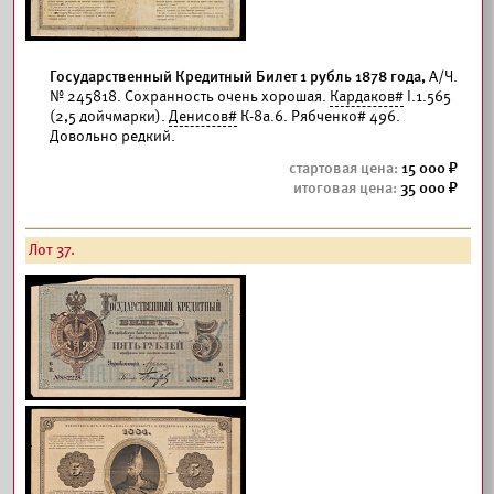
Государственный Кредитный Билет 1 рубль 1878 года,
А/Ч.
№ 245818. Сохранность очень хорошая.
Кардаков#
I.1.565
(2,5 дойчмарки).
Денисов#
К-8а.6. Рябченко# 496.
Довольно редкий.
15 000
35 000
Лот 37.