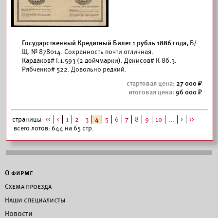
Государственный Кредитный Билет 1 рубль 1886 года,
Б/
Щ. № 878014. Сохранность почти отличная.
Кардаков#
I.1.593 (2 дойчмарки).
Денисов#
К-8б.3.
Рябченко# 522. Довольно редкий.
27 000
96 000
страницы
<<
<
1
2
3
4
5
6
7
8
9
10
...
>
>>
всего лотов: 644 на 65 стр.
О фирме
Схема проезда
Наши специалисты
Новости