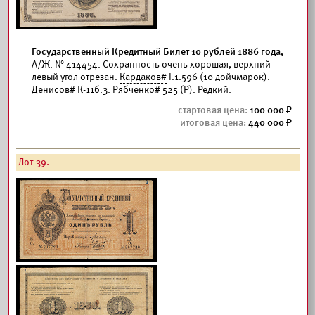
Государственный Кредитный Билет 10 рублей 1886 года,
А/Ж. № 414454. Сохранность очень хорошая, верхний
левый угол отрезан.
Кардаков#
I.1.596 (10 дойчмарок).
Денисов#
К-11б.3. Рябченко# 525 (Р). Редкий.
100 000
440 000
Лот 39.