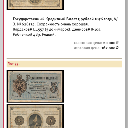
Государственный Кредитный Билет 5 рублей 1876 года,
А/
З. № 628134. Сохранность очень хорошая.
Кардаков#
I.1.557 (5 дойчмарок).
Денисов#
К-10а.
Рябченко# 489. Редкий.
20 000
162 000
Лот 35.