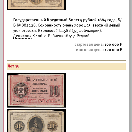
Государственный Кредитный Билет 5 рублей 1884 года,
Б/
В № 882228. Сохранность очень хорошая, верхний левый
угол отрезан.
Кардаков#
I.1.588 (3,5 дойчмарки).
Денисов#
К-10б.2. Рябченко# 517. Редкий.
100 000
120 000
Лот 38.