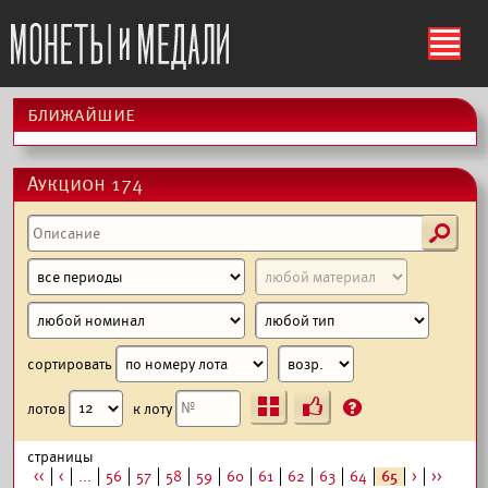
ś
ближайшие
Аукцион 174
s
сортировать
Ъ
?
лотов
к лоту
страницы
<<
<
...
56
57
58
59
60
61
62
63
64
65
>
>>