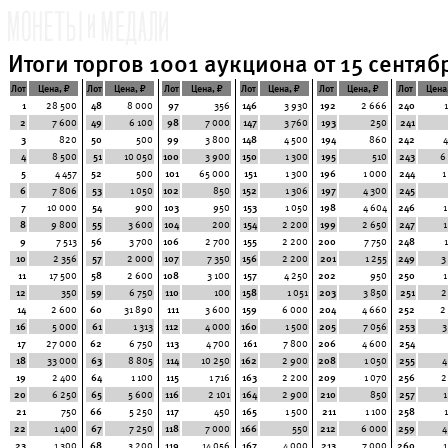
Итоги торгов 1001 аукциона от 15 сентябр
Лот
Цена, ₽
Лот
Цена, ₽
Лот
Цена, ₽
Лот
Цена, ₽
Лот
Цена, ₽
Лот
Цена
1
28 500
48
8 000
97
356
146
3 930
192
2 666
240
2
7 600
49
6 100
98
7 000
147
3 760
193
250
241
3
820
50
500
99
3 800
148
4 500
194
860
242
4
4
8 500
51
10 050
100
3 900
150
1 300
195
510
243
6
5
4 457
52
500
101
65 000
151
1 300
196
1 000
244
1
6
7 806
53
1 050
102
850
152
1 306
197
4 300
245
7
10 000
54
900
103
950
153
1 050
198
4 604
246
1
8
9 800
55
3 600
104
200
154
2 200
199
2 650
247
1
9
7 513
56
3 700
106
2 700
155
2 200
200
7 750
248
10
2 356
57
2 000
107
7 350
156
2 200
201
1 255
249
3
11
17 500
58
2 600
108
3 100
157
4 250
202
950
250
1
12
350
59
6 750
110
100
158
1 051
203
3 850
251
2
14
2 600
60
31 890
111
3 600
159
6 000
204
4 660
252
2
16
5 000
61
1 313
112
4 000
160
1 500
205
7 056
253
3
17
27 000
62
6 750
113
4 700
161
7 800
206
4 600
254
18
33 000
63
8 805
114
10 250
162
2 900
208
1 050
255
4
19
2 400
64
1 100
115
1 716
163
2 200
209
1 070
256
2
20
6 250
65
5 600
116
2 101
164
2 900
210
850
257
1
21
750
66
5 250
117
450
165
1 500
211
1 100
258
22
1 400
67
7 250
118
7 000
166
550
212
6 000
259
4
23
1 300
68
3 200
119
14 056
167
4 000
213
7 000
260
1