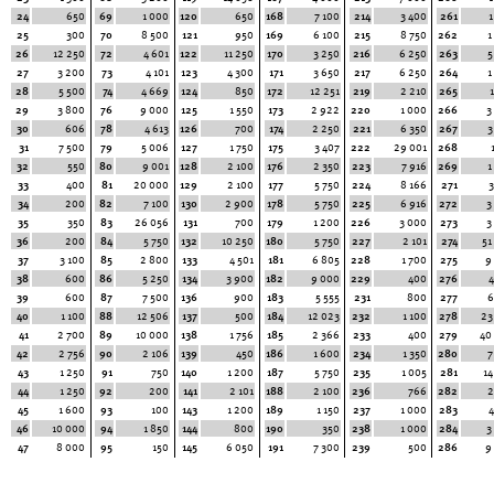
24
650
69
1 000
120
650
168
7 100
214
3 400
261
1
25
300
70
8 500
121
950
169
6 100
215
8 750
262
1
26
12 250
72
4 601
122
11 250
170
3 250
216
6 250
263
5
27
3 200
73
4 101
123
4 300
171
3 650
217
6 250
264
1
28
5 500
74
4 669
124
850
172
12 251
219
2 210
265
29
3 800
76
9 000
125
1 550
173
2 922
220
1 000
266
3
30
606
78
4 613
126
700
174
2 250
221
6 350
267
3
31
7 500
79
5 006
127
1 750
175
3 407
222
29 001
268
32
550
80
9 001
128
2 100
176
2 350
223
7 916
269
1
33
400
81
20 000
129
2 100
177
5 750
224
8 166
271
3
34
200
82
7 100
130
2 900
178
5 750
225
6 916
272
3
35
350
83
26 056
131
700
179
1 200
226
3 000
273
3
36
200
84
5 750
132
10 250
180
5 750
227
2 101
274
51
37
3 100
85
2 800
133
4 501
181
6 805
228
1 700
275
9
38
600
86
5 250
134
3 900
182
9 000
229
400
276
4
39
600
87
7 500
136
900
183
5 555
231
800
277
6
40
1 100
88
12 506
137
500
184
12 023
232
1 100
278
23
41
2 700
89
10 000
138
1 756
185
2 366
233
400
279
40
42
2 756
90
2 106
139
450
186
1 600
234
1 350
280
7
43
1 250
91
750
140
1 200
187
5 750
235
1 005
281
14
44
1 250
92
200
141
2 101
188
2 100
236
766
282
2
45
1 600
93
100
143
1 200
189
1 150
237
1 000
283
4
46
10 000
94
1 850
144
800
190
350
238
1 000
284
3
47
8 000
95
150
145
6 050
191
7 300
239
500
286
9