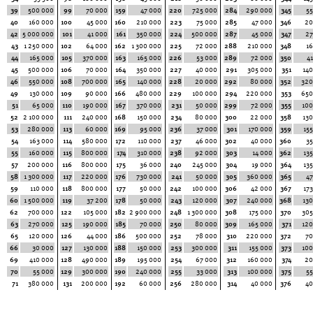
39
500 000
99
70 000
159
47 000
220
725 000
284
290 000
345
55
40
160 000
100
45 000
160
210 000
223
75 000
285
47 000
346
20
42
5 000 000
101
41 000
161
350 000
224
500 000
287
45 000
347
27
43
1 250 000
102
64 000
162
1 300 000
225
72 000
288
210 000
348
16
44
165 000
105
370 000
163
165 000
226
53 000
289
72 000
350
4
45
500 000
106
70 000
164
350 000
227
40 000
291
305 000
351
140
46
550 000
108
700 000
165
140 000
228
20 000
292
80 000
352
320
49
130 000
109
90 000
166
480 000
229
100 000
294
220 000
353
650
51
65 000
110
190 000
167
370 000
231
50 000
299
72 000
355
100
52
2 100 000
111
240 000
168
150 000
234
80 000
300
22 000
358
130
53
280 000
113
60 000
169
95 000
236
37 000
301
170 000
359
15
54
163 000
114
580 000
172
110 000
237
46 000
302
40 000
360
35
55
160 000
115
800 000
174
310 000
238
92 000
303
14 000
362
13
57
200 000
116
800 000
175
36 000
240
245 000
304
19 000
364
13
58
1 300 000
117
220 000
176
730 000
241
50 000
305
360 000
365
47
59
110 000
118
800 000
177
50 000
242
100 000
306
42 000
367
17
60
1 500 000
119
37 200
178
50 000
243
120 000
307
240 000
368
130
62
700 000
122
105 000
182
2 900 000
248
1 300 000
308
175 000
370
305
63
270 000
125
190 000
185
70 000
250
80 000
309
165 000
371
120
65
120 000
126
44 000
186
500 000
252
78 000
310
220 000
372
70
66
30 000
127
130 000
188
150 000
253
300 000
311
155 000
373
100
69
410 000
128
490 000
189
195 000
254
67 000
312
160 000
374
20
70
55 000
129
300 000
190
240 000
255
33 000
313
100 000
375
55
71
380 000
131
200 000
192
60 000
256
280 000
314
40 000
376
40