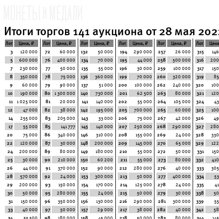
Итоги торгов 141 аукциона от 28 мая 2022
Лот
Цена, ₽
Лот
Цена, ₽
Лот
Цена, ₽
Лот
Цена, ₽
Лот
Цена, ₽
Лот
Цена
3
120 000
72
60 000
132
50 000
194
290 000
257
26 000
315
146
5
600 000
76
400 000
134
70 000
195
44 000
258
500 000
316
200
7
230 000
77
50 000
135
55 000
196
30 000
259
100 000
317
150
8
350 000
78
75 000
136
360 000
199
70 000
260
320 000
319
85
9
60 000
79
90 000
137
51 000
200
100 000
262
240 000
320
100
10
190 000
80
1 300 000
140
730 000
201
62 500
263
80 000
321
120
11
1 025 000
81
20 000
141
140 000
202
55 000
264
105 000
324
43
12
47 000
82
38 000
142
195 000
205
700 000
265
60 000
325
100
14
255 000
83
205 000
143
33 000
206
75 000
267
42 000
326
49
17
55 000
85
141 777
145
140 000
207
250 000
268
290 000
327
280
20
75 000
86
340 000
146
310 000
208
155 000
269
24 000
328
330
22
120 000
87
30 000
148
200 000
209
145 000
270
65 000
329
122
24
200 000
89
80 000
149
180 000
210
55 000
272
50 000
331
150
25
30 000
90
210 000
150
60 200
211
55 000
273
80 000
332
410
26
44 000
91
370 000
152
90 000
212
280 000
276
40 000
333
305
28
570 000
92
24 000
153
300 000
213
50 000
277
400 000
334
53
29
200 000
93
150 000
154
170 000
214
125 000
278
24 000
335
4
30
50 000
95
280 000
155
24 000
215
50 000
279
30 000
338
50
31
150 000
96
350 000
156
130 000
216
290 000
281
300 000
339
55
33
40 000
97
50 000
157
29 000
217
38 000
282
40 000
342
58
34
55 500
98
180 000
158
45 000
218
50 000
283
80 000
344
14