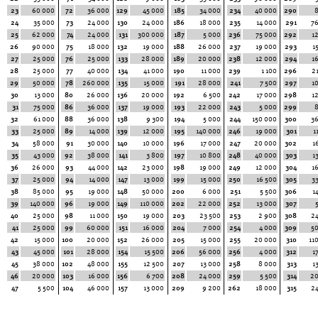
23
60 000
72
36 000
129
45 000
185
34 000
234
40 000
290
24
35 000
73
24 000
130
24 000
186
18 000
235
14 000
291
7
25
62 000
74
24 000
131
300 000
187
5 000
236
75 000
292
1
26
90 000
75
18 000
132
19 000
188
26 000
237
19 000
293
1
27
25 000
76
25 000
133
28 000
189
20 000
238
12 000
294
1
28
25 000
77
40 000
134
41 000
190
11 000
239
1 100
296
2
29
50 000
78
260 000
135
15 000
191
28 000
241
7 500
297
1
30
13 000
80
26 000
136
20 000
192
6 500
242
17 000
298
1
31
75 000
86
36 000
137
19 000
193
22 000
243
5 000
299
32
61 000
88
36 000
138
9 300
194
5 000
244
150 000
300
3
33
25 000
89
14 000
139
12 000
195
140 000
246
19 000
301
1
34
58 000
91
30 000
140
10 000
196
17 000
247
20 000
302
1
35
43 000
92
38 000
141
3 800
197
10 800
248
40 000
303
1
36
26 000
93
44 000
142
23 000
198
19 000
249
12 000
304
1
37
25 000
94
14 000
147
13 000
199
15 000
250
16 500
305
3
38
85 000
95
19 000
148
50 000
200
6 000
251
5 500
306
1
39
140 000
96
19 000
149
110 000
202
22 000
252
13 000
307
40
25 000
98
11 000
150
19 000
203
23 500
253
2 900
308
2
41
25 000
99
60 000
151
16 000
204
7 000
254
4 000
309
5
42
15 000
100
20 000
152
26 000
205
15 000
255
20 000
310
11
43
45 000
101
28 000
154
15 500
206
56 000
256
4 000
312
1
45
38 000
102
48 000
155
12 500
207
13 000
258
8 000
313
1
46
20 000
103
16 000
156
6 700
208
24 000
259
5 500
314
20
47
5 500
104
46 000
157
13 000
209
9 200
262
18 000
315
2