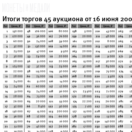
Итоги торгов 45 аукциона от 16 июня 2007
Лот
Цена, ₽
Лот
Цена, ₽
Лот
Цена, ₽
Лот
Цена, ₽
Лот
Цена, ₽
Лот
Цена
1
150 000
48
106 000
106
80 000
158
5 000
210
43 000
263
1
2
120 000
49
36 000
107
76 000
159
20 000
211
48 000
264
20
3
60 000
50
24 000
108
39 000
161
13 000
212
8 000
265
1
4
32 000
51
130 000
109
14 000
162
20 000
213
150 000
266
2
5
25 000
52
47 000
110
9 500
163
20 000
214
4 500
269
1
7
30 000
53
29 000
111
20 000
164
20 000
216
9 000
271
3
8
28 000
56
51 000
112
20 000
165
15 000
217
30 000
272
5
9
125 000
57
32 000
113
25 000
166
32 000
218
85 000
273
4
10
22 000
58
115 000
114
30 000
167
5 000
219
75 000
274
1
11
28 000
60
25 000
115
14 000
168
8 000
220
5 500
275
12
24 000
61
51 000
116
14 000
169
22 000
221
40 000
276
13
24 000
62
60 000
117
12 000
170
5 000
222
36 000
277
1
14
31 000
63
24 000
118
36 000
171
23 500
223
21 000
279
1
15
28 000
64
73 000
119
11 000
172
28 000
224
17 000
280
1
16
26 000
65
20 000
121
55 000
174
22 200
225
26 000
281
1
17
32 000
66
8 500
122
30 000
175
7 100
227
26 000
283
1
18
130 000
67
15 000
123
200 000
177
15 000
228
13 500
285
19
36 000
68
12 000
124
66 000
178
13 000
229
13 000
286
1
20
35 000
69
46 000
125
16 000
181
15 000
230
140 000
287
1
21
51 000
70
40 000
127
26 000
182
17 000
232
150 000
288
22
35 000
71
34 000
128
9 000
183
35 000
233
90 000
289