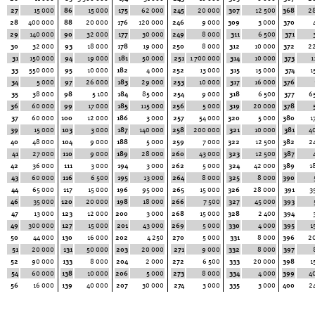
27
15 000
86
15 000
175
62 000
245
20 000
307
12 500
368
2
28
400 000
88
20 000
176
120 000
246
9 000
309
3 000
370
29
140 000
90
32 000
177
30 000
249
8 000
311
6 500
371
30
32 000
93
18 000
178
19 000
250
8 000
312
10 000
372
2
31
150 000
94
19 000
181
50 000
251
1 700 000
314
10 000
373
1
33
550 000
95
10 000
182
4 000
252
13 000
315
15 000
374
1
34
5 000
97
26 000
183
29 000
253
10 000
317
16 000
376
35
38 000
98
5 100
184
85 000
254
9 000
318
6 500
377
6
36
60 000
99
17 000
185
115 000
256
5 000
319
20 000
378
37
60 000
100
12 000
186
3 000
257
54 000
320
5 000
380
1
39
15 000
103
3 000
187
140 000
258
200 000
321
10 000
381
4
40
48 000
104
9 000
188
5 000
259
7 000
322
12 500
382
2
41
27 000
110
9 000
189
28 000
260
43 000
323
12 500
387
42
36 000
111
3 000
194
3 000
262
5 000
324
42 000
389
1
43
60 000
116
6 500
195
13 000
264
8 000
325
8 000
390
44
65 000
117
15 000
196
95 000
265
15 000
326
28 000
391
3
46
35 000
120
20 000
198
18 000
266
7 500
327
45 000
393
47
13 000
123
12 000
200
3 000
268
15 000
328
2 400
394
49
300 000
127
15 000
201
43 000
269
5 000
330
4 000
395
1
50
44 000
130
16 000
202
4 250
270
5 000
331
8 000
396
2
51
20 000
131
50 000
203
20 000
271
9 000
332
8 000
397
52
90 000
133
8 000
204
2 000
272
6 500
333
20 000
398
1
54
60 000
138
10 000
206
5 000
273
8 000
334
4 000
399
4
56
16 000
139
40 000
207
30 000
274
3 000
335
3 000
400
2