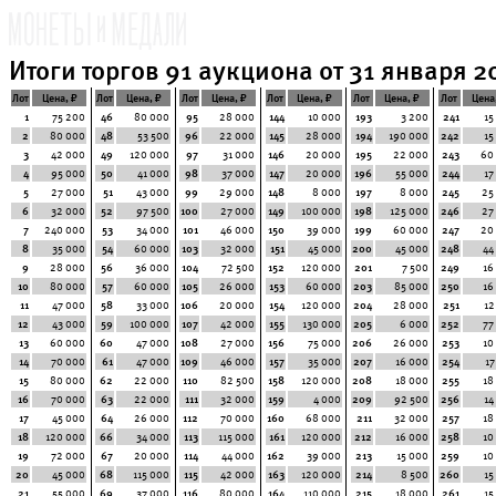
Итоги торгов 91 аукциона от 31 января 20
Лот
Цена, ₽
Лот
Цена, ₽
Лот
Цена, ₽
Лот
Цена, ₽
Лот
Цена, ₽
Лот
Цена
1
75 200
46
80 000
95
28 000
144
10 000
193
3 200
241
15
2
80 000
48
53 500
96
22 000
145
28 000
194
190 000
242
15
3
42 000
49
120 000
97
31 000
146
20 000
195
22 000
243
60
4
95 000
50
41 000
98
37 000
147
20 000
196
55 000
244
17
5
27 000
51
43 000
99
29 000
148
8 000
197
8 000
245
25
6
32 000
52
97 500
100
27 000
149
100 000
198
125 000
246
27
7
240 000
53
34 000
101
46 000
150
39 000
199
60 000
247
20
8
35 000
54
60 000
103
32 000
151
45 000
200
45 000
248
44
9
28 000
56
36 000
104
72 500
152
120 000
201
7 500
249
16
10
80 000
57
60 000
105
26 000
153
60 000
203
85 000
250
16
11
47 000
58
33 000
106
20 000
154
120 000
204
28 000
251
12
12
43 000
59
100 000
107
42 000
155
130 000
205
6 000
252
77
13
60 000
60
47 000
108
27 000
156
75 000
206
26 000
253
10
14
70 000
61
47 000
109
46 000
157
35 000
207
16 000
254
17
15
80 000
62
22 000
110
82 500
158
120 000
208
18 000
255
18
16
70 000
63
22 000
111
32 000
159
4 000
209
92 500
256
14
17
45 000
64
26 000
112
70 000
160
68 000
211
32 000
257
18
18
120 000
66
34 000
113
115 000
161
120 000
212
16 000
258
10
19
72 000
67
20 000
114
44 000
162
39 000
213
15 000
259
10
20
45 000
68
115 000
115
42 000
163
120 000
214
8 500
260
15
21
55 000
69
37 000
116
80 000
164
110 000
215
18 000
261
15