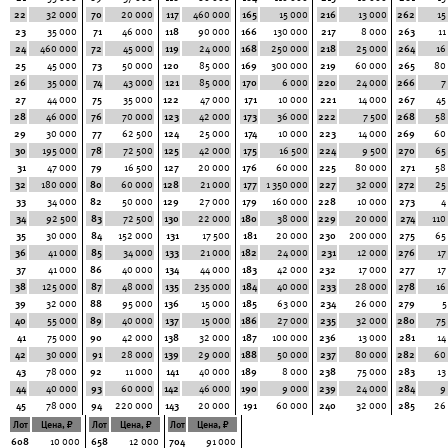
22
32 000
70
20 000
117
460 000
165
15 000
216
13 000
262
15
23
35 000
71
46 000
118
90 000
166
130 000
217
8 000
263
11
24
460 000
72
45 000
119
24 000
168
250 000
218
25 000
264
16
25
45 000
73
50 000
120
85 000
169
300 000
219
60 000
265
80
26
35 000
74
43 000
121
85 000
170
6 000
220
24 000
266
7
27
44 000
75
35 000
122
47 000
171
10 000
221
14 000
267
45
28
46 000
76
70 000
123
42 000
173
36 000
222
7 500
268
58
29
30 000
77
62 500
124
25 000
174
10 000
223
14 000
269
60
30
195 000
78
72 500
125
42 000
175
16 500
224
9 500
270
65
31
47 000
79
16 500
127
20 000
176
60 000
225
80 000
271
58
32
180 000
80
60 000
128
21 000
177
1 350 000
227
32 000
272
25
33
34 000
82
50 000
129
27 000
179
160 000
228
10 000
273
4
34
92 500
83
72 500
130
22 000
180
38 000
229
20 000
274
110
35
30 000
84
152 000
131
17 500
181
20 000
230
200 000
275
65
36
41 000
85
34 000
133
21 000
182
24 000
231
12 000
276
17
37
41 000
86
40 000
134
44 000
183
42 000
232
17 000
277
17
38
125 000
87
48 000
135
235 000
184
40 000
233
28 000
278
16
39
32 000
88
95 000
136
15 000
185
63 000
234
26 000
279
5
40
55 000
89
40 000
137
15 000
186
27 000
235
32 000
280
75
41
75 000
90
42 000
138
32 000
187
100 000
236
13 000
281
14
42
30 000
91
28 000
139
29 000
188
50 000
237
80 000
282
60
43
78 000
92
11 000
141
40 000
189
8 000
238
75 000
283
13
44
40 000
93
60 000
142
46 000
190
9 000
239
24 000
284
9
45
78 000
94
220 000
143
20 000
191
60 000
240
32 000
285
26
Лот
Цена, ₽
Лот
Цена, ₽
Лот
Цена, ₽
608
10 000
658
12 000
704
91 000