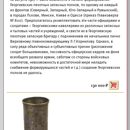
Георгиевских пехотных запасных полков, по одному на каждый
из фронтов (Северный, Западный, Юго-Западный и Румынский),
в городах Пскове, Минске, Киеве и Одессе (приказ Главковерха
№ 800). Предполагалось укомплектовать эти части офицерами и
солдатами – Георгиевскими кавалерами из различных запасных
и тыловых частей и учреждений, и свести их в Георгиевскую
пехотную запасную бригаду с подчинением ее начальника лично
Верховному главнокомандующему Л.Г.Корнилову. Однако, в
силу ряда объективных и субъективных причин (разложение
солдат большевиками, пассивность офицерских кадров на фоне
всеобщего развала армии, саботаж со стороны войсковых
комитетов, невозможность в достаточной мере наладить
снабжение формирующихся частей и т.д.) создание Георгиевских
полков не удалось.
130 000