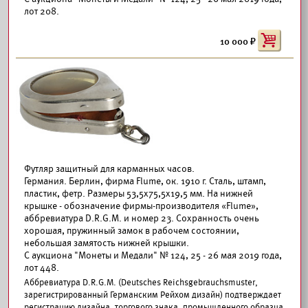
лот 208.
10 000
Футляр защитный для карманных часов.
Германия. Берлин, фирма Flume, ок. 1910 г. Сталь, штамп,
пластик, фетр. Размеры 53,5х75,5х19,5 мм. На нижней
крышке - обозначение фирмы-производителя «Flume»,
аббревиатура D.R.G.M. и номер 23. Сохранность очень
хорошая, пружинный замок в рабочем состоянии,
небольшая замятость нижней крышки.
С аукциона "Монеты и Медали" № 124, 25 - 26 мая 2019 года,
лот 448.
Аббревиатура D.R.G.M. (Deutsches Reichsgebrauchsmuster,
зарегистрированный Германским Рейхом дизайн) подтверждает
регистрацию дизайна, торгового знака, промышленного образца