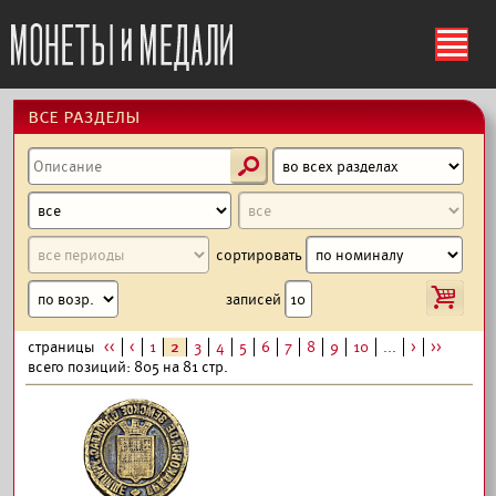
ś
все разделы
s
сортировать
i
записей
страницы
<<
<
1
2
3
4
5
6
7
8
9
10
...
>
>>
всего позиций: 805 на 81 стр.