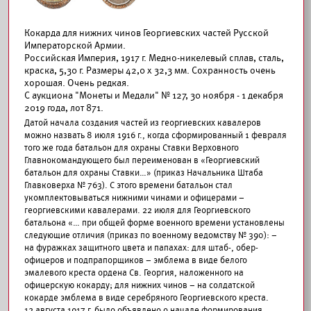
Кокарда для нижних чинов Георгиевских частей Русской
Императорской Армии.
Российская Империя, 1917 г. Медно-никелевый сплав, сталь,
краска, 5,30 г. Размеры 42,0 х 32,3 мм. Сохранность очень
хорошая. Очень редкая.
С аукциона "Монеты и Медали" № 127, 30 ноября - 1 декабря
2019 года, лот 871.
Датой начала создания частей из георгиевских кавалеров
можно назвать 8 июля 1916 г., когда сформированный 1 февраля
того же года батальон для охраны Ставки Верховного
Главнокомандующего был переименован в «Георгиевский
батальон для охраны Ставки…» (приказ Начальника Штаба
Главковерха № 763). С этого времени батальон стал
укомплектовываться нижними чинами и офицерами –
георгиевскими кавалерами. 22 июля для Георгиевского
батальона «… при общей форме военного времени установлены
следующие отличия (приказ по военному ведомству № 390): –
на фуражках защитного цвета и папахах: для штаб-, обер-
офицеров и подпрапорщиков – эмблема в виде белого
эмалевого креста ордена Св. Георгия, наложенного на
офицерскую кокарду; для нижних чинов – на солдатской
кокарде эмблема в виде серебряного Георгиевского креста.
12 августа 1917 г. было объявлено о начале формирования