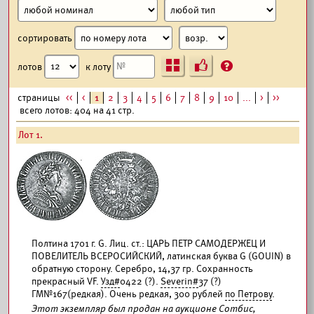
сортировать
Ъ
?
лотов
к лоту
страницы
<<
<
1
2
3
4
5
6
7
8
9
10
...
>
>>
всего лотов: 404 на 41 стр.
Лот 1.
Полтина 1701 г. G. Лиц. ст.: ЦАРЬ ПЕТР САМОДЕРЖЕЦ И
ПОВЕЛИТЕЛЬ ВСЕРОСИЙСКИЙ, латинская буква G (GOUIN) в
обратную сторону. Серебро, 14,37 гр. Сохранность
прекрасный VF.
Узд#
0422 (?).
Severin#
37 (?)
ГМ№167(редкая). Очень редкая, 300 рублей
по Петрову
.
Этот экземпляр был продан на аукционе Сотбис,