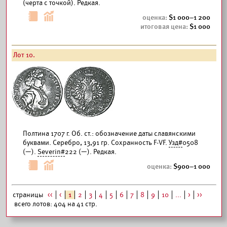
(черта с точкой). Редкая.
1 000–1 200
1 000
Лот 10.
Полтина 1707 г. Об. ст.: обозначение даты славянскими
буквами. Серебро, 13,91 гр. Сохранность F-VF.
Узд#
0508
(—).
Severin#
222 (—). Редкая.
900–1 000
страницы
<<
<
1
2
3
4
5
6
7
8
9
10
...
>
>>
всего лотов: 404 на 41 стр.