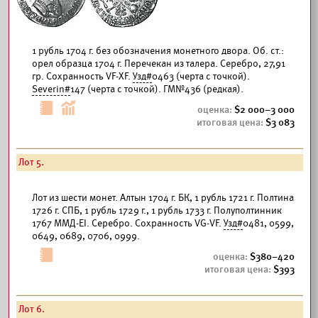
1 рубль 1704 г. без обозначения монетного двора. Об. ст.:
орел образца 1704 г. Перечекан из талера. Серебро, 27,91
гр. Сохранность VF-XF.
Узд#
0463 (черта с точкой).
Severin#
147 (черта с точкой). ГМ№436 (редкая).
2 000–3 000
3 083
Лот 5.
Лот из шести монет. Алтын 1704 г. БК, 1 рубль 1721 г. Полтина
1726 г. СПБ, 1 рубль 1729 г., 1 рубль 1733 г. Полуполтинник
1767 ММД-ЕI. Серебро. Сохранность VG-VF.
Узд#
0481, 0599,
0649, 0689, 0706, 0999.
380–420
393
Лот 6.