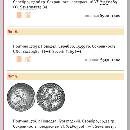
Серебро, 27,06 гр. Сохранность прекрасный VF.
Узд#
0485
(•).
Severin#
174 (•).
900–1 100
Лот 8.
Полтина 1705 г. Новодел. Серебро, 13,59 гр. Сохранность
UNC.
Узд#
0487 Н (—).
Severin#
165 (—).
950–1 100
Лот 9.
Полтина 1706 г. Новодел. Гурт гладкий. Серебро, 16,22 гр.
Сохранность прекрасный VF.
Узд#
0500Н (—).
Severin#
197