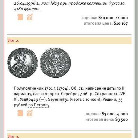
26.04.1996 г., лот №23 при продаже коллекции Фукса за
4180 фунтов.
10 000–11 000
10 167
Лот 2.
Полуполтинник 1701 г. (1704). Об. ст.: написание даты по II
варианту, слева от орла. Серебро, 7,06 гр. Сохранность VF-
XF.
Узд#
0429 (—).
Severin#
31 (черта с точкой). Редкий, 35
рублей
по Петрову
.
3 000–4 000
3 500
Лот 3.