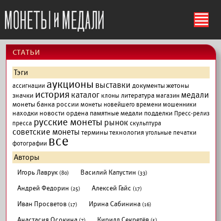
ś
cтатьи
Тэги
аукционы
выставки
документы
жетоны
ассигнации
история
каталог
медали
значки
литература
клоны
магазин
монеты банка россии
монеты новейшего времени
мошенники
находки
новости
ордена
памятные медали
подделки
Пресс-релиз
русские монеты
рынок
пресса
скульптура
советские монеты
термины
технология
угольные печатки
все
фотографии
Авторы
Игорь Лаврук
Василий Капустин
(80)
(33)
Андрей Федорин
Алексей Гайс
(25)
(17)
Иван Просветов
Ирина Сабинина
(17)
(16)
Анастасия Осокина
Кирилл Секретёв
(7)
(5)