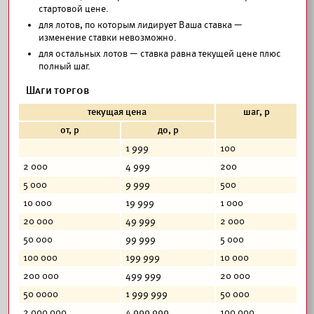
стартовой цене.
для лотов, по которым лидирует Ваша ставка —
изменение ставки невозможно.
для остальных лотов — ставка равна текущей цене плюс
полный шаг.
Шаги торгов
текущая цена
шаг, р
от, р
до, р
1 999
100
2 000
4 999
200
5 000
9 999
500
10 000
19 999
1 000
20 000
49 999
2 000
50 000
99 999
5 000
100 000
199 999
10 000
200 000
499 999
20 000
50 0000
1 999 999
50 000
2 000 000
4 999 999
100 000