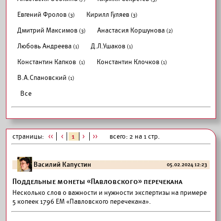
Евгений Фролов
Кирилл Гуляев
(3)
(3)
Дмитрий Максимов
Анастасия Коршунова
(3)
(2)
Любовь Андреева
Д.Л.Ушаков
(1)
(1)
Константин Капков
Константин Клочков
(1)
(1)
В.А.Спановский
(1)
Все
страницы:
<<
<
1
>
>>
всего: 2 на 1 стр.
Василий Капустин
05.02.2024 12:23
Поддельные монеты «Павловского» перечекана
Несколько слов о важности и нужности экспертизы на примере
5 копеек 1796 ЕМ «Павловского перечекана».