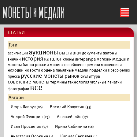
ś
cтатьи
Тэги
аукционы
выставки
документы
жетоны
ассигнации
история
каталог
медали
значки
литература
клоны
магазин
монеты банка россии
монеты новейшего времени
мошенники
находки
новости
ордена
памятные медали
подделки
Пресс-релиз
русские монеты
рынок
пресса
скульптура
советские монеты
термины
технология
угольные печатки
все
фотографии
Авторы
Игорь Лаврук
Василий Капустин
(80)
(33)
Андрей Федорин
Алексей Гайс
(25)
(17)
Иван Просветов
Ирина Сабинина
(17)
(16)
Анастасия Осокина
Кирилл Секретёв
(7)
(5)