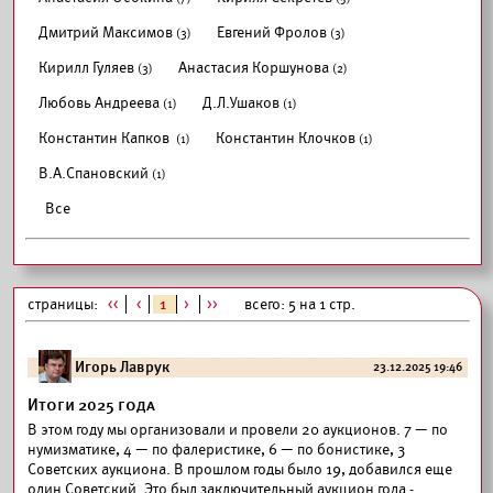
Дмитрий Максимов
Евгений Фролов
(3)
(3)
Кирилл Гуляев
Анастасия Коршунова
(3)
(2)
Любовь Андреева
Д.Л.Ушаков
(1)
(1)
Константин Капков
Константин Клочков
(1)
(1)
В.А.Спановский
(1)
Все
страницы:
<<
<
1
>
>>
всего: 5 на 1 стр.
Игорь Лаврук
23.12.2025 19:46
Итоги 2025 года
В этом году мы организовали и провели 20 аукционов. 7 — по
нумизматике, 4 — по фалеристике, 6 — по бонистике, 3
Советских аукциона. В прошлом годы было 19, добавился еще
один Советский. Это был заключительный аукцион года -