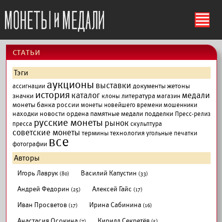
ś
cтатьи
Тэги
аукционы
выставки
документы
жетоны
ассигнации
история
каталог
медали
значки
литература
клоны
магазин
монеты банка россии
монеты новейшего времени
мошенники
находки
новости
ордена
памятные медали
подделки
Пресс-релиз
русские монеты
рынок
пресса
скульптура
советские монеты
термины
технология
угольные печатки
все
фотографии
Авторы
Игорь Лаврук
Василий Капустин
(80)
(33)
Андрей Федорин
Алексей Гайс
(25)
(17)
Иван Просветов
Ирина Сабинина
(17)
(16)
Анастасия Осокина
Кирилл Секретёв
(7)
(5)