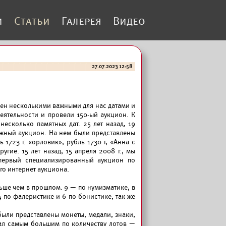
и
Статьи
Галерея
Видео
27.07.2023 12:58
чен несколькими важными для нас датами и
еятельности и провели 150-ый аукцион. К
есколько памятных дат. 25 лет назад, 19
важный аукцион. На нем были представлены
723 г. «орловик», рубль 1730 г, «Анна с
ругие. 15 лет назад, 15 апреля 2008 г., мы
 первый специализированный аукцион по
ого интернет аукциона.
льше чем в прошлом. 9 — по нумизматике, в
 по фалеристике и 6 по бонистике, так же
ыли представлены монеты, медали, знаки,
тал самым большим по количеству лотов —