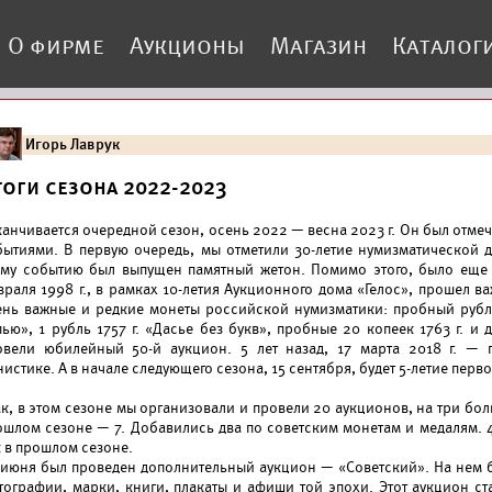
О фирме
Аукционы
Магазин
Каталог
Игорь Лаврук
тоги сезона 2022-2023
канчивается очередной сезон, осень 2022 — весна 2023 г. Он был отме
бытиями. В первую очередь, мы отметили 30-летие нумизматической д
ому событию был выпущен памятный жетон. Помимо этого, было еще н
враля 1998 г., в рамках 10-летия Аукционного дома «Гелос», прошел 
ень важные и редкие монеты российской нумизматики: пробный рубль 1
ью», 1 рубль 1757 г. «Дасье без букв», пробные 20 копеек 1763 г. и д
овели юбилейный 50-й аукцион. 5 лет назад, 17 марта 2018 г. —
истике. А в начале следующего сезона, 15 сентября, будет 5-летие перв
ак, в этом сезоне мы организовали и провели 20 аукционов, на три бо
ошлом сезоне — 7. Добавились два по советским монетам и медалям. 4
к в прошлом сезоне.
 июня был проведен дополнительный аукцион — «Советский». На нем б
тографии, марки, книги, плакаты и афиши той эпохи. Этот аукцион с