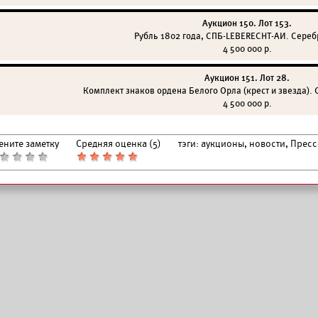
Аукцион 150. Лот 153.
Рубль 1802 года, СПБ-LEBERECHT-AИ. Серебро
4 500 000 р.
Аукцион 151. Лот 28.
Комплект знаков ордена Белого Орла (крест и звезда). С.
4 500 000 р.
ените заметку
Средняя оценка (
5
)
тэги:
аукционы, новости, Пресс