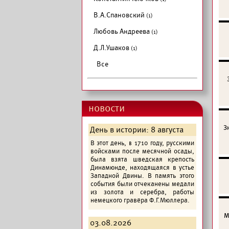
В.А.Спановский
(1)
Любовь Андреева
(1)
Д.Л.Ушаков
(1)
Все
новости
З
День в истории: 8 августа
В этот день, в 1710 году, русскими
войсками после месячной осады,
была взята шведская крепость
Динамюнде, находящаяся в устье
Западной Двины. В память этого
события были отчеканены медали
из золота и серебра, работы
немецкого гравёра Ф.Г.Мюллера.
М
03.08.2026