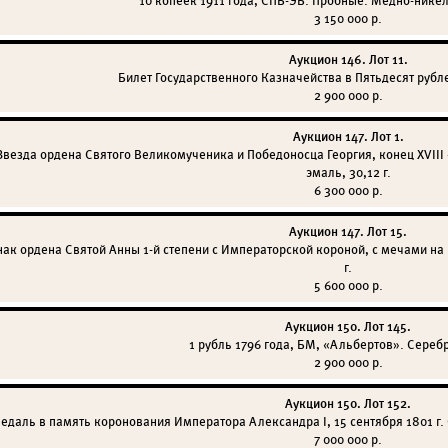
10 копеек 1911 года, СПБ-ЭБ. Пробные. Медно-никеле
3 150 000 р.
Аукцион 146. Лот 11.
Билет Государственного Казначейства в Пятьдесят рубл
2 900 000 р.
Аукцион 147. Лот 1.
Звезда ордена Святого Великомученика и Победоносца Георгия, конец XVIII —
эмаль, 30,12 г.
6 300 000 р.
Аукцион 147. Лот 15.
нак ордена Святой Анны 1-й степени с Императорской короной, с мечами на 
г.
5 600 000 р.
Аукцион 150. Лот 145.
1 рубль 1796 года, БМ, «Альбертов». Серебро
2 900 000 р.
Аукцион 150. Лот 152.
едаль в память коронования Императора Александра I, 15 сентября 1801 г. С
7 000 000 р.