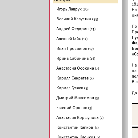
181
Игорь Лаврук
(80)
На
он
Василий Капустин
(33)
По
Андрей Федорин
(25)
Пр
Ну
Алексей Гайс
(17)
Фа
Иван Просветов
Бо
(17)
«С
Ирина Сабинина
(16)
На
Анастасия Осокина
(7)
на
по
Кирилл Секретёв
(5)
В а
Кирилл Гуляев
(3)
До
Дмитрий Максимов
(3)
Евгений Фролов
(3)
Анастасия Коршунова
(2)
Константин Капков
(1)
Константин Клочков
(1)