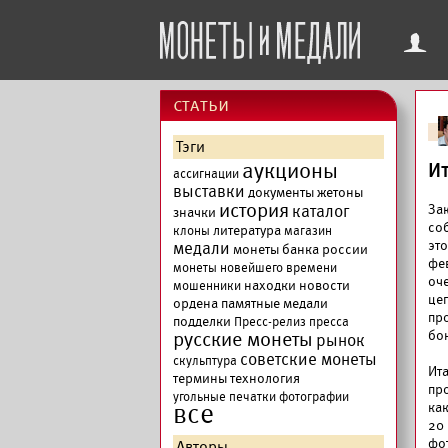
f
cтатьи
Тэги
аукционы
И
ассигнации
выставки
документы
жетоны
история
каталог
За
значки
со
литература
клоны
магазин
эт
медали
монеты банка россии
фе
монеты новейшего времени
оч
находки
новости
мошенники
цеп
ордена
памятные медали
пр
подделки
Пресс-релиз
пресса
русские монеты
бон
рынок
советские монеты
скульптура
Ит
термины
технология
пр
угольные печатки
фотографии
все
ка
20
фо
Авторы