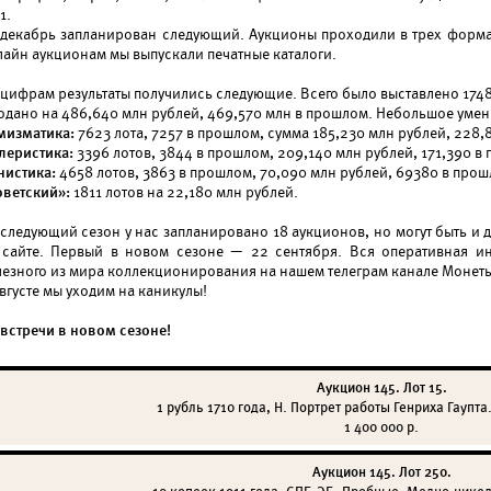
1.
 декабрь запланирован следующий. Аукционы проходили в трех формат
лайн аукционам мы выпускали печатные каталоги.
 цифрам результаты получились следующие. Всего было выставлено 1748
одано на 486,640 млн рублей, 469,570 млн в прошлом. Небольшое умен
мизматика:
7623 лота, 7257 в прошлом, сумма 185,230 млн рублей, 228,
леристика:
3396 лотов, 3844 в прошлом, 209,140 млн рублей, 171,390 в
нистика:
4658 лотов, 3863 в прошлом, 70,090 млн рублей, 69380 в прош
оветский»:
1811 лотов на 22,180 млн рублей.
 следующий сезон у нас запланировано 18 аукционов, но могут быть и 
 сайте. Первый в новом сезоне — 22 сентября. Вся оперативная и
лезного из мира коллекционирования на нашем телеграм канале Монеты
вгусте мы уходим на каникулы!
 встречи в новом сезоне!
Аукцион 145. Лот 15.
1 рубль 1710 года, Н. Портрет работы Генриха Гаупта.
1 400 000 р.
Аукцион 145. Лот 250.