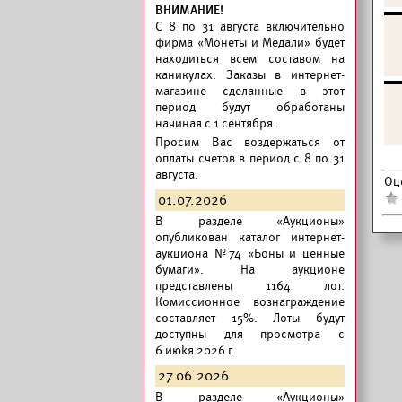
ВНИМАНИЕ!
C 8 по 31 августа включительно
фирма «Монеты и Медали» будет
находиться всем составом на
каникулах. Заказы в интернет-
магазине сделанные в этот
период будут обработаны
начиная с 1 сентября.
Просим Вас воздержаться от
оплаты счетов в период с 8 по 31
августа.
Оц
01.07.2026
В разделе «Аукционы»
опубликован
каталог интернет-
аукциона №74 «Боны и ценные
бумаги».
На аукционе
представлены 1164 лот.
Комиссионное вознаграждение
составляет 15%. Лоты будут
доступны для просмотра с
6 июkя 2026 г.
27.06.2026
В разделе «Аукционы»