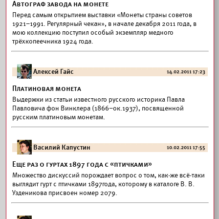
Автограф завода на монете
Перед самым открытием выставки «Монеты страны советов
1921–1991. Регулярный чекан», в начале декабря 2011 года, в
мою коллекцию поступил особый экземпляр медного
трёхкопеечника 1924 года.
Алексей Гайс
14.02.2011 17:23
Платиновая монета
Выдержки из статьи известного русского историка Павла
Павловича фон Винклера (1866–ок.1937), посвященной
русским платиновым монетам.
Василий Капустин
10.02.2011 17:55
Еще раз о гуртах 1897 года с «птичками»
Множество дискуссий порождает вопрос о том, как-же всё-таки
выглядит гурт с птичками 1897года, которому в каталоге В. В.
Узденикова присвоен номер 2079.