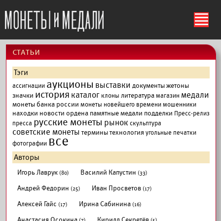
ś
cтатьи
Тэги
аукционы
выставки
документы
жетоны
ассигнации
история
каталог
медали
значки
литература
клоны
магазин
монеты банка россии
монеты новейшего времени
мошенники
находки
новости
ордена
памятные медали
подделки
Пресс-релиз
русские монеты
рынок
пресса
скульптура
советские монеты
термины
технология
угольные печатки
все
фотографии
Авторы
Игорь Лаврук
Василий Капустин
(80)
(33)
Андрей Федорин
Иван Просветов
(25)
(17)
Алексей Гайс
Ирина Сабинина
(17)
(16)
Анастасия Осокина
Кирилл Секретёв
(7)
(5)