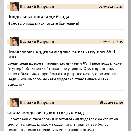
Василий Капустин
04.09.2023 12:27
Поддельные пятаки 1916 года
И снова о подделках! Будьте бдительны!
Василий Капустин
20.06.2014 18:35
Чеканенные подделки медных монет середины XVIII
века
Среди медных монет первых десятилетий XVIII века подделками
"в ущерб обращению" никого не удивить. Это, в принципе,
легко объяснимо - при большом разрыве между стоимостью
меди и номиналом монеты подделка становилась очень
выгодной.
Василий Капустин
18.10.2013 17:16
Снова подделки! 15 копеек 1770 ммд
К сожалению, технология изготовления подделок не стоит на
месте, и с каждым годом подделки становятся все более
технологически продвинутыми и изощренными.