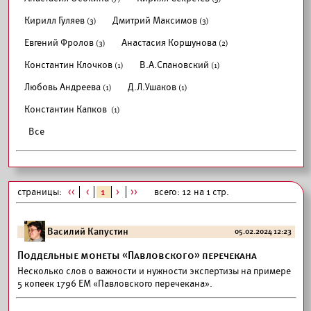
Кирилл Гуляев
Дмитрий Максимов
(3)
(3)
Евгений Фролов
Анастасия Коршунова
(3)
(2)
Константин Клочков
В.А.Спановский
(1)
(1)
Любовь Андреева
Д.Л.Ушаков
(1)
(1)
Константин Капков
(1)
Все
страницы:
<<
<
1
>
>>
всего: 12 на 1 стр.
Василий Капустин
05.02.2024 12:23
Поддельные монеты «Павловского» перечекана
Несколько слов о важности и нужности экспертизы на примере
5 копеек 1796 ЕМ «Павловского перечекана».