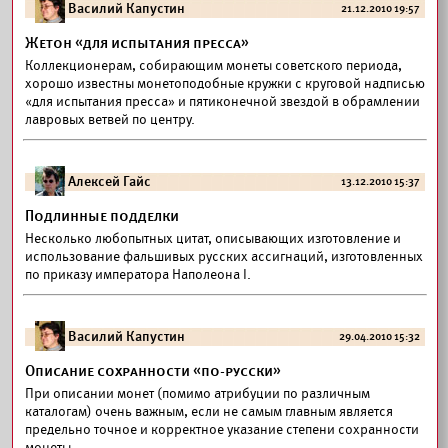
Василий Капустин
21.12.2010 19:57
Жетон «для испытания пресса»
Коллекционерам, собирающим монеты советского периода,
хорошо известны монетоподобные кружки с круговой надписью
«для испытания пресса» и пятиконечной звездой в обрамлении
лавровых ветвей по центру.
Алексей Гайс
13.12.2010 15:37
Подлинные подделки
Несколько любопытных цитат, описывающих изготовление и
использование фальшивых русских ассигнаций, изготовленных
по приказу императора Наполеона I.
Василий Капустин
29.04.2010 15:32
Описание сохранности «по-русски»
При описании монет (помимо атрибуции по различным
каталогам) очень важным, если не самым главным является
предельно точное и корректное указание степени сохранности
монеты.