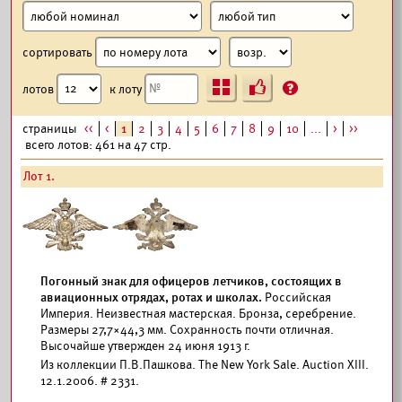
сортировать
Ъ
?
лотов
к лоту
страницы
<<
<
1
2
3
4
5
6
7
8
9
10
...
>
>>
всего лотов: 461 на 47 стр.
Лот 1.
Погонный знак для офицеров летчиков, состоящих в
авиационных отрядах, ротах и школах.
Российская
Империя. Неизвестная мастерская. Бронза, серебрение.
Размеры 27,7×44,3 мм. Сохранность почти отличная.
Высочайше утвержден 24 июня 1913 г.
Из коллекции П.В.Пашкова. The New York Sale. Auction XIII.
12.1.2006. # 2331.