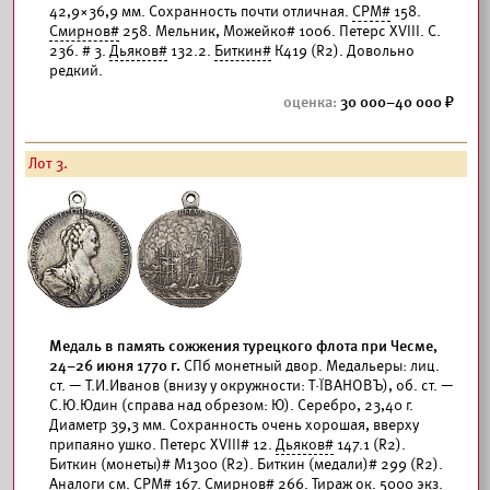
42,9×36,9 мм. Сохранность почти отличная.
СРМ#
158.
Смирнов#
258. Мельник, Можейко# 1006. Петерс XVIII. С.
236. # 3.
Дьяков#
132.2.
Биткин#
К419 (R2). Довольно
редкий.
30 000–40 000
Лот 3.
Медаль в память сожжения турецкого флота при Чесме,
24–26 июня 1770 г.
СПб монетный двор. Медальеры: лиц.
ст. — Т.И.Иванов (внизу у окружности: Т·ÏВАНОВЪ), об. ст. —
С.Ю.Юдин (справа над обрезом: Ю). Серебро, 23,40 г.
Диаметр 39,3 мм. Сохранность очень хорошая, вверху
припаяно ушко. Петерс XVIII# 12.
Дьяков#
147.1 (R2).
Биткин (монеты)# М1300 (R2). Биткин (медали)# 299 (R2).
Аналоги см.
СРМ#
167.
Смирнов#
266. Тираж ок. 5000 экз.