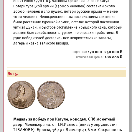
его 21 июля 1770 г. в 5-часовом сражении на реке Кагул.
Потери турецкой армии (150000 человек) составили около
20000 человек и 130 пушек, потери русской армии — менее
1000 человек. Непосредственным последствием сражения
было рассеяние турецкой армии, остатки которой поспешили
уйти за Дунай, и быстрое отступление крымского хана, который
должен был содействовать туркам, но опоздал прибытием. В
руки победителей достались все неприятельские запасы,
лагерь и казна великого визиря.
170 000–250 000
180 000
Лот 5.
Медаль за победу при Кагуле, новодел. СПб монетный
двор.
Медальер лиц. ст. Т.И.Иванов (внизу у окружности:
Т·ÏВАНОВЪ). Бронза, 36,19 г. Диаметр 41,6 мм. Сохранность