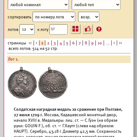
сортировать
Ъ
?
лотов
к лоту
страницы
<<
<
1
2
3
4
5
6
7
8
9
10
...
>
>>
всего лотов: 514 на 52 стр.
Лот 1.
Солдатская наградная медаль за сражение при Полтаве,
27 июня 1709 г.
Москва, Кадашевский монетный двор,
начало XVIII в. Медальеры: лиц. ст. — С.Гуэн (на обрезе
руки: GOUIN·F·), об. ст. — Г.Хаупт (слева над обрезом:
HAUPT). Серебро, 43,18 г. Диаметр 42,5 мм. Сохранность
очень хорошая, ручная гравировка деталей портрета,