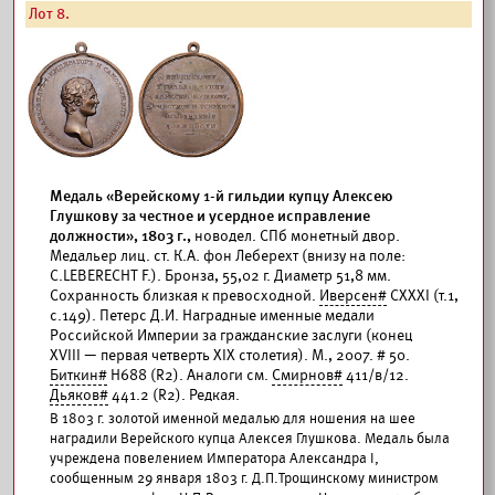
Лот 8.
Медаль «Верейскому 1-й гильдии купцу Алексею
Глушкову за честное и усердное исправление
должности», 1803 г.,
новодел. СПб монетный двор.
Медальер лиц. ст. К.А. фон Леберехт (внизу на поле:
C.LEBERECHT F.). Бронза, 55,02 г. Диаметр 51,8 мм.
Сохранность близкая к превосходной.
Иверсен#
CXXXI (т.1,
с.149). Петерс Д.И. Наградные именные медали
Российской Империи за гражданские заслуги (конец
XVIII — первая четверть XIX столетия). М., 2007. # 50.
Биткин#
Н688 (R2). Аналоги см.
Смирнов#
411/в/12.
Дьяков#
441.2 (R2). Редкая.
В 1803 г. золотой именной медалью для ношения на шее
наградили Верейского купца Алексея Глушкова. Медаль была
учреждена повелением Императора Александра I,
сообщенным 29 января 1803 г. Д.П.Трощинскому министром