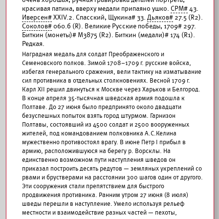
красивая патина, вверху медали припаяно ушко.
СРМ#
43.
Иверсен#
XXIV.2. Спасский, Щукина# 33.
Дьяков#
27.5 (R2).
Соколов#
060.б (R). Великие Русские победы, 1709# 297.
Биткин (монеты)# М3875 (R2). Биткин (медали)# 174 (R1).
Редкая.
Наградная медаль для солдат Преображенского и
Семеновского полков. Зимой 1708–1709 г. русские войска,
избегая генерального сражения, вели тактику на изматывание
сил противника в отдельных столкновениях. Весной 1709 г.
Карл XII решил двинуться к Москве через Харьков и Белгород.
В конце апреля 35-тысячная шведская армия подошла к
Полтаве. До 27 июня было предпринято около двадцати
безуспешных попыток взять город штурмом. Гарнизон
Полтавы, состоявший из 4500 солдат и 2500 вооруженных
жителей, под командованием полковника А.С.Келина
мужественно противостоял врагу. В июне Петр I прибыл в
армию, расположившуюся на берегу р. Ворсклы. На
единственно возможном пути наступления шведов он
приказал построить десять редутов — земляных укреплений со
рвами и брустверами на расстоянии 300 шагов один от другого.
Эти сооружения стали препятствием для быстрого
продвижения противника. Ранним утром 27 июня (8 июля)
шведы перешли в наступление. Умело используя рельеф
местности и взаимодействие разных частей — пехоты,