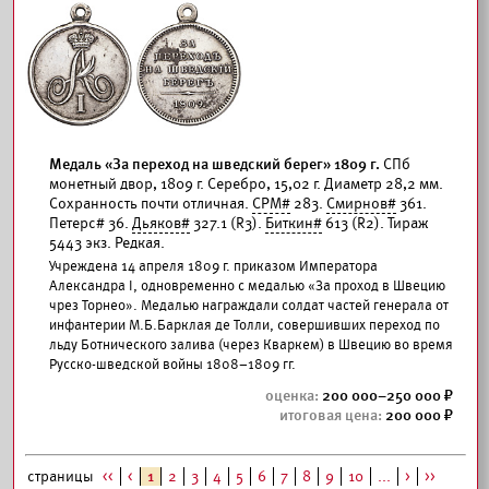
Медаль «За переход на шведский берег» 1809 г.
СПб
монетный двор, 1809 г. Серебро, 15,02 г. Диаметр 28,2 мм.
Сохранность почти отличная.
СРМ#
283.
Смирнов#
361.
Петерс# 36.
Дьяков#
327.1 (R3).
Биткин#
613 (R2). Тираж
5443 экз. Редкая.
Учреждена 14 апреля 1809 г. приказом Императора
Александра I, одновременно с медалью «За проход в Швецию
чрез Торнео». Медалью награждали солдат частей генерала от
инфантерии М.Б.Барклая де Толли, совершивших переход по
льду Ботнического залива (через Кваркем) в Швецию во время
Русско-шведской войны 1808–1809 гг.
200 000–250 000
200 000
страницы
<<
<
1
2
3
4
5
6
7
8
9
10
...
>
>>