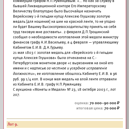
коммерции графом Н.П.Румянцевым: «… Но как за службу в
бывшей Ликвидационной конторе Его Императорскому
Величеству благоугодно было Высочайше назначить
Верейскому 1-й гильдии купцу Алексею Глушкову золотую
медаль [для ношения] на шее на красной ленте, то не угодно
ли будет Вашему Высокопревосходительству принять на себя
труд таковую мне доставить». 2 февраля Д.П.Трощинский
сообщил о необходимости изготовления этой медали министру
финансов графу А.И.Васильеву, а 4 февраля — управляющему
Кабинетом Е.И.В. Д.А.Гурьеву.
21 мая 1803 г. золотая медаль для «Верейского 1-й гильдии
купца Алексея Глушкова» была отчеканена на С.-
Петербургском монетном дворе «с вырезанием на оной его
имени и с надписью
за честное и усердное исправленiе
должности
»; ее изготовление обошлось Кабинету Е.И.В. в 96
руб. 99 1/4 коп. В конце мая медаль на алой ленте отправили
из Кабинета Е.И.В. графу Н.П.Румянцеву.
С аукциона «Монеты и Медали» № 23, 18 октября 2003 г., лот
207.
70 000–90 000
70 000
Лот 9.