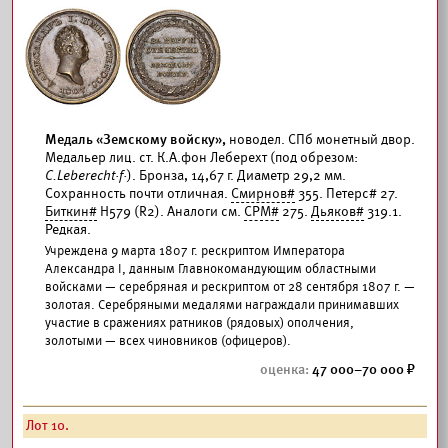
Медаль «Земскому войску»,
новодел. СПб монетный двор.
Медальер лиц. ст. К.А.фон Леберехт (под обрезом:
C.Leberecht·f·
). Бронза, 14,67 г. Диаметр 29,2 мм.
Сохранность почти отличная.
Смирнов#
355. Петерс# 27.
Биткин#
Н579 (R2). Аналоги см.
СРМ#
275.
Дьяков#
319.1.
Редкая.
Учреждена 9 марта 1807 г. рескриптом Императора
Александра I, данным Главнокомандующим областными
войсками — серебряная и рескриптом от 28 сентября 1807 г. —
золотая. Серебряными медалями награждали принимавших
участие в сражениях ратников (рядовых) ополчения,
золотыми — всех чиновников (офицеров).
47 000–70 000
Лот 10.