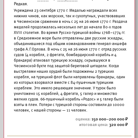
Редкая.
Учреждена 23 сентября 1770 г. Медалью награждали всех
нижних чинов, как морских, так и сухопутных, участвовавших
в Чесменском сражении в ночь с 25 на 26 июня 1770 г. Раздача
медалей продолжалась несколько лет до начала 80-х годов
XVIII столетия. Во время Русско-турецкой войны 1768–1774 гг.
в Средиземное море были отправлены две русские эскадры,
объединившиеся под общим командованием генерал-аншефа
графа А.Г.Орлова. В ночь с 25 на 26 июня 1770 г. отряд русских
судов (4 корабля, 2 фрегата, бомбардирский корабль и 4
брандера) атаковал турецкую эскадру, скрывшуюся в
Чесменской бухте под защитой береговой цитадели. Когда
выстрелами наших орудий были подожжены 2 турецких
корабля, на турецкий флот были направлены брандеры, один
из которых взорвался вместе с 84-пушечным турецким
кораблем. Это имело решающее значение. У турок было
уничтожено 15 кораблей, 4 фрегата, 5 галер и множество
мелких судов. 66-пушечный корабль «Родос» и 5 галер были
взяты в плен. Потери с турецкой стороны составили до 10000
человек, с нашей стороны — 11 человек.
150 000–200 000
320 000