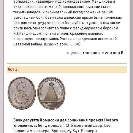
артиллерии, кавалерии под командованием Меншикова и
казацких полков гетмана Скоропадского, русские стали
теснить шведов, и окончательный исход сражения решил
рукопашный бой. К 11 часам шведская армия была полностью
разгромлена. 9234 человека были убиты, 19000, в том числе
почти весь генералитет во главе с фельдмаршалом бароном
К.Г.Реншильдом, попали в плен. Сражение выявило
возросшую военную мощь России и предрешило исход всей
Северной войны. (Щукина 2006. С. 80).
1 100 000–1 200 000
Лот 2.
Знак депутата Комиссии для сочинения проекта Нового
Уложения, 1766 г.,
новодел. СПб монетный двор. Без
подписи медальера. Бронза, 25,84 г. Размеры