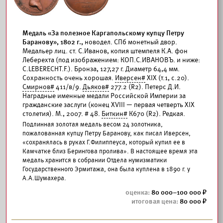
Медаль «За полезное Каргапольскому купцу Петру
Баранову», 1802 г.,
новодел. СПб монетный двор.
Медальер лиц. ст. С.Иванов, копия штемпеля К.А. фон
Леберехта (под изображением: КОП.С.ИВАНОВЪ. и ниже:
C.LEBERECHT.F.). Бронза, 127,27 г. Диаметр 64,4 мм.
Сохранность очень хорошая.
Иверсен#
XIX (т.1, с.20).
Смирнов#
411/в/9.
Дьяков#
277.2 (R2). Петерс Д.И.
Наградные именные медали Российской Империи за
гражданские заслуги (конец XVIII — первая четверть XIX
столетия). М., 2007. # 48.
Биткин#
К670 (R2). Редкая.
Подлинная золотая медаль весом 24 золотника,
пожалованная купцу Петру Баранову, как писал Иверсен,
«сохранялась в руках Г.Филиппеуса, который купил ее в
Камчатке близ Берингова пролива». В настоящее время эта
медаль хранится в собрании Отдела нумизматики
Государственного Эрмитажа, она была куплена в 1890 г. у
А.А.Шумахера.
80 000–100 000
80 000