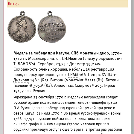
Лот 4.
Медаль за победу при Кагуле. СПб монетный двор, 1770–
1772 гг.
Медальер лиц. ст. Т.И.Иванов (внизу у окружности:
Т·ÏВАНОВЪ). Серебро, 23,75 г. Диаметр 39,2 мм.
Сохранность очень хорошая, небольшая реставрация
поля, вверху припаяно ушко.
СРМ#
166. Петерс XVIII# 11.
Дьяков#
148.1 (R3). Биткин (монеты)# М1313 (R1). Биткин
(медали)# 305.А (R2). Аналог см.
Смирнов#
265. Тираж
19157 экз. Редкая.
Учреждена 23 сентября 1770 г. Медалью награждали солдат
русской армии под командованием генерал-аншефа графа
П.А.Румянцева за победу над турецкой армией при реке и
озере Кагул, 21 июля 1770 г. Во время Русско-турецкой войны
1768–1774 гг. русские войска под начальством генерал-
аншефа графа П.А.Румянцева (27000 человек при 118
орудиях) преследуя отступающего врага, в третий раз разбили