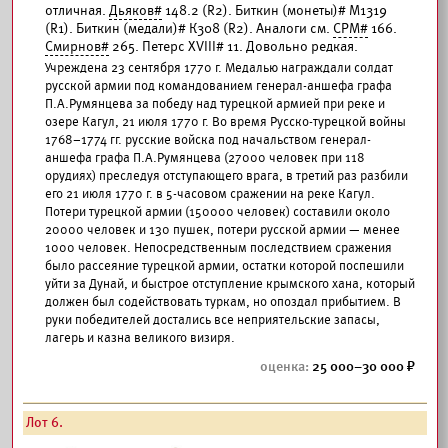
отличная.
Дьяков#
148.2 (R2). Биткин (монеты)# М1319
(R1). Биткин (медали)# К308 (R2). Аналоги см.
СРМ#
166.
Смирнов#
265. Петерс XVIII# 11. Довольно редкая.
Учреждена 23 сентября 1770 г. Медалью награждали солдат
русской армии под командованием генерал-аншефа графа
П.А.Румянцева за победу над турецкой армией при реке и
озере Кагул, 21 июля 1770 г. Во время Русско-турецкой войны
1768–1774 гг. русские войска под начальством генерал-
аншефа графа П.А.Румянцева (27000 человек при 118
орудиях) преследуя отступающего врага, в третий раз разбили
его 21 июля 1770 г. в 5-часовом сражении на реке Кагул.
Потери турецкой армии (150000 человек) составили около
20000 человек и 130 пушек, потери русской армии — менее
1000 человек. Непосредственным последствием сражения
было рассеяние турецкой армии, остатки которой поспешили
уйти за Дунай, и быстрое отступление крымского хана, который
должен был содействовать туркам, но опоздал прибытием. В
руки победителей достались все неприятельские запасы,
лагерь и казна великого визиря.
25 000–30 000
Лот 6.