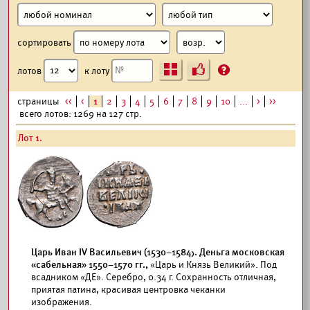
сортировать
Ъ
?
лотов
к лоту
страницы
<<
<
1
2
3
4
5
6
7
8
9
10
...
>
>>
всего лотов: 1269 на 127 стр.
Лот 1.
Царь Иван IV Васильевич (1530–1584). Деньга московская
«сабельная» 1550–1570 гг.,
«Царь и Князь Великий». Под
всадником «ДЕ». Серебро, 0.34 г. Сохранность отличная,
приятая патина, красивая центровка чеканки
изображения.