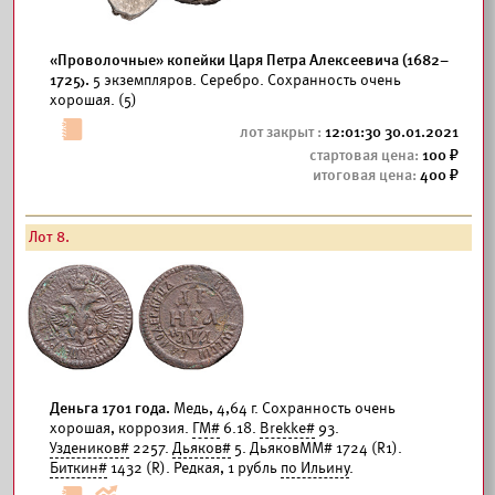
«Проволочные» копейки Царя Петра Алексеевича (1682–
1725).
5 экземпляров. Серебро. Сохранность очень
хорошая. (5)
12:01:30 30.01.2021
100
400
Лот 8.
Деньга 1701 года.
Медь, 4,64 г. Сохранность очень
хорошая, коррозия.
ГМ#
6.18.
Brekke#
93.
Уздеников#
2257.
Дьяков#
5. ДьяковММ# 1724 (R1).
Биткин#
1432 (R). Редкая, 1 рубль
по Ильину
.