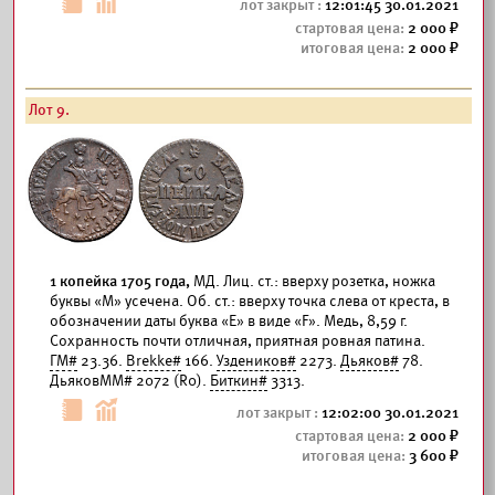
12:01:45 30.01.2021
2 000
2 000
Лот 9.
1 копейка 1705 года,
МД. Лиц. ст.: вверху розетка, ножка
буквы «М» усечена. Об. ст.: вверху точка слева от креста, в
обозначении даты буква «Е» в виде «F». Медь, 8,59 г.
Сохранность почти отличная, приятная ровная патина.
ГМ#
23.36.
Brekke#
166.
Уздеников#
2273.
Дьяков#
78.
ДьяковММ# 2072 (R0).
Биткин#
3313.
12:02:00 30.01.2021
2 000
3 600