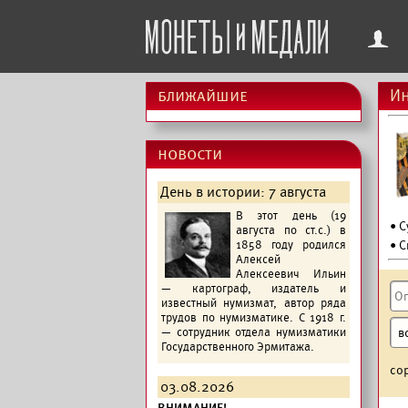
f
ближайшие
Ин
новости
День в истории: 7 августа
В этот день (19
• 
августа по ст.с.) в
1858 году родился
• С
Алексей
Алексеевич Ильин
— картограф, издатель и
известный нумизмат, автор ряда
трудов по нумизматике. С 1918 г.
— сотрудник отдела нумизматики
Государственного Эрмитажа.
со
03.08.2026