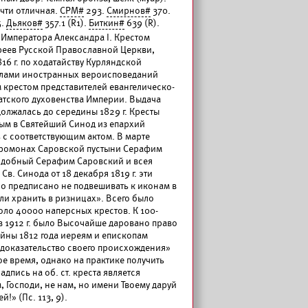
чти отличная.
СРМ#
293.
Смирнов#
370.
5.
Дьяков#
357.1 (R1).
Биткин#
639 (R).
м Императора Александра I. Крестом
реев Русской Православной Церкви,
1816 г. по ходатайству Курляндской
елами иностранных вероисповеданий
крестом представителей евангелическо-
тского духовенства Империи. Выдача
одолжалась до середины 1829 г. Кресты
ым в Святейший Синод из епархий
с соответствующим актом. В марте
иеромонах Саровской пустыни Серафим
добный Серафим Саровский и всея
в. Синода от 18 декабря 1819 г. эти
о предписано не подвешивать к иконам в
или хранить в ризницах». Всего было
ло 40000 наперсных крестов. К 100-
 1912 г. было Высочайше даровано право
ойны 1812 года иереям и епископам
 доказательство своего происхождения»
ое время, однако на практике получить
адпись на об. ст. креста является
, Господи, не нам, но имени Твоему даруй
й!» (Пс. 113, 9).