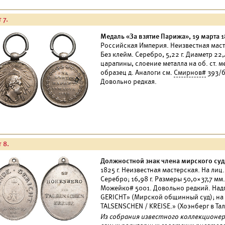
 7.
Медаль «За взятие Парижа», 19 марта 18
Российская Империя. Неизвестная маст
Без клейм. Серебро, 5,22 г. Диаметр 2
царапины, слоение металла на об. ст. ме
образец д. Аналоги см.
Смирнов#
393/б
Довольно редкая.
 8.
Должностной знак члена мирского суд
1825 г. Неизвестная мастерская. На лиц.
Серебро; 16,98 г. Размеры 50,0×37,7 мм
Можейко# 5001. Довольно редкий. Надп
GERICHT» (Мирской общинный суд); на о
TALSENSCHEN / KREISE.» (Хоэнберг в Та
Из собрания известного коллекционер