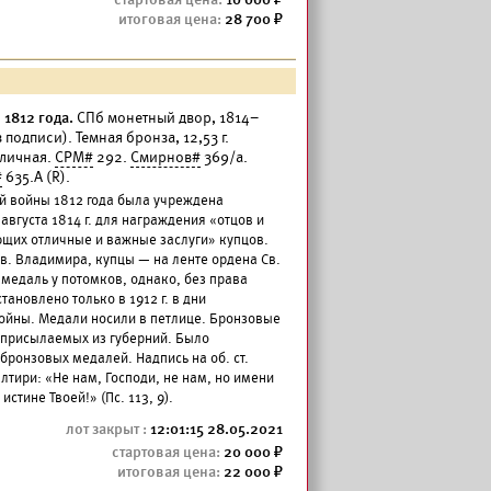
28 700
1812 года.
СПб монетный двор, 1814–
 подписи). Темная бронза, 12,53 г.
тличная.
СРМ#
292.
Смирнов#
369/а.
#
635.А (R).
й войны 1812 года была учреждена
вгуста 1814 г. для награждения «отцов и
щих отличные и важные заслуги» купцов.
в. Владимира, купцы — на ленте ордена Св.
медаль у потомков, однако, без права
ановлено только в 1912 г. в дни
ойны. Медали носили в петлице. Бронзовые
 присылаемых из губерний. Было
бронзовых медалей. Надпись на об. ст.
лтири: «Не нам, Господи, не нам, но имени
истине Твоей!» (Пс. 113, 9).
12:01:15 28.05.2021
20 000
22 000