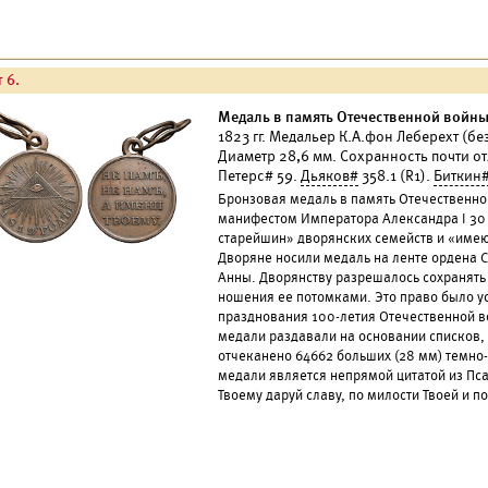
 6.
Медаль в память Отечественной войны 
1823 гг. Медальер К.А.фон Леберехт (без
Диаметр 28,6 мм. Сохранность почти о
Петерс# 59.
Дьяков#
358.1 (R1).
Биткин
Бронзовая медаль в память Отечественно
манифестом Императора Александра I 30 а
старейшин» дворянских семейств и «имею
Дворяне носили медаль на ленте ордена С
Анны. Дворянству разрешалось сохранять 
ношения ее потомками. Это право было уст
празднования 100-летия Отечественной в
медали раздавали на основании списков,
отчеканено 64662 больших (28 мм) темно-
медали является непрямой цитатой из Пса
Твоему даруй славу, по милости Твоей и по 