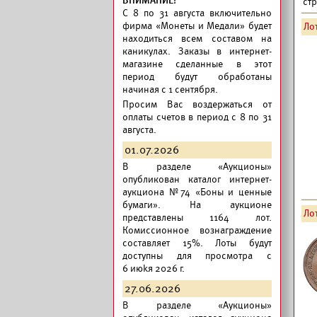
ВНИМАНИЕ!
ст
C 8 по 31 августа включительно
фирма «Монеты и Медали» будет
Лот
находиться всем составом на
каникулах. Заказы в интернет-
магазине сделанные в этот
период будут обработаны
начиная с 1 сентября.
Просим Вас воздержаться от
оплаты счетов в период с 8 по 31
августа.
01.07.2026
В разделе «Аукционы»
опубликован
каталог интернет-
аукциона №74 «Боны и ценные
бумаги».
На аукционе
Лот
представлены 1164 лот.
Комиссионное вознаграждение
составляет 15%. Лоты будут
доступны для просмотра с
6 июkя 2026 г.
27.06.2026
В разделе «Аукционы»