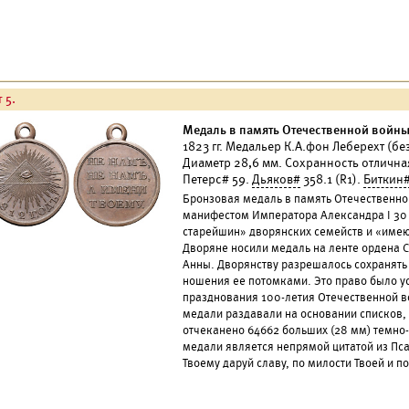
 5.
Медаль в память Отечественной войны 
1823 гг. Медальер К.А.фон Леберехт (без
Диаметр 28,6 мм. Сохранность отлична
Петерс# 59.
Дьяков#
358.1 (R1).
Биткин
Бронзовая медаль в память Отечественно
манифестом Императора Александра I 30 а
старейшин» дворянских семейств и «имею
Дворяне носили медаль на ленте ордена С
Анны. Дворянству разрешалось сохранять 
ношения ее потомками. Это право было уст
празднования 100-летия Отечественной в
медали раздавали на основании списков,
отчеканено 64662 больших (28 мм) темно-
медали является непрямой цитатой из Пса
Твоему даруй славу, по милости Твоей и по 