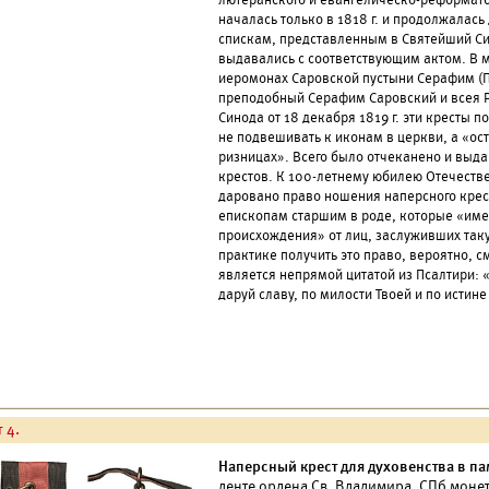
лютеранского и евангелическо-реформатс
началась только в 1818 г. и продолжалась
спискам, представленным в Святейший С
выдавались с соответствующим актом. В м
иеромонах Саровской пустыни Серафим (
преподобный Серафим Саровский и всея Р
Синода от 18 декабря 1819 г. эти кресты
не подвешивать к иконам в церкви, а «ост
ризницах». Всего было отчеканено и вы
крестов. К 100-летнему юбилею Отечеств
даровано право ношения наперсного крест
епископам старшим в роде, которые «име
происхождения» от лиц, заслуживших таку
практике получить это право, вероятно, см
является непрямой цитатой из Псалтири: «
даруй славу, по милости Твоей и по истине Т
 4.
Наперсный крест для духовенства в па
ленте ордена Св. Владимира. СПб монет