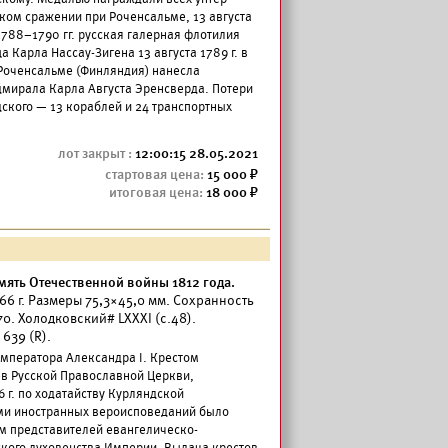
ком сражении при Роченсальме, 13 августа
1788–1790 гг. русская галерная флотилия
Карла Нассау-Зигена 13 августа 1789 г. в
 Роченсальме (Финляндия) нанесла
мирала Карла Августа Эренсверда. Потери
дского — 13 кораблей и 24 транспортных
12:00:15 28.05.2021
15 000
18 000
мять Отечественной войны 1812 года.
66 г. Размеры 75,3×45,0 мм. Сохранность
0. Холодковский# LXXXI (с.48).
639 (R).
Императора Александра I. Крестом
в Русской Православной Церкви,
16 г. по ходатайству Курляндской
ми иностранных вероисповеданий было
м представителей евангелическо-