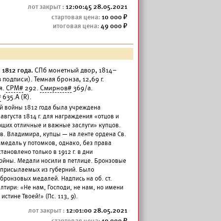
12:00:45 28.05.2021
10 000
49 000
1812 года.
СПб монетный двор, 1814–
 подписи). Темная бронза, 12,69 г.
я.
СРМ#
292.
Смирнов#
369/а.
#
635.А (R).
й войны 1812 года была учреждена
вгуста 1814 г. для награждения «отцов и
щих отличные и важные заслуги» купцов.
в. Владимира, купцы — на ленте ордена Св.
медаль у потомков, однако, без права
ановлено только в 1912 г. в дни
ойны. Медали носили в петлице. Бронзовые
 присылаемых из губерний. Было
бронзовых медалей. Надпись на об. ст.
лтири: «Не нам, Господи, не нам, но имени
истине Твоей!» (Пс. 113, 9).
12:01:00 28.05.2021
10 000