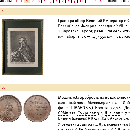
раницы
<<
<
1
2
3
4
5
6
7
8
9
10
...
>
>>
всего лотов: 
 1.
Гравюра «Петр Великий Император и 
Российская Империя, середина XVIII в.
Л.Каравака. Офорт, резец. Размеры отт
мм, габаритные — 745×550 мм; под стек
 2.
Медаль «За храбрость на водах финских
монетный двор. Медальер лиц. ст. Т.И.Ив
фоне: ·Т·IВАНОВЪ·). Бронза, 22,28 г. Д
СРМ#
212.
Смирнов#
313.
Дьяков#
217.2
Биткин (медали)# К347 (R2). Аналог см. 
Учреждена 21 августа 1789 г. повеление
графом А.А.Безбородко князю А.А.Вяземс