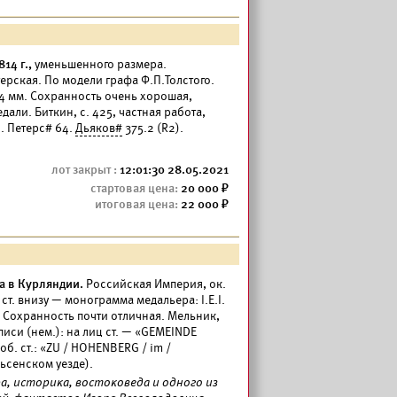
14 г.,
уменьшенного размера.
ерская. По модели графа Ф.П.Толстого.
2,4 мм. Сохранность очень хорошая,
дали. Биткин, с. 425, частная работа,
. Петерс# 64.
Дьяков#
375.2 (R2).
12:01:30 28.05.2021
20 000
22 000
а в Курляндии.
Российская Империя, ок.
 ст. внизу — монограмма медальера: I.E.I.
. Сохранность почти отличная. Мельник,
иси (нем.): на лиц ст. — «GEMEINDE
б. ст.: «ZU / HOHENBERG / im /
льсенском уезде).
а, историка, востоковеда и одного из