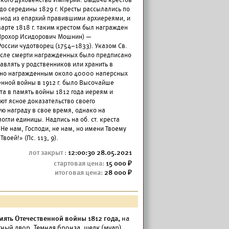
кого духовенства Империи. Выдача крестов
 до середины 1829 г. Кресты рассылались по
инод из епархий правившими архиереями, и
арте 1818 г. таким крестом был награжден
Прохор Исидорович Мошнин) —
оссии чудотворец (1754–1833). Указом Св.
 после смерти награжденных было предписано
авлять у родственников или хранить в
дано награжденным около 40000 наперсных
енной войны в 1912 г. было Высочайше
а в память войны 1812 года иереям и
ют ясное доказательство своего
ю награду в свое время, однако на
огли единицы. Надпись на об. ст. креста
Не нам, Господи, не нам, но имени Твоему
воей!» (Пс. 113, 9).
12:00:30 28.05.2021
15 000
28 000
мять Отечественной войны 1812 года,
на
ный двор. Темная бронза, шелк (муар).