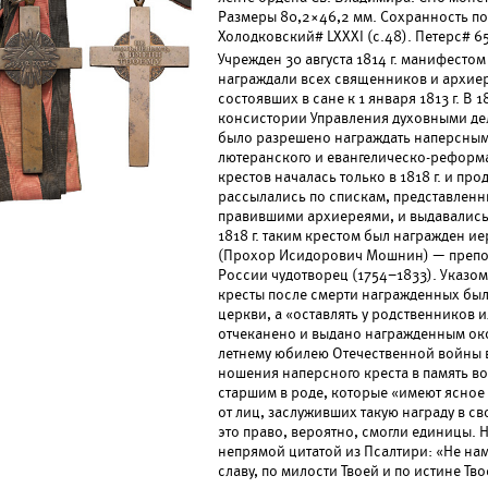
Размеры 80,2×46,2 мм. Сохранность по
Холодковский# LXXXI (с.48). Петерс# 6
Учрежден 30 августа 1814 г. манифесто
награждали всех священников и архие
состоявших в сане к 1 января 1813 г. В 
консистории Управления духовными д
было разрешено награждать наперсным 
лютеранского и евангелическо-реформа
крестов началась только в 1818 г. и пр
рассылались по спискам, представленн
правившими архиереями, и выдавались 
1818 г. таким крестом был награжден 
(Прохор Исидорович Мошнин) — препо
России чудотворец (1754–1833). Указом С
кресты после смерти награжденных был
церкви, а «оставлять у родственников 
отчеканено и выдано награжденным око
летнему юбилею Отечественной войны в
ношения наперсного креста в память в
старшим в роде, которые «имеют ясное
от лиц, заслуживших такую награду в св
это право, вероятно, смогли единицы. Н
непрямой цитатой из Псалтири: «Не нам
славу, по милости Твоей и по истине Твое