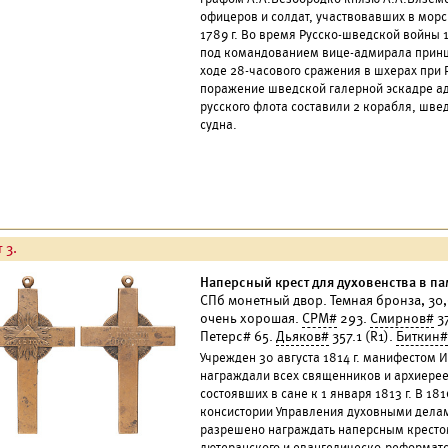
офицеров и солдат, участвовавших в морс
1789 г. Во время Русско-шведской войны 
под командованием вице-адмирала принца 
ходе 28-часового сражения в шхерах при
поражение шведской галерной эскадре ад
русского флота составили 2 корабля, шве
судна.
 3.
Наперсный крест для духовенства в па
СПб монетный двор. Темная бронза, 30,
очень хорошая.
СРМ#
293.
Смирнов#
37
Петерс# 65.
Дьяков#
357.1 (R1).
Биткин#
Учрежден 30 августа 1814 г. манифестом 
награждали всех священников и архиерее
состоявших в сане к 1 января 1813 г. В 18
консистории Управления духовными дела
разрешено награждать наперсным кресто