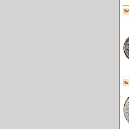
Лот
Лот