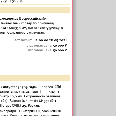
909 на 91 стр.
Самодержец Всероссийский».
 Неизвестный гравер по оригиналу
иска 460×350 мм, листа в свету 520×410
лом. Сохранность отличная.
12:00:00 28.05.2021
50 000
50 000
 августа 13 1789 года»,
новодел. СПб
анов (внизу на мантии: ·Т·I·, ниже на
иаметр 40,0 мм. Сохранность отличная.
 (R2). Биткин (монеты)# М1347 (R1).
Петерс XVIII# 29. Редкая.
м Императрицы Екатерины II, сообщенным
кому. Медалью награждали всех унтер-