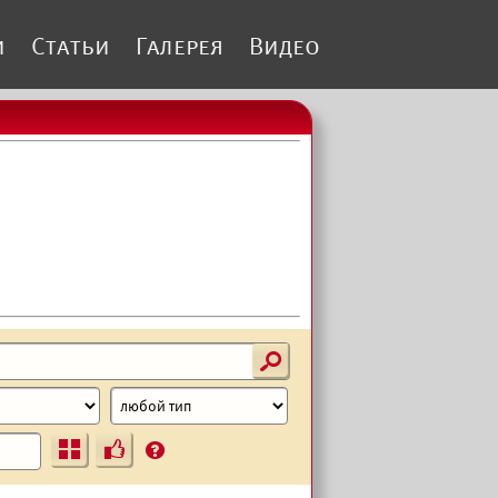
и
Статьи
Галерея
Видео
s
Ъ
?