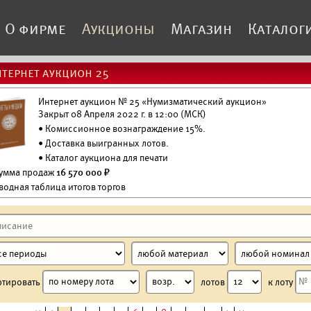
О фирме
Аукционы
Магазин
Каталог
тернет аукцион 25
Интернет аукцион № 25 «Нумизматический аукцион»
Закрыт 08 Апреля 2022 г. в 12:00 (МСК)
• Комиссионное вознаграждение 15%.
•
Доставка выигранных лотов.
•
Каталог аукциона для печати
Сумма продаж
16 570 000 ₽
водная таблица итогов торгов
ртировать
лотов
к лоту