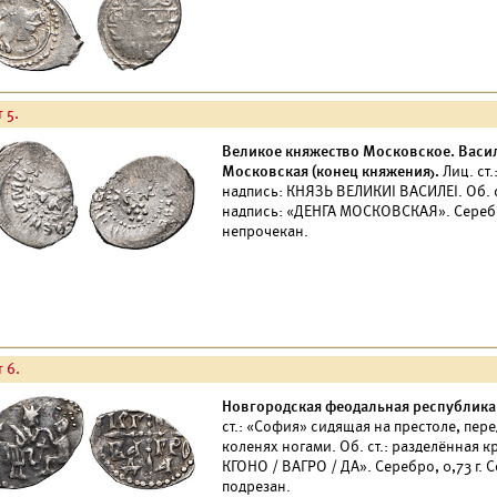
 5.
Великое княжество Московское. Васили
Московская (конец княжения).
Лиц. ст.
надпись: КНЯЗЬ ВЕЛИКИI ВАСИЛЕI. Об. с
надпись: «ДЕНГА МОСКОВСКАЯ». Серебро
непрочекан.
 6.
Новгородская феодальная республика (
ст.: «София» сидящая на престоле, пер
коленях ногами. Об. ст.: разделённая 
КГОНО / ВАГРО / ДА». Серебро, 0,73 г.
подрезан.