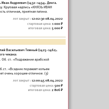
Иван Андреевич (1432–1454). Денга.
ицу. Круговая надпись «КНЯЗЬ ИВАН
сть отличная, приятная патина.
12:02:30 08.04.2022
1 000
5 000
лий Васильевич Темный (1425–1462).
ого чекана:
». Об. ст.: «Подражание арабской
Об.ст.: «Всадник поражает копьем
нет очень хорошее-отличное. (3)
12:00:45 08.04.2022
500
2 806