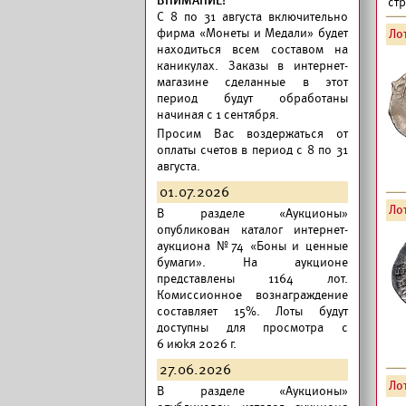
ВНИМАНИЕ!
ст
C 8 по 31 августа включительно
фирма «Монеты и Медали» будет
Лот
находиться всем составом на
каникулах. Заказы в интернет-
магазине сделанные в этот
период будут обработаны
начиная с 1 сентября.
Просим Вас воздержаться от
оплаты счетов в период с 8 по 31
августа.
01.07.2026
Лот
В разделе «Аукционы»
опубликован
каталог интернет-
аукциона №74 «Боны и ценные
бумаги».
На аукционе
представлены 1164 лот.
Комиссионное вознаграждение
составляет 15%. Лоты будут
доступны для просмотра с
6 июkя 2026 г.
27.06.2026
Лот
В разделе «Аукционы»