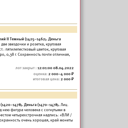
й II Темный (1425–1462). Деньга
: две звездочки и розетка, круговая
т.: пятилепестковый цветок, круговая
, 0,38 г. Сохранность почти отличная,
12:01:00 08.04.2022
2 000–4 000
2 000
1420–1478). Деньга (1470–1478).
Лиц.
ед нею фигура человека с согнутыми в
крестом четырехстрочная надпись: «ВЛИ /
 Сохранность очень хорошая, край монеты