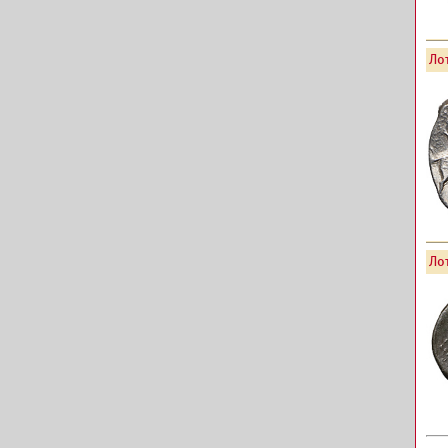
Лот
Лот