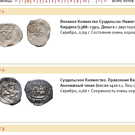
раницы
<<
<
1
2
3
4
5
6
7
8
9
10
...
>
>>
всего лотов: 
 1.
Великое Княжество Суздальско-Нижег
Кирдяпа (1388–1391). Деньга
с двустор
Серебро, 0,69 г. Состояние очень хоро
 2.
Суздальское Княжество. Правление Ва
Анонимный чекан (после 1410 г.).
Лиц.с
Серебро, 0,66 г. Сохранность очень хо
 3.