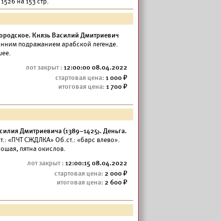
1526 на 153 стр.
ородское. Князь Василий Дмитриевич
онним подражанием арабской легенде.
шее.
12:00:00 08.04.2022
1 000
1 700
силия Дмитриевича (1389–1425). Деньга.
т.: «ПЧТ СЖДЛКА» Об.ст.: «барс влево».
рошая, пятна окислов.
12:00:15 08.04.2022
2 000
2 600