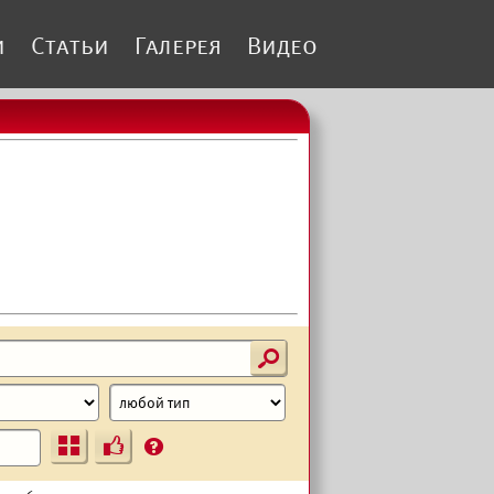
и
Статьи
Галерея
Видео
s
Ъ
?