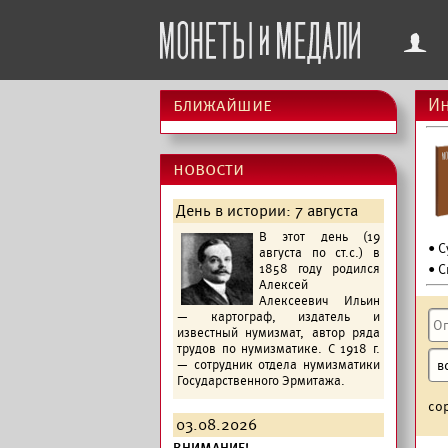
f
ближайшие
Ин
новости
День в истории: 7 августа
В этот день (19
• 
августа по ст.с.) в
1858 году родился
• С
Алексей
Алексеевич Ильин
— картограф, издатель и
известный нумизмат, автор ряда
трудов по нумизматике. С 1918 г.
— сотрудник отдела нумизматики
Государственного Эрмитажа.
со
03.08.2026