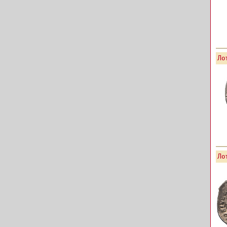
Лот
Лот