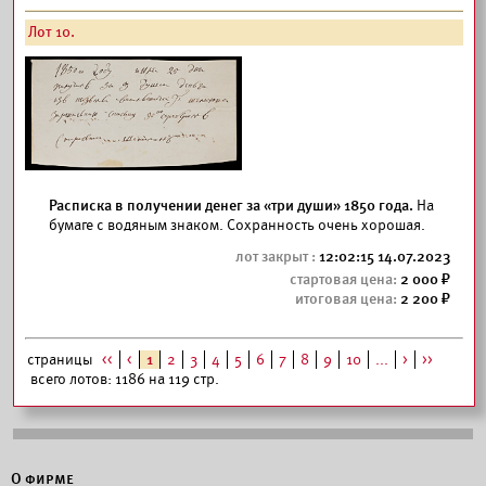
Лот 10.
Расписка в получении денег за «три души» 1850 года.
На
бумаге с водяным знаком. Сохранность очень хорошая.
12:02:15 14.07.2023
2 000
2 200
страницы
<<
<
1
2
3
4
5
6
7
8
9
10
...
>
>>
всего лотов: 1186 на 119 стр.
О фирме