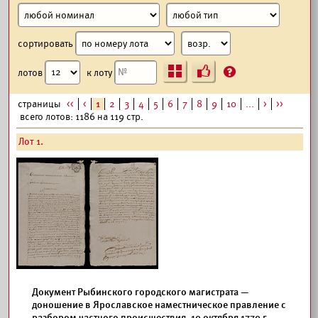
сортировать
Ъ
?
лотов
к лоту
страницы
<<
<
1
2
3
4
5
6
7
8
9
10
...
>
>>
всего лотов: 1186 на 119 стр.
Лот 1.
Документ Рыбинского городского магистрата —
доношение в Ярославское наместническое правление с
разбором частного происшествия. 10 октября 1779 г.