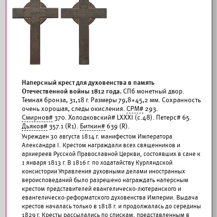
Наперсный крест для духовенства в память
Отечественной войны 1812 года.
СПб монетный двор.
Темная бронза, 31,18 г. Размеры 79,8×45,2 мм. Сохранность
очень хорошая, следы окисления.
СРМ#
293.
Смирнов#
370. Холодковский# LXXXI (с.48). Петерс# 65.
Дьяков#
357.1 (R1).
Биткин#
639 (R).
Учрежден 30 августа 1814 г. манифестом Императора
Александра I. Крестом награждали всех священников и
архиереев Русской Православной Церкви, состоявших в сане к
1 января 1813 г. В 1816 г. по ходатайству Курляндской
консистории Управления духовными делами иностранных
вероисповеданий было разрешено награждать наперсным
крестом представителей евангелическо-лютеранского и
евангелическо-реформатского духовенства Империи. Выдача
крестов началась только в 1818 г. и продолжалась до середины
1829 г. Кресты рассылались по спискам, представленным в