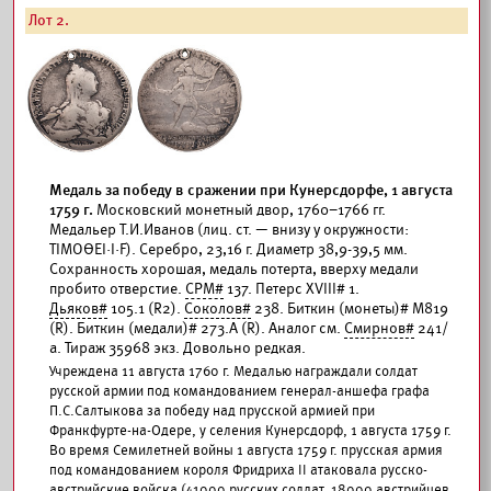
Лот 2.
Медаль за победу в сражении при Кунерсдорфе, 1 августа
1759 г.
Московский монетный двор, 1760–1766 гг.
Медальер Т.И.Иванов (лиц. ст. — внизу у окружности:
ТIМОΘЕI·I·F). Серебро, 23,16 г. Диаметр 38,9-39,5 мм.
Сохранность хорошая, медаль потерта, вверху медали
пробито отверстие.
СРМ#
137. Петерс XVIII# 1.
Дьяков#
105.1 (R2).
Соколов#
238. Биткин (монеты)# М819
(R). Биткин (медали)# 273.А (R). Аналог см.
Смирнов#
241/
а. Тираж 35968 экз. Довольно редкая.
Учреждена 11 августа 1760 г. Медалью награждали солдат
русской армии под командованием генерал-аншефа графа
П.С.Салтыкова за победу над прусской армией при
Франкфурте-на-Одере, у селения Кунерсдорф, 1 августа 1759 г.
Во время Семилетней войны 1 августа 1759 г. прусская армия
под командованием короля Фридриха II атаковала русско-
австрийские войска (41000 русских солдат, 18000 австрийцев,