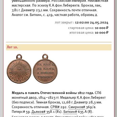
уменьшенного размера. Российская Империя. Неизвестная
мастерская. По эскизу К.А.фон Леберехта. Бронза, лак,
7,81 г. Диаметр 23,1 мм. Сохранность почти отличная.
Аналог см. Биткин, с. 419, частная работа, образец д.
12:02:00 24.05.2024
10 000
10 000
Лот 10.
Медаль в память Отечественной войны 1812 года.
СПб
монетный двор, 1814–1823 гг. Медальер К.А.фон Леберехт
(без подписи). Темная бронза, 12,68 г. Диаметр 28,3 мм.
Сохранность отличная.
СРМ#
292.
Смирнов#
369/а.
Петерс# 59.
Дьяков#
358.1 (R1).
Биткин#
635.А (R).