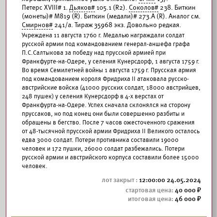
Петерс XVIII# 1.
Дьяков#
105.1 (R2).
Соколов#
238. Биткин
(монеты)# М819 (R). Биткин (медали)# 273.А (R). Аналог см.
Смирнов#
241/а. Тираж 35968 экз. Довольно редкая.
Учреждена 11 августа 1760 г. Медалью награждали солдат
русской армии под командованием генерал-аншефа графа
П.С.Салтыкова за победу над прусской армией при
Франкфурте-на-Одере, у селения Кунерсдорф, 1 августа 1759 г.
Во время Семилетней войны 1 августа 1759 г. Прусская армия
под командованием короля Фридриха II атаковала русско-
австрийские войска (41000 русских солдат, 18000 австрийцев,
248 пушек) у селения Кунерсдорф в 4-х верстах от
Франкфурта-на-Одере. Успех сначала склонялся на сторону
пруссаков, но под конец они были совершенно разбиты и
обращены в бегство. После 7 часов ожесточенного сражения
от 48-тысячной прусской армии Фридриха II Великого осталось
едва 3000 солдат. Потери противника составили 19000
человек и 172 пушки, 26000 солдат разбежались. Потери
русской армии и австрийского корпуса составили более 15000
человек.
12:00:00 24.05.2024
40 000
46 000