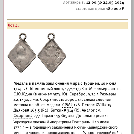
12:00:30 24.05.2024
180 000
Лот 4.
Медаль в память заключения мира с Турцией, 10 июля
1774 г.
СПб монетный двор, 1774–1778 гг. Медальер лиц. ст.
С.Ю.Юдин (в нижнем углу: Ю). Серебро, 9,34 г. Размеры
42,1×30,2 мм. Сохранность хорошая, следы слоения
металла на об. ст. медали.
СРМ#
176. Петерс XVIII# 15.
Дьяков#
165.5 (R2).
Биткин#
314 (R). Аналог см.
Смирнов#
277. Тираж 149865 экз. Довольно редкая.
Учреждена указом Императрицы Екатерины II 10 июля
1775 г. — в годовщину заключения Кючук-Кайнарджийского
мирного договора, положившего конец Русско-турецкой войне