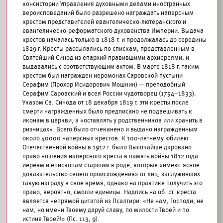
консистории Управления духовными делами иностранных
вероисповеданий было разрешено награждать наперсным
крестом представителей евангелическо-лютеранского и
евангелическо-реформатского духовенства Империи. Выдача
крестов началась только в 1818 г. и продолжалась до середины
1829 г. Кресты рассылались по спискам, представленным в
Святейший Синод из епархий правившими архиереями, и
выдавались с соответствующим актом. В марте 1818 г. таким
крестом был награжден иеромонах Саровской пустыни
Серафим (Прохор Исидорович Мошнин) — преподобный
Серафим Саровский и всея России чудотворец (1754–1833).
Указом Св. Синода от 18 декабря 1819 г. эти кресты после
смерти награжденных было предписано не подвешивать к
иконам в церкви, а «оставлять у родственников или хранить в
ризницах». Всего было отчеканено и выдано награжденным
около 40000 наперсных крестов. К 100-летнему юбилею
Отечественной войны в 1912 г. было Высочайше даровано
право ношения наперсного креста в память войны 1812 года
иереям и епископам старшим в роде, которые «имеют ясное
доказательство своего происхождения» от лиц, заслуживших
такую награду в свое время, однако на практике получить это
право, вероятно, смогли единицы. Надпись на об. ст. креста
является непрямой цитатой из Псалтири: «Не нам, Господи, не
нам, но имени Твоему даруй славу, по милости Твоей и по
истине Твоей!» (Пс. 113, 9).