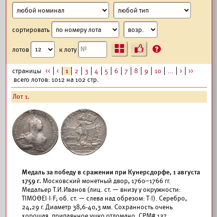
сортировать
Ъ
?
лотов
к лоту
страницы
<<
<
1
2
3
4
5
6
7
8
9
10
...
>
>>
всего лотов: 1012 на 102 стр.
Лот 1.
Медаль за победу в сражении при Кунерсдорфе, 1 августа
1759 г.
Московский монетный двор, 1760–1766 гг.
Медальер Т.И.Иванов (лиц. ст. — внизу у окружности:
ТIМОΘЕI·I·F; об. ст. — слева над обрезом: Т·I). Серебро,
24,29 г. Диаметр 38,6-40,3 мм. Сохранность очень
хорошая, припаянное ушко отломано.
СРМ#
137.