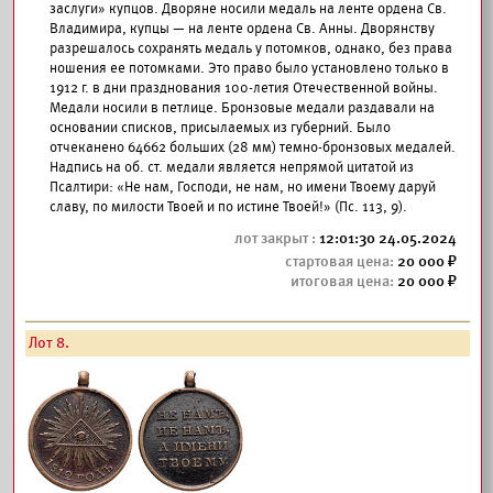
заслуги» купцов. Дворяне носили медаль на ленте ордена Св.
Владимира, купцы — на ленте ордена Св. Анны. Дворянству
разрешалось сохранять медаль у потомков, однако, без права
ношения ее потомками. Это право было установлено только в
1912 г. в дни празднования 100-летия Отечественной войны.
Медали носили в петлице. Бронзовые медали раздавали на
основании списков, присылаемых из губерний. Было
отчеканено 64662 больших (28 мм) темно-бронзовых медалей.
Надпись на об. ст. медали является непрямой цитатой из
Псалтири: «Не нам, Господи, не нам, но имени Твоему даруй
славу, по милости Твоей и по истине Твоей!» (Пс. 113, 9).
12:01:30 24.05.2024
20 000
20 000
Лот 8.