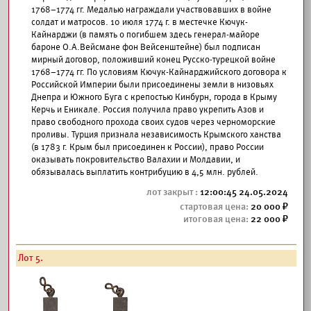
1768–1774 гг. Медалью награждали участвовавших в войне
солдат и матросов. 10 июля 1774 г. в местечке Кючук-
Кайнарджи (в память о погибшем здесь генерал-майоре
бароне О.А.Вейсмане фон Вейсенштейне) был подписан
мирный договор, положивший конец Русско-турецкой войне
1768–1774 гг. По условиям Кючук-Кайнарджийского договора к
Российской Империи были присоединены земли в низовьях
Днепра и Южного Буга с крепостью Кинбурн, города в Крыму
Керчь и Еникале. Россия получила право укрепить Азов и
право свободного прохода своих судов через черноморские
проливы. Турция признала независимость Крымского ханства
(в 1783 г. Крым был присоединен к России), право России
оказывать покровительство Валахии и Молдавии, и
обязывалась выплатить контрибуцию в 4,5 млн. рублей.
12:00:45 24.05.2024
20 000
22 000
Лот 5.