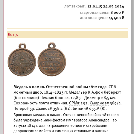
12:01:15 24.05.2024
8 000
45 500
Лот 7.
Медаль в память Отечественной войны 1812 года.
СПб
монетный двор, 1814–1823 гг. Медальер К.А.фон Леберехт
(без подписи). Темная бронза, 12,83 г. Диаметр 28,5 мм.
Сохранность почти отличная.
СРМ#
292.
Смирнов#
369/а.
Петерс# 59.
Дьяков#
358.1 (R1).
Биткин#
635.А (R).
Бронзовая медаль в память Отечественной войны 1812 года
была учреждена манифестом Императора Александра I 30
августа 1814 г. для награждения «отцов и старейшин»
дворянских семейств и «имеющих отличные и важные