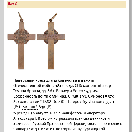
Лот 6.
Наперсный крест для духовенства в память
Отечественной войны 1812 года.
СПб монетный двор.
Темная бронза, 33,86 г. Размеры 80,2×44,3 мм.
Сохранность почти отличная.
СРМ#
293.
Смирнов#
370.
Холодковский# LXXXI (с.48). Петерс# 65.
Дьяков#
357.1
(R1).
Биткин#
639 (R).
Учрежден 30 августа 1814 г. манифестом Императора
Александра I. Крестом награждали всех священников и
архиереев Русской Православной Церкви, состоявших в сане к
1 января 1813 г. В 1816 г. по ходатайству Курляндской