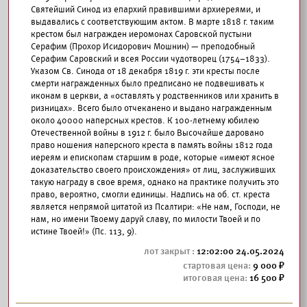
Святейший Синод из епархий правившими архиереями, и
выдавались с соответствующим актом. В марте 1818 г. таким
крестом был награжден иеромонах Саровской пустыни
Серафим (Прохор Исидорович Мошнин) — преподобный
Серафим Саровский и всея России чудотворец (1754–1833).
Указом Св. Синода от 18 декабря 1819 г. эти кресты после
смерти награжденных было предписано не подвешивать к
иконам в церкви, а «оставлять у родственников или хранить в
ризницах». Всего было отчеканено и выдано награжденным
около 40000 наперсных крестов. К 100-летнему юбилею
Отечественной войны в 1912 г. было Высочайше даровано
право ношения наперсного креста в память войны 1812 года
иереям и епископам старшим в роде, которые «имеют ясное
доказательство своего происхождения» от лиц, заслуживших
такую награду в свое время, однако на практике получить это
право, вероятно, смогли единицы. Надпись на об. ст. креста
является непрямой цитатой из Псалтири: «Не нам, Господи, не
нам, но имени Твоему даруй славу, по милости Твоей и по
истине Твоей!» (Пс. 113, 9).
12:02:00 24.05.2024
9 000
16 500