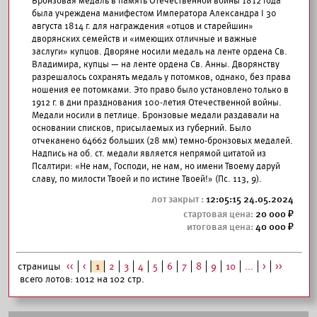
Бронзовая медаль в память Отечественной войны 1812 года
была учреждена манифестом Императора Александра I 30
августа 1814 г. для награждения «отцов и старейшин»
дворянских семейств и «имеющих отличные и важные
заслуги» купцов. Дворяне носили медаль на ленте ордена Св.
Владимира, купцы — на ленте ордена Св. Анны. Дворянству
разрешалось сохранять медаль у потомков, однако, без права
ношения ее потомками. Это право было установлено только в
1912 г. в дни празднования 100-летия Отечественной войны.
Медали носили в петлице. Бронзовые медали раздавали на
основании списков, присылаемых из губерний. Было
отчеканено 64662 больших (28 мм) темно-бронзовых медалей.
Надпись на об. ст. медали является непрямой цитатой из
Псалтири: «Не нам, Господи, не нам, но имени Твоему даруй
славу, по милости Твоей и по истине Твоей!» (Пс. 113, 9).
12:05:15 24.05.2024
20 000
40 000
страницы
<<
<
1
2
3
4
5
6
7
8
9
10
...
>
>>
всего лотов: 1012 на 102 стр.