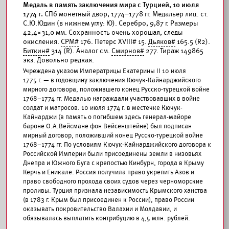
Медаль в память заключения мира с Турцией, 10 июля
1774 г.
СПб монетный двор, 1774–1778 гг. Медальер лиц. ст.
С.Ю.Юдин (в нижнем углу: Ю). Серебро, 9,87 г. Размеры
42,4×31,0 мм. Сохранность очень хорошая, следы
окисления.
СРМ#
176. Петерс XVIII# 15.
Дьяков#
165.5 (R2).
Биткин#
314 (R). Аналог см.
Смирнов#
277. Тираж 149865
экз. Довольно редкая.
Учреждена указом Императрицы Екатерины II 10 июля
1775 г. — в годовщину заключения Кючук-Кайнарджийского
мирного договора, положившего конец Русско-турецкой войне
1768–1774 гг. Медалью награждали участвовавших в войне
солдат и матросов. 10 июля 1774 г. в местечке Кючук-
Кайнарджи (в память о погибшем здесь генерал-майоре
бароне О.А.Вейсмане фон Вейсенштейне) был подписан
мирный договор, положивший конец Русско-турецкой войне
1768–1774 гг. По условиям Кючук-Кайнарджийского договора к
Российской Империи были присоединены земли в низовьях
Днепра и Южного Буга с крепостью Кинбурн, города в Крыму
Керчь и Еникале. Россия получила право укрепить Азов и
право свободного прохода своих судов через черноморские
проливы. Турция признала независимость Крымского ханства
(в 1783 г. Крым был присоединен к России), право России
оказывать покровительство Валахии и Молдавии, и
обязывалась выплатить контрибуцию в 4,5 млн. рублей.