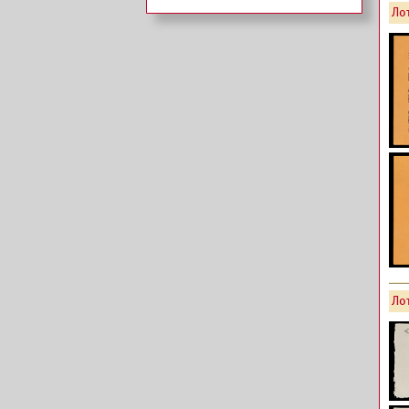
Лот
Лот