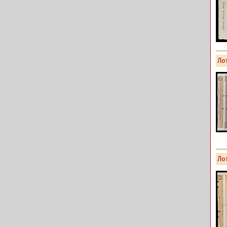
Лот
Лот