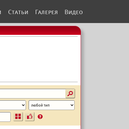
и
Статьи
Галерея
Видео
s
Ъ
?