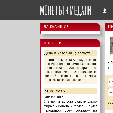
f
ближайшие
Ин
новости
День в истории: 9 августа
В этот день, в 1877 году, вышло
• 
Высочайшее Его Императорского
Величества Александра II
• С
постановление - "О переходе к
золотой монете в Великом
Княжестве Финляндском".
03.08.2026
ВНИМАНИЕ!
C 8 по 31 августа включительно
со
фирма «Монеты и Медали» будет
находиться всем составом на