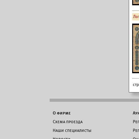
Лот
ст
О фирме
Ау
Схема проезда
Ре
Наши специалисты
Ре