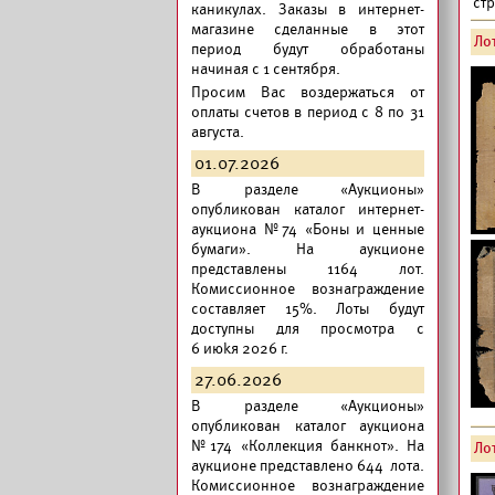
ст
каникулах. Заказы в интернет-
магазине сделанные в этот
Лот
период будут обработаны
начиная с 1 сентября.
Просим Вас воздержаться от
оплаты счетов в период с 8 по 31
августа.
01.07.2026
В разделе «Аукционы»
опубликован
каталог интернет-
аукциона №74 «Боны и ценные
бумаги».
На аукционе
представлены 1164 лот.
Комиссионное вознаграждение
составляет 15%. Лоты будут
доступны для просмотра с
6 июkя 2026 г.
27.06.2026
В разделе «Аукционы»
опубликован
каталог аукциона
№174 «Коллекция банкнот».
На
Лот
аукционе представлено 644 лота.
Комиссионное вознаграждение