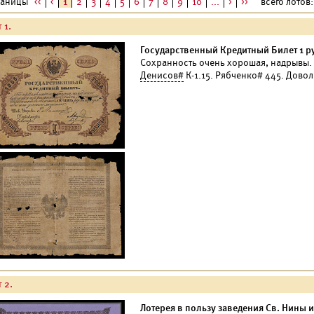
раницы
<<
<
1
2
3
4
5
6
7
8
9
10
...
>
>>
всего лотов: 
 1.
Государственный Кредитный Билет 1 ру
Сохранность очень хорошая, надрывы.
Денисов#
К-1.15. Рябченко# 445. Дово
 2.
Лотерея в пользу заведения Св. Нины 