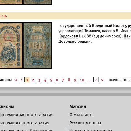
 10.
Государственный Кредитный Билет 5 ру
управляющий Тимашев, кассир В. Иван
Кардаков#
I.1.688 (2,5 дойчмарки).
Ден
Довольно редкий.
раницы
<<
<
1
2
3
4
5
6
7
8
9
10
...
>
>>
всего лотов: 
кционы
Магазин
гистрация заочного участия
О магазине
гистрация очного участия
Русские монеты