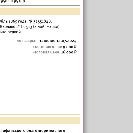
950 на 95 стр.
бль 1865 года,
№ 32351848.
Кардаков#
I.1.513 (4 дойчмарки).
льно редкий.
12:00:00 12.07.2024
9 000
16 000
и Тифлисского благотворительного