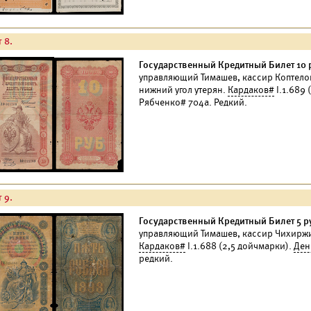
 8.
Государственный Кредитный Билет 10 р
управляющий Тимашев, кассир Коптело
нижний угол утерян.
Кардаков#
I.1.689 
Рябченко# 704а. Редкий.
 9.
Государственный Кредитный Билет 5 ру
управляющий Тимашев, кассир Чихиржи
Кардаков#
I.1.688 (2,5 дойчмарки).
Ден
редкий.