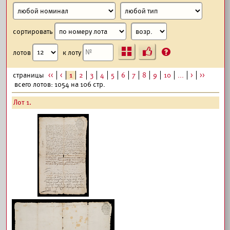
сортировать
Ъ
?
лотов
к лоту
страницы
<<
<
1
2
3
4
5
6
7
8
9
10
...
>
>>
всего лотов: 1054 на 106 стр.
Лот 1.