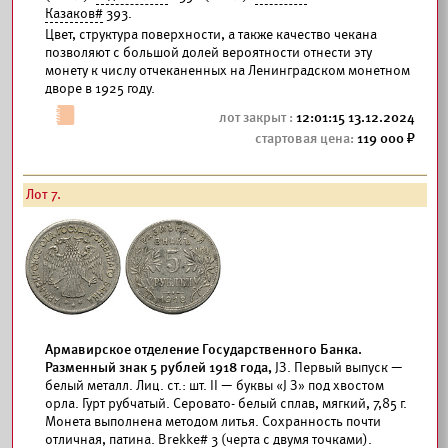
Казаков#
393.
Цвет, структура поверхности, а также качество чекана
позволяют с большой долей вероятности отнести эту
монету к числу отчеканенных на Ленинградском монетном
дворе в 1925 году.
12:01:15 13.12.2024
119 000
Лот 7.
Армавирское отделение Государственного Банка.
Разменный знак 5 рублей 1918 года,
JЗ. Первый выпуск —
белый металл. Лиц. ст.: шт. II — буквы «J З» под хвостом
орла. Гурт рубчатый. Серовато- белый сплав, мягкий, 7,85 г.
Монета выполнена методом литья. Сохранность почти
отличная, патина.
Brekke#
3 (черта с двумя точками).