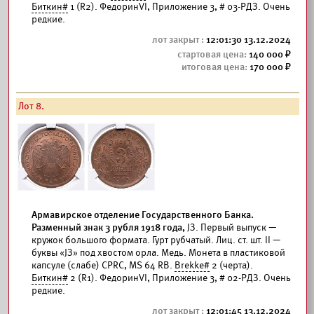
Биткин#
1 (R2). ФедоринVI, Приложение 3, # 03-РДЗ. Очень
редкие.
12:01:30 13.12.2024
140 000
170 000
Лот 8.
Армавирское отделение Государственного Банка.
Разменный знак 3 рубля 1918 года,
JЗ. Первый выпуск —
кружок большого формата. Гурт рубчатый. Лиц. ст. шт. II —
буквы «JЗ» под хвостом орла. Медь. Монета в пластиковой
капсуле (слабе) CPRC, MS 64 RB.
Brekke#
2 (черта).
Биткин#
2 (R1). ФедоринVI, Приложение 3, # 02-РДЗ. Очень
редкие.
12:01:45 13.12.2024