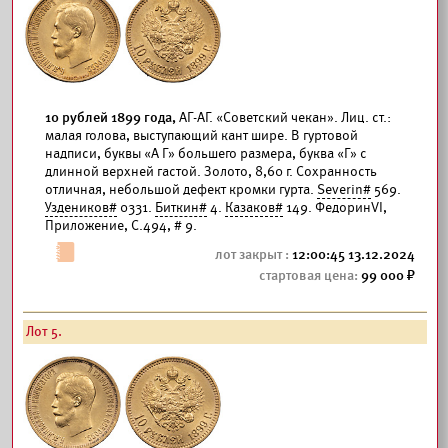
10 рублей 1899 года,
АГ-АГ. «Советский чекан». Лиц. ст.:
малая голова, выступающий кант шире. В гуртовой
надписи, буквы «А Г» большего размера, буква «Г» с
длинной верхней гастой. Золото, 8,60 г. Сохранность
отличная, небольшой дефект кромки гурта.
Severin#
569.
Уздеников#
0331.
Биткин#
4.
Казаков#
149. ФедоринVI,
Приложение, С.494, # 9.
12:00:45 13.12.2024
99 000
Лот 5.