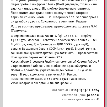
875-й пробы с шифром г. Биль (Biel) [медведь, стоящий на
задних лапах, влево, B], клеймо фирмы-изготовителя.
Дополнительная гравировка на внутренней стороне
верхней крышки: «Тов. Н.М. Швернику / от Чусоснабарма /
25 декабря 1920 г.». Сохранность отличная. Редкие.
Лот из состава предметов, принадлежавших семье Н.М.
Шверника.
Шверник Николай Михайлович
(7(19).5.1888, С.-Петербург —
24.12.1970, Москва) — советский политический деятель. Член
ВЦИК (1927–1938) и Президиума ЦИК СССР (1935–1938),
депутат Верховного Совета СССР (1937–1966). В 1946–1953 гг.
занимал высшую государственную должность — Председателя
Президиума Верховного Совета СССР.
Чусоснабарм
(чрезвычайный уполномоченный Совета Рабочей
и Крестьянской Обороны по снабжению Красной Армии и
Флота) — должность, учрежденная декретом ВЦИК 9 июля
1919 г. В 1920 г. должность занимал А.И. Рыков.
Постановлением ВЦИК от 16 августа 1921 г. должность
чусоснабарма и его органы ликвидированы.
12:05:15 13.12.2024
50 000
160 000