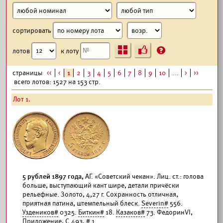
сортировать
Ъ
?
лотов
к лоту
страницы
<<
<
1
2
3
4
5
6
7
8
9
10
...
>
>>
всего лотов: 1527 на 153 стр.
Лот 1.
5 рублей 1897 года,
АГ. «Советский чекан». Лиц. ст.: голова
больше, выступающий кант шире, детали причёски
рельефные. Золото, 4,27 г. Сохранность отличная,
приятная патина, штемпельный блеск.
Severin#
556.
Уздеников#
0325.
Биткин#
18.
Казаков#
73. ФедоринVI,
Приложение, С.493, # 1.