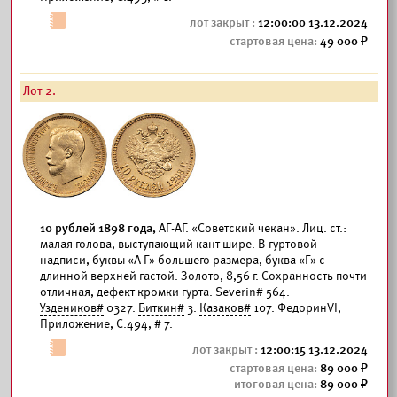
12:00:00 13.12.2024
49 000
Лот 2.
10 рублей 1898 года,
АГ-АГ. «Советский чекан». Лиц. ст.:
малая голова, выступающий кант шире. В гуртовой
надписи, буквы «А Г» большего размера, буква «Г» с
длинной верхней гастой. Золото, 8,56 г. Сохранность почти
отличная, дефект кромки гурта.
Severin#
564.
Уздеников#
0327.
Биткин#
3.
Казаков#
107. ФедоринVI,
Приложение, С.494, # 7.
12:00:15 13.12.2024
89 000
89 000