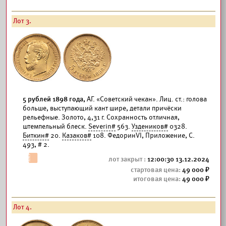
Лот 3.
5 рублей 1898 года,
АГ. «Советский чекан». Лиц. ст.: голова
больше, выступающий кант шире, детали причёски
рельефные. Золото, 4,31 г. Сохранность отличная,
штемпельный блеск.
Severin#
563.
Уздеников#
0328.
Биткин#
20.
Казаков#
108. ФедоринVI, Приложение, С.
493, # 2.
12:00:30 13.12.2024
49 000
49 000
Лот 4.