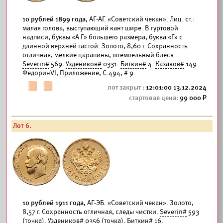
10 рублей 1899 года,
АГ-АГ. «Советский чекан». Лиц. ст.:
малая голова, выступающий кант шире. В гуртовой
надписи, буквы «А Г» большего размера, буква «Г» с
длинной верхней гастой. Золото, 8,60 г. Сохранность
отличная, мелкие царапины, штемпельный блеск.
Severin#
569.
Уздеников#
0331.
Биткин#
4.
Казаков#
149.
ФедоринVI, Приложение, С.494, # 9.
12:01:00 13.12.2024
99 000
Лот 6.
10 рублей 1911 года,
АГ-ЭБ. «Советский чекан». Золото,
8,57 г. Сохранность отличная, следы чистки.
Severin#
593
(точка).
Уздеников#
0356 (точка).
Биткин#
16.