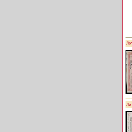
Лот
Лот