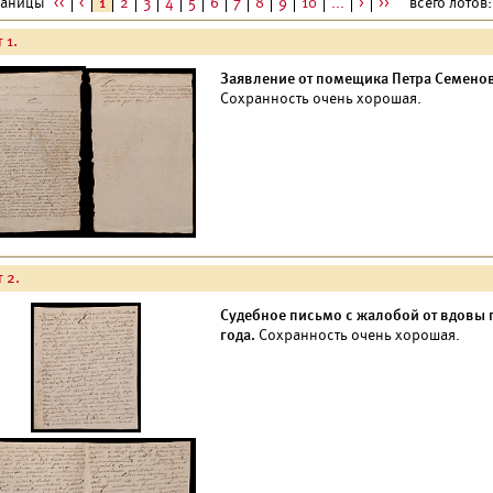
раницы
<<
<
1
2
3
4
5
6
7
8
9
10
...
>
>>
всего лотов: 
 1.
Заявление от помещика Петра Семенов
Сохранность очень хорошая.
 2.
Судебное письмо с жалобой от вдовы
года.
Сохранность очень хорошая.