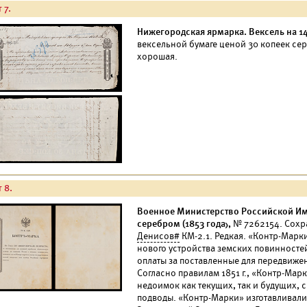
 7.
Нижегородская ярмарка. Вексель на 14
вексельной бумаге ценой 30 копеек сер
хорошая.
 8.
Военное Министерство Российской Им
серебром (1853 года),
№ 7262154. Сохр
Денисов#
КМ-2.1. Редкая. «Контр-Марк
нового устройства земских повинностей
оплаты за поставленные для передвиже
Согласно правилам 1851 г., «Контр-Марк
недоимок как текущих, так и будущих, с
подводы. «Контр-Марки» изготавливал