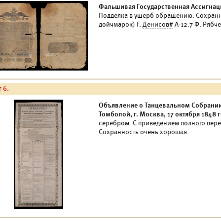
Фальшивая Государственная Ассигнаци
Подделка в ущерб обращению. Сохран
дойчмарок) F.
Денисов#
А-12.7 Ф. Рябче
 6.
Объявление о Танцевальном Собрании
Томболой, г. Москва, 17 октября 1848 г
серебром. С приведением полного пер
Сохранность очень хорошая.