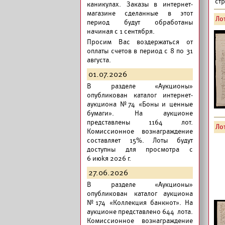
ст
каникулах. Заказы в интернет-
магазине сделанные в этот
Лот
период будут обработаны
начиная с 1 сентября.
Просим Вас воздержаться от
оплаты счетов в период с 8 по 31
августа.
01.07.2026
В разделе «Аукционы»
опубликован
каталог интернет-
аукциона №74 «Боны и ценные
бумаги».
На аукционе
представлены 1164 лот.
Лот
Комиссионное вознаграждение
составляет 15%. Лоты будут
доступны для просмотра с
6 июkя 2026 г.
27.06.2026
В разделе «Аукционы»
опубликован
каталог аукциона
№174 «Коллекция банкнот».
На
аукционе представлено 644 лота.
Комиссионное вознаграждение