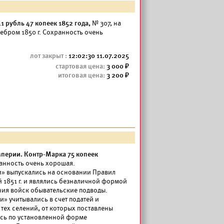
1 рубль 47 копеек 1852 года,
№ 307, на
ебром 1850 г. Сохранность очень
12:02:30 11.07.2025
3 000
3 200
перии. Контр-Марка 75 копеек
анность очень хорошая.
и» выпускались на основании Правил
 1851 г. и являлись безналичной формой
ния войск обывательские подводы.
и» учитывались в счет податей и
 тех селений, от которых поставлены
ись по установленной форме