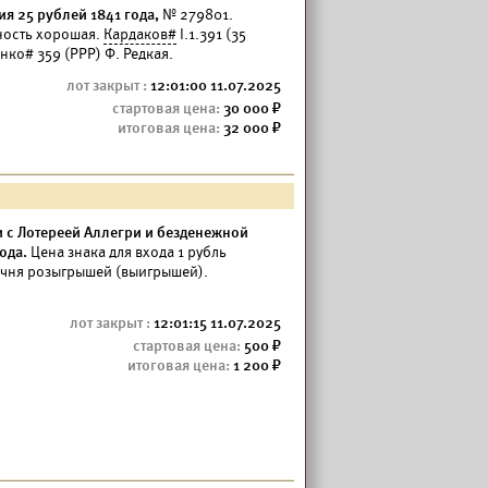
я 25 рублей 1841 года,
№ 279801.
ность хорошая.
Кардаков#
I.1.391 (35
нко# 359 (РРР) Ф. Редкая.
12:01:00 11.07.2025
30 000
32 000
 с Лотереей Аллегри и безденежной
ода.
Цена знака для входа 1 рубль
ечня розыгрышей (выигрышей).
12:01:15 11.07.2025
500
1 200