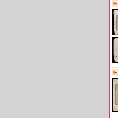
Лот
Лот