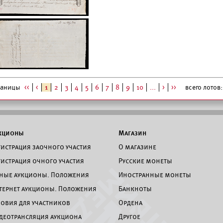
раницы
<<
<
1
2
3
4
5
6
7
8
9
10
...
>
>>
всего лотов: 
кционы
Магазин
гистрация заочного участия
О магазине
гистрация очного участия
Русские монеты
ные аукционы. Положения
Иностранные монеты
тернет аукционы. Положения
Банкноты
ловия для участников
Ордена
деотрансляция аукциона
Другое