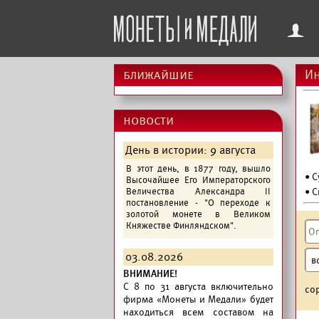
f
ближайшие
Ин
новости
День в истории: 9 августа
В этот день, в 1877 году, вышло
• 
Высочайшее Его Императорского
Величества Александра II
• С
постановление - "О переходе к
золотой монете в Великом
Княжестве Финляндском".
03.08.2026
ВНИМАНИЕ!
C 8 по 31 августа включительно
со
фирма «Монеты и Медали» будет
находиться всем составом на