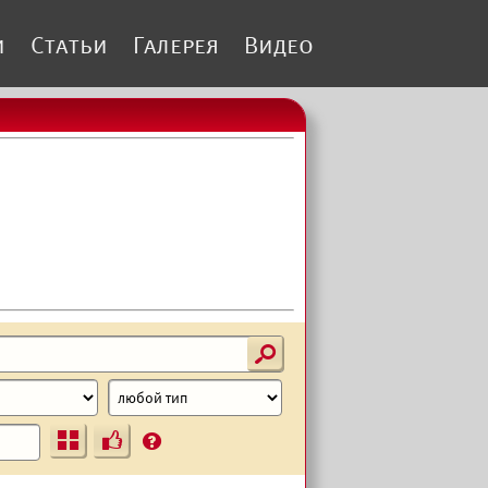
и
Статьи
Галерея
Видео
s
Ъ
?