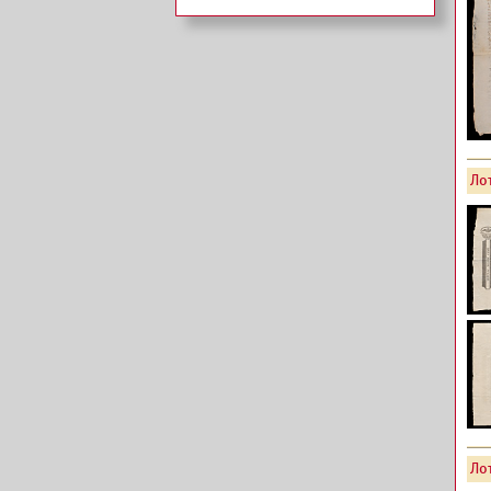
Лот
Лот