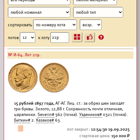
сортировать
Ъ
?
лотов
к лоту
№ И-64. Лот 219.
15 рублей 1897 года,
АГ-АГ. Лиц. ст.: за обрез шеи заходят
три буквы. Золото, 12,88 г. Сохранность почти отличная,
царапинки.
Severin#
562 (точка).
Уздеников#
0321 (точка).
Биткин#
2.
Казаков#
63.
12:54:30 19.09.2025
150 000