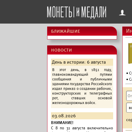
f
ближайшие
Ин
новости
День в истории: 6 августа
В этот день, в 1851 году,
• 
главнокомандующий путями
сообщения и публичными
• С
зданиями государства Российского
издал приказ о создании рабочих,
конструкторских и телеграфных
рот, ставших основой
железнодорожных войск.
03.08.2026
со
ВНИМАНИЕ!
C 8 по 31 августа включительно