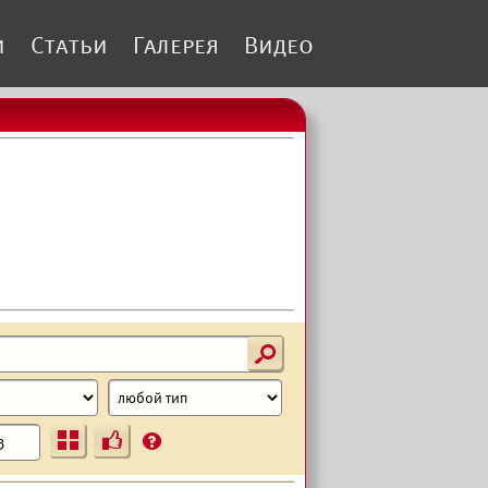
и
Статьи
Галерея
Видео
s
Ъ
?