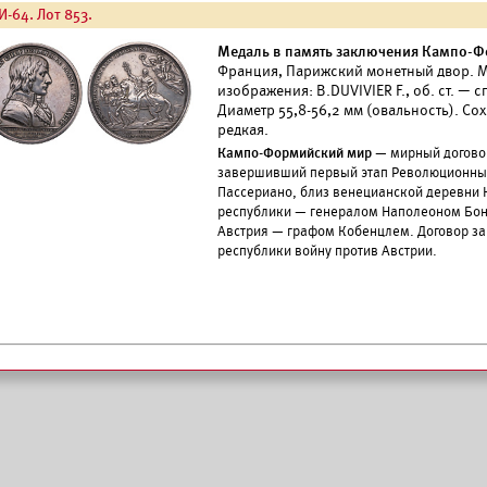
И-64. Лот 853.
Медаль в память заключения Кампо-Фо
Франция, Парижский монетный двор. Ме
изображения: B.DUVIVIER F., об. ст. — с
Диаметр 55,8-56,2 мм (овальность). Со
редкая.
Кампо-Формийский мир
— мирный догово
завершивший первый этап Революционных 
Пассериано, близ венецианской деревни
республики — генералом Наполеоном Бона
Австрия — графом Кобенцлем. Договор з
республики войну против Австрии.