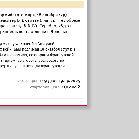
рмийского мира, 18 октября 1797 г.
дальер Б. Дювивье (лиц. ст. — на обрезе
права внизу: B.DUV). Серебро; 78,30 г.
хранность почти отличная. Довольно
р между Францией и Австрией,
войн. Был подписан 18 октября 1797 г. в
 Кампоформидо, со стороны Французской
партом, со стороны эрцгерцогства
авершил успешную для Французской
15:33:00 19.09.2025
150 000