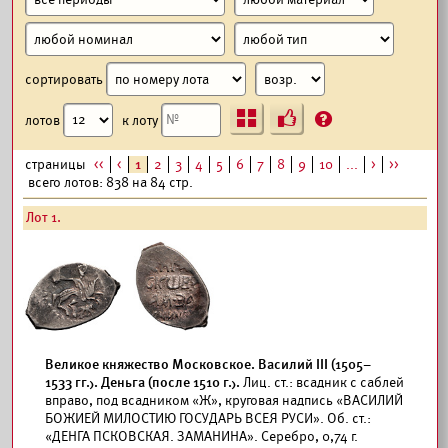
сортировать
Ъ
?
лотов
к лоту
страницы
<<
<
1
2
3
4
5
6
7
8
9
10
...
>
>>
всего лотов: 838 на 84 стр.
Лот 1.
Великое княжество Московское. Василий III (1505–
1533 гг.). Деньга (после 1510 г.).
Лиц. ст.: всадник с саблей
вправо, под всадником «Ж», круговая надпись «ВАСИЛИЙ
БОЖИЕЙ МИЛОСТИЮ ГОСУДАРЬ ВСЕЯ РУСИ». Об. ст.:
«ДЕНГА ПСКОВСКАЯ. ЗАМАНИНА». Серебро, 0,74 г.