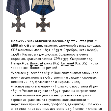
Польский знак отличия за военные достоинства (Virtuti
Militari) 5-й степени,
на ленте, сложенной в виде колодки.
СПб монетный двор, 1831–1835 гг. Серебро, шелк (муар),
11,98 г. Размеры 33,9×29,3 мм. Сохранность очень
хорошая, красивая патина.
СРМ#
374.
Смирнов#
463.
Петерс# 95.
Дьяков#
499.1 (R2).
Биткин#
824 (R1). Тираж
100000 экз. Довольно редкий.
Учрежден 31 декабря 1831 г. Польским знаком отличия за
военные достоинства 5-й степени награждали строевых
нижних чинов, фельдшеров и цирюльников,
участвовавших в усмирении Польского восстания 1830–
1831 гг. Указом от 25 июля 1834 г. право на награждение
знаком отличия получили и нестроевые чины армии
(кроме исправлявших служительские должности —
церковных причетников, профосов, денщиков). Польский
знак отличия за военные достоинства 5-й степени считался