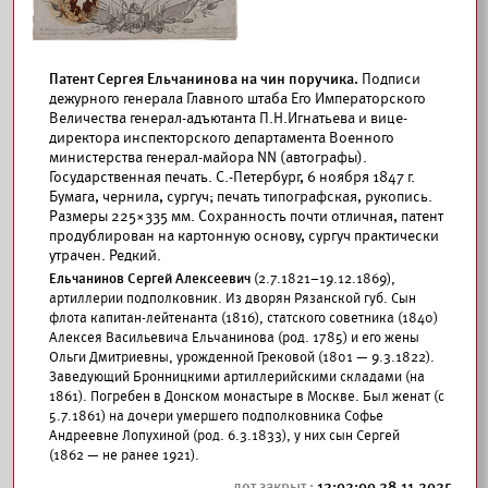
Патент Сергея Ельчанинова на чин поручика.
Подписи
дежурного генерала Главного штаба Его Императорского
Величества генерал-адъютанта П.Н.Игнатьева и вице-
директора инспекторского департамента Военного
министерства генерал-майора NN (автографы).
Государственная печать. С.-Петербург, 6 ноября 1847 г.
Бумага, чернила, сургуч; печать типографская, рукопись.
Размеры 225×335 мм. Сохранность почти отличная, патент
продублирован на картонную основу, сургуч практически
утрачен. Редкий.
Ельчанинов Сергей Алексеевич
(2.7.1821–19.12.1869),
артиллерии подполковник. Из дворян Рязанской губ. Сын
флота капитан-лейтенанта (1816), статского советника (1840)
Алексея Васильевича Ельчанинова (род. 1785) и его жены
Ольги Дмитриевны, урожденной Грековой (1801 — 9.3.1822).
Заведующий Бронницкими артиллерийскими складами (на
1861). Погребен в Донском монастыре в Москве. Был женат (с
5.7.1861) на дочери умершего подполковника Софье
Андреевне Лопухиной (род. 6.3.1833), у них сын Сергей
(1862 — не ранее 1921).
12:02:00 28.11.2025