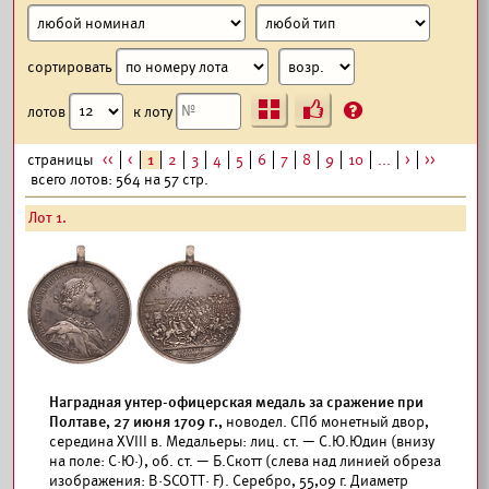
сортировать
Ъ
?
лотов
к лоту
страницы
<<
<
1
2
3
4
5
6
7
8
9
10
...
>
>>
всего лотов: 564 на 57 стр.
Лот 1.
Наградная унтер-офицерская медаль за сражение при
Полтаве, 27 июня 1709 г.,
новодел. СПб монетный двор,
середина XVIII в. Медальеры: лиц. ст. — С.Ю.Юдин (внизу
на поле: С·Ю·), об. ст. — Б.Скотт (слева над линией обреза
изображения: B·SCOTT· F). Серебро, 55,09 г. Диаметр