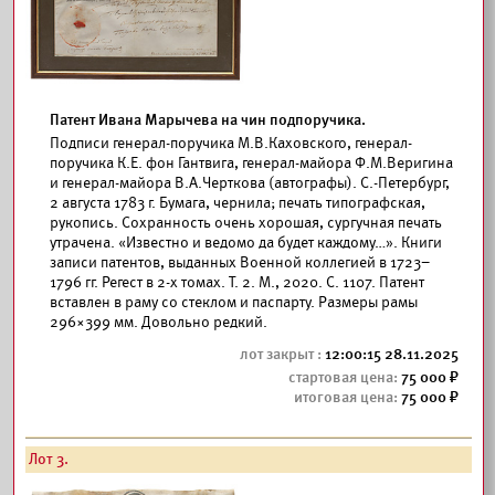
Патент Ивана Марычева на чин подпоручика.
Подписи генерал-поручика М.В.Каховского, генерал-
поручика К.Е. фон Гантвига, генерал-майора Ф.М.Веригина
и генерал-майора В.А.Черткова (автографы). С.-Петербург,
2 августа 1783 г. Бумага, чернила; печать типографская,
рукопись. Сохранность очень хорошая, сургучная печать
утрачена. «Известно и ведомо да будет каждому…». Книги
записи патентов, выданных Военной коллегией в 1723–
1796 гг. Регест в 2-х томах. Т. 2. М., 2020. С. 1107. Патент
вставлен в раму со стеклом и паспарту. Размеры рамы
296×399 мм. Довольно редкий.
12:00:15 28.11.2025
75 000
75 000
Лот 3.