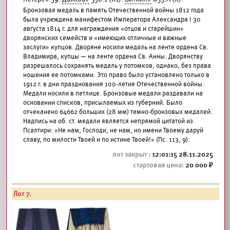
Бронзовая медаль в память Отечественной войны 1812 года
была учреждена манифестом Императора Александра I 30
августа 1814 г. для награждения «отцов и старейшин»
дворянских семейств и «имеющих отличные и важные
заслуги» купцов. Дворяне носили медаль на ленте ордена Св.
Владимира, купцы — на ленте ордена Св. Анны. Дворянству
разрешалось сохранять медаль у потомков, однако, без права
ношения ее потомками. Это право было установлено только в
1912 г. в дни празднования 100-летия Отечественной войны.
Медали носили в петлице. Бронзовые медали раздавали на
основании списков, присылаемых из губерний. Было
отчеканено 64662 больших (28 мм) темно-бронзовых медалей.
Надпись на об. ст. медали является непрямой цитатой из
Псалтири: «Не нам, Господи, не нам, но имени Твоему даруй
славу, по милости Твоей и по истине Твоей!» (Пс. 113, 9).
12:01:15 28.11.2025
20 000
Лот 7.