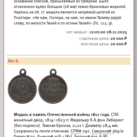
основании списков, присылаемых из губерний. Было
отчеканено 64662 больших (28 мм) темно-бронзовых медалей.
Надпись на об. ст. медали является непрямой цитатой из
Псалтири: «Не нам, Господи, не нам, но имени Твоему даруй
славу, по милости Твоей и по истине Твоей!» (Пс. 113, 9).
12:01:00 28.11.2025
20 000
20 000
Лот 6.
Медаль в память Отечественной войны 1812 года.
СПб
монетный двор, 1814–1823 гг. Медальер К.А.фон Леберехт
(без подписи). Темная бронза, 11,01 г. Диаметр 28,4 мм.
Сохранность почти отличная.
СРМ#
292.
Смирнов#
369/а.
Петерс# 59.
Дьяков#
358.1 (R1).
Биткин#
635.А (R).