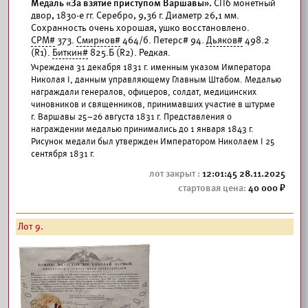
Медаль «За взятие приступом Варшавы».
СПб монетный
двор, 1830-е гг. Серебро, 9,36 г. Диаметр 26,1 мм.
Сохранность очень хорошая, ушко восстановлено.
СРМ#
373.
Смирнов#
464/б. Петерс# 94.
Дьяков#
498.2
(R1).
Биткин#
825.Б (R2). Редкая.
Учреждена 31 декабря 1831 г. именным указом Императора
Николая I, данным управляющему Главным Штабом. Медалью
награждали генералов, офицеров, солдат, медицинских
чиновников и священников, принимавших участие в штурме
г. Варшавы 25–26 августа 1831 г. Представления о
награждении медалью принимались до 1 января 1843 г.
Рисунок медали был утвержден Императором Николаем I 25
сентября 1831 г.
12:01:45 28.11.2025
40 000
Лот 9.