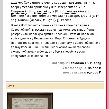
47,4 мм. Сохранность очень хорошая, красивая патина,
вверху медали припаяно ушко.
Иверсен#
XXIV.1.а.
Смирнов#
182.
Дьяков#
27.2 (R1).
Соколов#
060.а.2.К.
Великие Русские победы в медали и гравюре, 1709. # 301–
305. Биткин (медали)# К170 (R3). Редкая.
В ходе Полтавского сражения 27 июня 1709 г. во время
Северной войны русская армия под командованием Петра I
разгромила шведскую армию Карла XII. Остатки шведских
войск сдались у Переволочны, Карл XII бежал в Турцию.
Полтавское сражение привело к перелому в Северной войне в
пользу России. Швеция лишилась основной части своей
сухопутной армии и больше не была способна вести
наступательные операции.
12:00:00 28.11.2025
80 000
150 000
Лот 2.