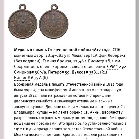
Медаль в память Отечественной войны 1812 года.
СПб
монетный двор, 1814–1823 гг. Медальер К.А.фон Леберехт
(без подписи). Темная бронза, 12,46 г. Диаметр 28,5 мм.
Сохранность очень хорошая, следы окисления.
СРМ#
292.
Смирнов#
369/а. Петерс# 59.
Дьяков#
358.1 (R1).
Биткин#
635.А (R).
Бронзовая медаль в память Отечественной войны 1812 года
была учреждена манифестом Императора Александра I 30
августа 1814 г. для награждения «отцов и старейшин»
дворянских семейств и «имеющих отличные и важные
заслуги» купцов. Дворяне носили медаль на ленте ордена Св.
Владимира, купцы — на ленте ордена Св. Анны. Дворянству
разрешалось сохранять медаль у потомков, однако, без права
ношения ее потомками. Это право было установлено только в
1912 г. в дни празднования 100-летия Отечественной войны.
Медали носили в петлице. Бронзовые медали раздавали на