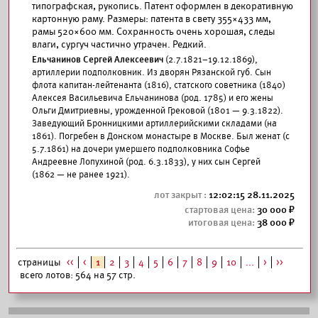
типографская, рукопись. Патент оформлен в декоративную
картонную раму. Размеры: патента в свету 355×433 мм,
рамы 520×600 мм. Сохранность очень хорошая, следы
влаги, сургуч частично утрачен. Редкий.
Ельчанинов Сергей Алексеевич
(2.7.1821–19.12.1869),
артиллерии подполковник. Из дворян Рязанской губ. Сын
флота капитан-лейтенанта (1816), статского советника (1840)
Алексея Васильевича Ельчанинова (род. 1785) и его жены
Ольги Дмитриевны, урожденной Грековой (1801 — 9.3.1822).
Заведующий Бронницкими артиллерийскими складами (на
1861). Погребен в Донском монастыре в Москве. Был женат (с
5.7.1861) на дочери умершего подполковника Софье
Андреевне Лопухиной (род. 6.3.1833), у них сын Сергей
(1862 — не ранее 1921).
12:02:15 28.11.2025
30 000
38 000
страницы
<<
<
1
2
3
4
5
6
7
8
9
10
...
>
>>
всего лотов: 564 на 57 стр.