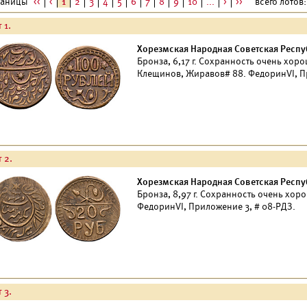
раницы
<<
<
1
2
3
4
5
6
7
8
9
10
...
>
>>
всего лотов: 
 1.
Хорезмская Народная Советская Республ
Бронза, 6,17 г. Сохранность очень хор
Клещинов, Жиравов# 88. ФедоринVI, Пр
 2.
Хорезмская Народная Советская Республ
Бронза, 8,97 г. Сохранность очень хор
ФедоринVI, Приложение 3, # 08-РДЗ.
 3.