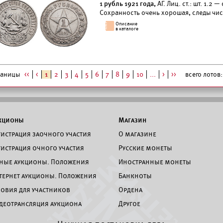
1 рубль 1921 года,
АГ. Лиц. ст.: шт. 1.2 
Сохранность очень хорошая, следы чис
раницы
<<
<
1
2
3
4
5
6
7
8
9
10
...
>
>>
всего лотов: 
кционы
Магазин
гистрация заочного участия
О магазине
гистрация очного участия
Русские монеты
ные аукционы. Положения
Иностранные монеты
тернет аукционы. Положения
Банкноты
ловия для участников
Ордена
деотрансляция аукциона
Другое