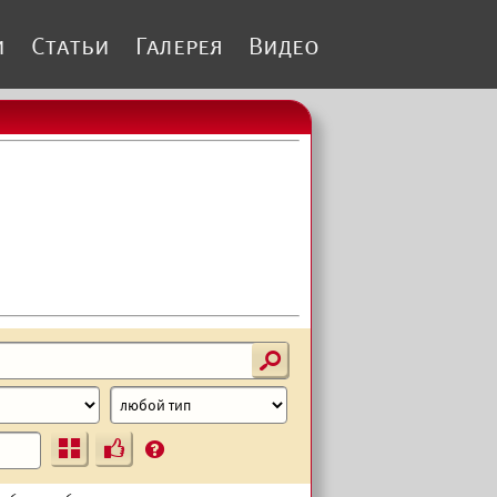
и
Статьи
Галерея
Видео
s
Ъ
?