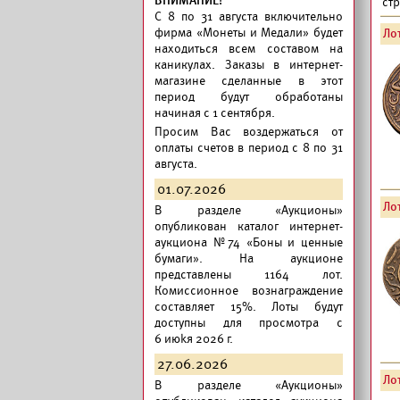
ВНИМАНИЕ!
ст
C 8 по 31 августа включительно
фирма «Монеты и Медали» будет
Лот
находиться всем составом на
каникулах. Заказы в интернет-
магазине сделанные в этот
период будут обработаны
начиная с 1 сентября.
Просим Вас воздержаться от
оплаты счетов в период с 8 по 31
августа.
01.07.2026
Лот
В разделе «Аукционы»
опубликован
каталог интернет-
аукциона №74 «Боны и ценные
бумаги».
На аукционе
представлены 1164 лот.
Комиссионное вознаграждение
составляет 15%. Лоты будут
доступны для просмотра с
6 июkя 2026 г.
27.06.2026
Лот
В разделе «Аукционы»