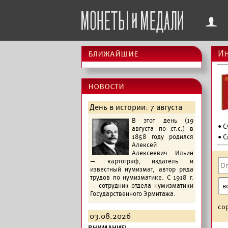
f
ближайшие
Ин
новости
День в истории: 7 августа
В этот день (19
• 
августа по ст.с.) в
1858 году родился
• С
Алексей
Алексеевич Ильин
— картограф, издатель и
известный нумизмат, автор ряда
трудов по нумизматике. С 1918 г.
— сотрудник отдела нумизматики
Государственного Эрмитажа.
со
03.08.2026