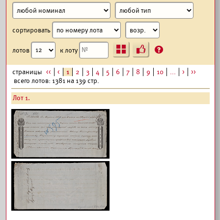
сортировать
Ъ
?
лотов
к лоту
страницы
<<
<
1
2
3
4
5
6
7
8
9
10
...
>
>>
всего лотов: 1381 на 139 стр.
Лот 1.