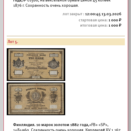
года,
№ 01566, на вексельной бумаге ценой 45 копеек
1876 г. Сохранность очень хорошая.
12:00:45 13.03.2026
1 000
1 000
Лот 5.
Финляндия. 10 марок золотом 1882 года,
«FB» «SP»,
1484960. Сохранность очень хорошая.
Кардаков#
XV.1.167