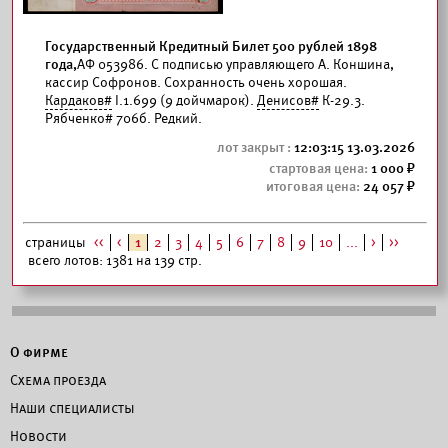
Государственный Кредитный Билет 500 рублей 1898
года,
АФ 053986. С подписью управляющего А. Коншина,
кассир Софронов. Сохранность очень хорошая.
Кардаков#
I.1.699 (9 дойчмарок).
Денисов#
К-29.3.
Рябченко# 706б. Редкий.
12:03:15 13.03.2026
1 000
24 057
страницы
<<
<
1
2
3
4
5
6
7
8
9
10
...
>
>>
всего лотов: 1381 на 139 стр.
О фирме
Схема проезда
Наши специалисты
Новости