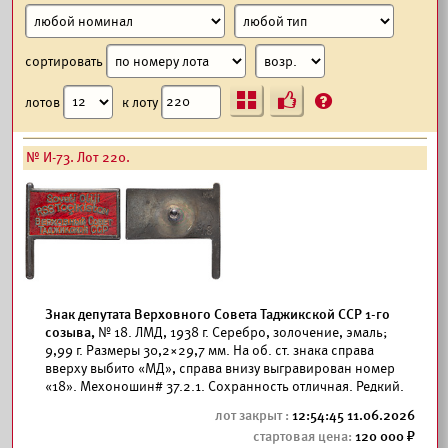
сортировать
Ъ
?
лотов
к лоту
№ И-73. Лот 220.
Знак депутата Верховного Совета Таджикской ССР 1-го
созыва,
№ 18. ЛМД, 1938 г. Серебро, золочение, эмаль;
9,99 г. Размеры 30,2×29,7 мм. На об. ст. знака справа
вверху выбито «МД», справа внизу выгравирован номер
«18». Мехоношин# 37.2.1. Сохранность отличная. Редкий.
12:54:45 11.06.2026
120 000