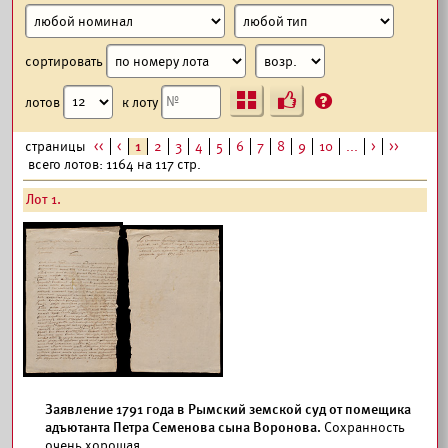
сортировать
Ъ
?
лотов
к лоту
страницы
<<
<
1
2
3
4
5
6
7
8
9
10
...
>
>>
всего лотов: 1164 на 117 стр.
Лот 1.
Заявление 1791 года в Рымский земской суд от помещика
адъютанта Петра Семенова сына Воронова.
Сохранность
очень хорошая.