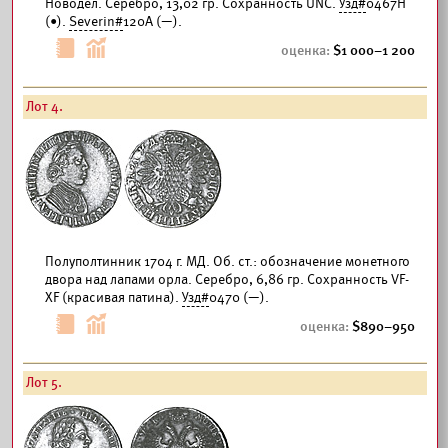
Новодел. Серебро, 13,02 гр. Сохранность UNC.
Узд#
0467Н
(•).
Severin#
120A (—).
1 000–1 200
Лот 4.
Полуполтинник 1704 г. МД. Об. ст.: обозначение монетного
двора над лапами орла. Серебро, 6,86 гр. Сохранность VF-
XF (красивая патина).
Узд#
0470 (—).
890–950
Лот 5.