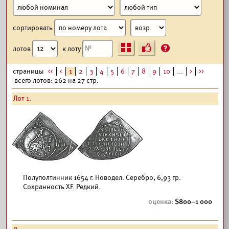
сортировать
Ъ
?
лотов
к лоту
страницы
<<
<
1
2
3
4
5
6
7
8
9
10
...
>
>>
всего лотов: 262 на 27 стр.
Лот 1.
Полуполтинник 1654 г. Новодел. Серебро, 6,93 гр.
Сохранность XF. Редкий.
800–1 000