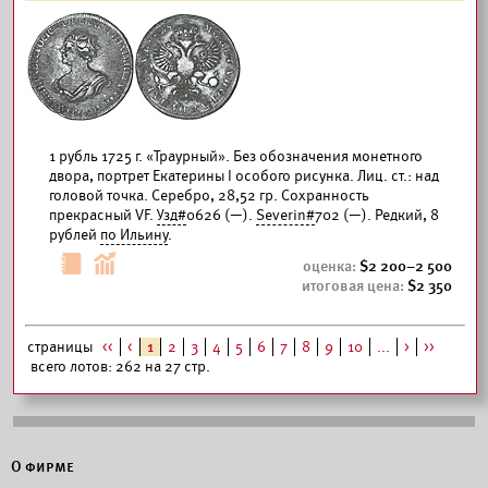
1 рубль 1725 г. «Траурный». Без обозначения монетного
двора, портрет Екатерины I особого рисунка. Лиц. ст.: над
головой точка. Серебро, 28,52 гр. Сохранность
прекрасный VF.
Узд#
0626 (—).
Severin#
702 (—). Редкий, 8
рублей
по Ильину
.
2 200–2 500
2 350
страницы
<<
<
1
2
3
4
5
6
7
8
9
10
...
>
>>
всего лотов: 262 на 27 стр.
О фирме