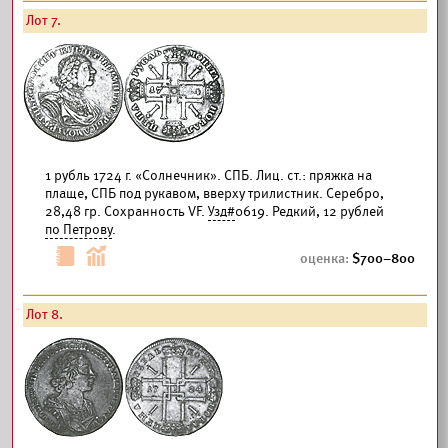
Лот 7.
1 рубль 1724 г. «Солнечник». СПБ. Лиц. ст.: пряжка на
плаще, СПБ под рукавом, вверху трилистник. Серебро,
28,48 гр. Сохранность VF.
Узд#
0619. Редкий, 12 рублей
по Петрову
.
700–800
Лот 8.