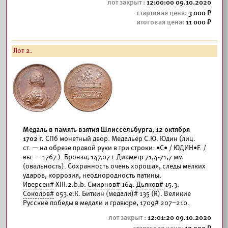
12:00:00 09.10.2020
3 000
11 000
Лот 2.
Медаль в память взятия Шлиссельбурга, 12 октября
1702 г.
СПб монетный двор. Медальер С.Ю. Юдин (лиц.
ст. — на обрезе правой руки в три строки: •С• / ЮДИН•F. /
вы. — 1767.). Бронза; 147,07 г. Диаметр 71,4-71,7 мм
(овальность). Сохранность очень хорошая, следы мелких
ударов, коррозия, неоднородность патины.
Иверсен#
XIII.2.b.b.
Смирнов#
164.
Дьяков#
15.3.
Соколов#
053.е.К. Биткин (медали)# 135 (R). Великие
Русские победы в медали и гравюре, 1709# 207–210.
12:01:20 09.10.2020