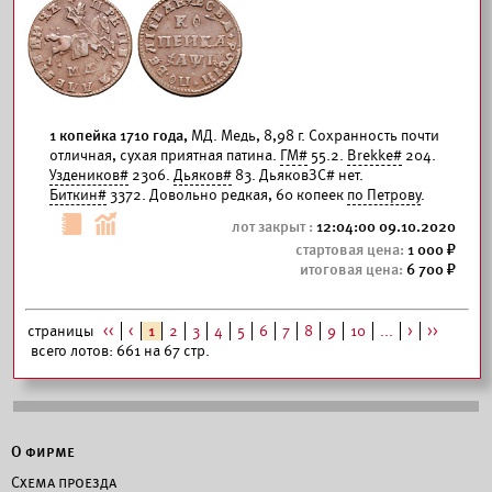
1 копейка 1710 года,
МД. Медь, 8,98 г. Сохранность почти
отличная, сухая приятная патина.
ГМ#
55.2.
Brekke#
204.
Уздеников#
2306.
Дьяков#
83. ДьяковЗС# нет.
Биткин#
3372. Довольно редкая, 60 копеек
по Петрову
.
12:04:00 09.10.2020
1 000
6 700
страницы
<<
<
1
2
3
4
5
6
7
8
9
10
...
>
>>
всего лотов: 661 на 67 стр.
О фирме
Схема проезда