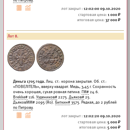
по Петрову
.
12:02:00 09.10.2020
1 000
37 000
Лот 8.
Деньга 1705 года.
Лиц. ст.: корона закрытая. Об. ст.:
«ПОВЕЛIТЕЛЬ», вверху квадрат. Медь, 3,45 г. Сохранность
очень хорошая, сухая ровная патина.
ГМ#
24.6.
Brekke#
116.
Уздеников#
2275.
Дьяков#
25.
ДьяковММ# 2095 (R0).
Биткин#
3575. Редкая, до 2 рублей
по Петрову
.
12:02:20 09.10.2020
5 000
5 000