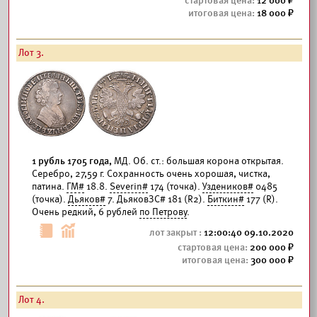
12 000
18 000
Лот 3.
1 рубль 1705 года,
МД. Об. ст.: большая корона открытая.
Серебро, 27,59 г. Сохранность очень хорошая, чистка,
патина.
ГМ#
18.8.
Severin#
174 (точка).
Уздеников#
0485
(точка).
Дьяков#
7. ДьяковЗС# 181 (R2).
Биткин#
177 (R).
Очень редкий, 6 рублей
по Петрову
.
12:00:40 09.10.2020
200 000
300 000
Лот 4.