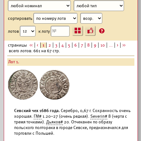
сортировать
Ъ
?
лотов
к лоту
страницы
<<
<
1
2
3
4
5
6
7
8
9
10
...
>
>>
всего лотов: 661 на 67 стр.
Лот 1.
Севский чех 1686 года.
Серебро, 0,67 г. Сохранность очень
хорошая.
ГМ#
1.20–27 (очень редкая).
Severin#
8 (черта с
тремя точками).
Дьяков#
20. Отчеканен по образу
польского полторака в городе Севске, предназначался для
торговли с Польшей.