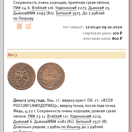
Сохранность очень хорошая, приятная сухая патина.
ГМ#
24.6.
Brekke#
116.
Уздеников#
2275.
Дьяков#
25.
ДьяковММ# 2095 (R0).
Биткин#
3575. До 2 рублей
по Петрову
.
12:01:40 09.10.2020
100
800
Лот 7.
Деньга 1705 года.
Лиц. ст.: вверху крест. Об. ст.: «ВСЕЯ
РОССИИ САМОДЕРЖЕЦ», вверху точка, после года точка.
Медь, 4,22 г. Сохранность очень хорошая, ровная сухая
патина.
ГМ#
23.11.
Brekke#
111.
Уздеников#
2274.
Дьяков#
6. ДьяковММ# 2081 (R1).
Биткин#
2577 (R).
Довольно редкая, 1 рубль
по Ильину
, до 2 рублей