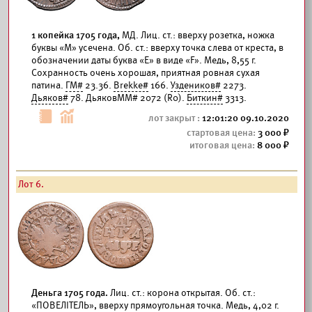
1 копейка 1705 года,
МД. Лиц. ст.: вверху розетка, ножка
буквы «М» усечена. Об. ст.: вверху точка слева от креста, в
обозначении даты буква «Е» в виде «F». Медь, 8,55 г.
Сохранность очень хорошая, приятная ровная сухая
патина.
ГМ#
23.36.
Brekke#
166.
Уздеников#
2273.
Дьяков#
78. ДьяковММ# 2072 (R0).
Биткин#
3313.
12:01:20 09.10.2020
3 000
8 000
Лот 6.
Деньга 1705 года.
Лиц. ст.: корона открытая. Об. ст.:
«ПОВЕЛIТЕЛЬ», вверху прямоугольная точка. Медь, 4,02 г.