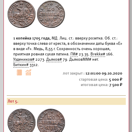
1 копейка 1705 года,
МД. Лиц. ст.: вверху розетка. Об. ст.:
вверху точка слева от креста, в обозначении даты буква «Е»
в виде «F». Медь, 8,55 г. Сохранность очень хорошая,
приятная ровная сухая патина.
ГМ#
23.35.
Brekke#
166.
Уздеников#
2273.
Дьяков#
79. ДьяковММ# нет.
Биткин#
3312.
12:01:00 09.10.2020
5 000
7 500
Лот 5.