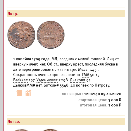
Лот 9.
1 копейка 1709 года,
МД, всадник с малой головой. Лиц.ст.:
вверху ничего нет. Об.ст.: вверху крест, последняя буква в
дате перегравирована с «7» на «9». Медь, 7,45 г.
Сохранность очень хорошая, патина.
ГМ#
50.15.
Brekke#
197.
Уздеников#
2298.
Дьяков#
95.
ДьяковММ# нет.
Биткин#
3348. 40 копеек
по Петрову
.
12:02:40 09.10.2020
3 000
3 000
Лот 10.