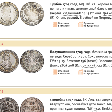
1 рубль 1705 года,
МД. Об. ст.: корона з
почти отличная, штемпельный блеск, н
(черта).
Уздеников#
0485 (точка).
Дьяк
(R). Очень редкий, 8 рублей
по Петрову
.
 4.
Полуполтинник 1705 года,
без знака гра
легенду. Серебро, 7,20 г. Сохранность п
ГМ#
19.15.
Severin#
156 (точка).
Уздени
ДьяковЗС# 208 (R1).
Биткин#
722 (R1). 
 5.
1 копейка 1707 года,
БК. Лиц. ст.: вверх
вверху точка, после букв даты точка. Ме
приятная сухая патина.
ГМ#
33.2.
Brekk