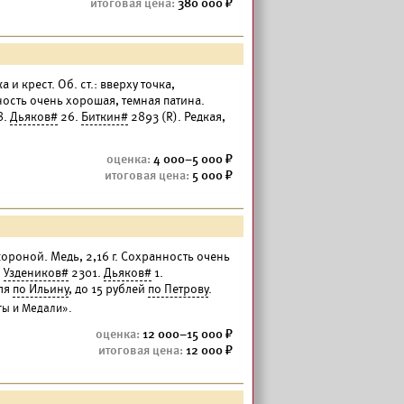
380 000
а и крест. Об. ст.: вверху точка,
ость очень хорошая, темная патина.
8.
Дьяков#
26.
Биткин#
2893 (R). Редкая,
4 000–5 000
5 000
 короной. Медь, 2,16 г. Сохранность очень
.
Уздеников#
2301.
Дьяков#
1.
бля
по Ильину
, до 15 рублей
по Петрову
.
ты и Медали».
12 000–15 000
12 000