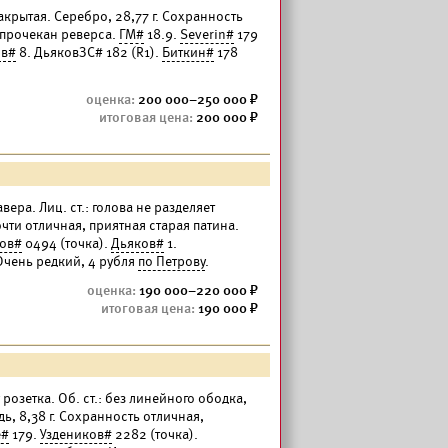
акрытая. Серебро, 28,77 г. Сохранность
епрочекан реверса.
ГМ#
18.9.
Severin#
179
ов#
8. ДьяковЗС# 182 (R1).
Биткин#
178
200 000–250 000
200 000
вера. Лиц. ст.: голова не разделяет
очти отличная, приятная старая патина.
ков#
0494 (точка).
Дьяков#
1.
Очень редкий, 4 рубля
по Петрову
.
190 000–220 000
190 000
у розетка. Об. ст.: без линейного ободка,
дь, 8,38 г. Сохранность отличная,
e#
179.
Уздеников#
2282 (точка).