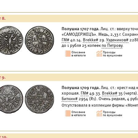
 8.
Полушка 1707 года.
Лиц. ст.: вверху точк
«САМОДЕРЖЕЦЪ». Медь, 2,33 г. Сохранн
ГМ#
40.14.
Brekke#
29.
Уздеников#
228
до 1 рубля 25 копеек
по Петрову
.
 9.
Полушка 1709 года.
Лиц. ст.: крест над
хорошая.
ГМ#
49.33.
Brekke#
35 (черта)
Биткин#
2954 (R1). Очень редкая, 4 ру
Отсутствовала в коллекции фирмы «Моне
 10.