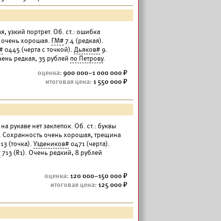
ая, узкий портрет. Об. ст.: ошибка
ь очень хорошая.
ГМ#
7.4 (редкая).
#
0445 (черта с точкой).
Дьяков#
9.
чень редкая, 35 рублей
по Петрову
.
900 000–1 000 000
1 550 000
 на рукаве нет заклепок. Об. ст.: буквы
г. Сохранность очень хорошая, трещина
13 (точка).
Уздеников#
0471 (черта).
#
713 (R1). Очень редкий, 8 рублей
120 000–150 000
125 000