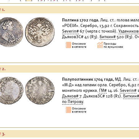
 1.
Полтина 1702 года.
Лиц. ст.: голова мал
«РОЕIИ». Серебро, 13,92 г. Сохранност
Severin#
67 (черта с точкой).
Уздеников
ДьяковЗС# 41 (R3).
Биткин#
520 (R3). О
 2.
Полуполтинник 1704 года,
МД. Лиц. ст.:
«М-Д» над лапами орла. Серебро, 6,92 
монетного кружка.
ГМ#
14.16.
Severin#
1
Дьяков#
7. ДьяковЗС# 128 (R1).
Биткин
по Петрову
.
 3.