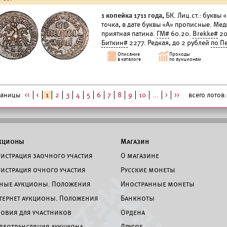
1 копейка 1711 года,
БК. Лиц.ст.: буквы 
точка, в дате буквы «А» прописные. Медь
приятная патина.
ГМ#
60.20.
Brekke#
20
Биткин#
2277. Редкая, до 2 рублей
по П
раницы
<<
<
1
2
3
4
5
6
7
8
9
10
...
>
>>
всего лотов: 
кционы
Магазин
гистрация заочного участия
О магазине
гистрация очного участия
Русские монеты
ные аукционы. Положения
Иностранные монеты
тернет аукционы. Положения
Банкноты
ловия для участников
Ордена
деотрансляция аукциона
Другое