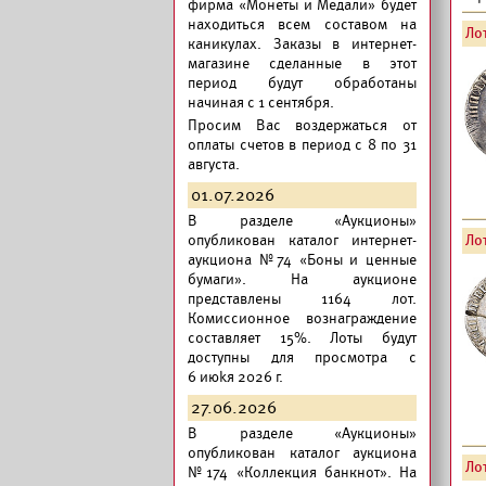
фирма «Монеты и Медали» будет
находиться всем составом на
Лот
каникулах. Заказы в интернет-
магазине сделанные в этот
период будут обработаны
начиная с 1 сентября.
Просим Вас воздержаться от
оплаты счетов в период с 8 по 31
августа.
01.07.2026
В разделе «Аукционы»
опубликован
каталог интернет-
Лот
аукциона №74 «Боны и ценные
бумаги».
На аукционе
представлены 1164 лот.
Комиссионное вознаграждение
составляет 15%. Лоты будут
доступны для просмотра с
6 июkя 2026 г.
27.06.2026
В разделе «Аукционы»
опубликован
каталог аукциона
Лот
№174 «Коллекция банкнот».
На