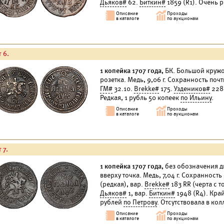
Дьяков#
62.
Биткин#
1859 (R1). Очень р
 6.
1 копейка 1707 года,
БК. Большой кружок.
розетка. Медь, 9,06 г. Сохранность почт
ГМ#
32.10.
Brekke#
175.
Уздеников#
2282
Редкая, 1 рубль 50 копеек
по Ильину
.
 7.
1 копейка 1707 года,
без обозначения дво
вверху точка. Медь, 7,04 г. Сохранност
(редкая), вар.
Brekke#
183 RR (черта с т
Дьяков#
1, вар.
Биткин#
1948 (R4). Кра
рублей
по Петрову
. Отсутствовала в к