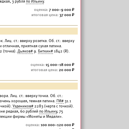
едкая, 3 рубля
по Ильину
.
7 000–9 000
37 000
 Лиц. ст.: вверху розетка. Об. ст.: вверху
и отличная, приятная сухая патина.
 (точка).
Дьяков#
9.
Биткин#
1842 (R).
15 000–18 000
20 000
ра. Лиц. ст.: вверху точка. Об. ст.:
ь очень хорошая, темная патина.
ГМ#
31.1
очкой).
Уздеников#
2283 (черта с точкой).
йне редкая, 60 рублей
по Ильину
, 75
оллекции фирмы «Монеты и Медали».
100 000–120 000