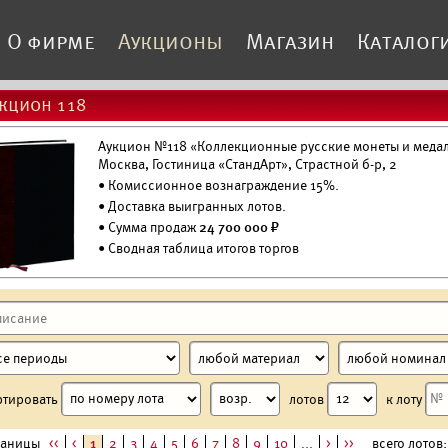
О фирме
Аукционы
Магазин
Каталог
кцион 118
Аукцион №118 «Коллекционные русские монеты и медали»
Москва, Гостиница «СтандАрт», Страстной б-р, 2
• Комиссионное вознаграждение 15%.
•
Доставка выигранных лотов.
• Сумма продаж
24 700 000 ₽
• Сводная таблица итогов торгов
ртировать
лотов
к лоту
раницы
<<
<
1
2
3
4
5
6
7
8
9
10
...
>
>>
всего лотов: 