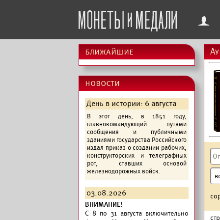
f
ближайшие
Ау
новости
День в истории: 6 августа
В этот день, в 1851 году,
главнокомандующий путями
сообщения и публичными
зданиями государства Российского
издал приказ о создании рабочих,
конструкторских и телеграфных
рот, ставших основой
железнодорожных войск.
03.08.2026
со
ВНИМАНИЕ!
C 8 по 31 августа включительно
ст