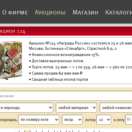
О фирме
Аукционы
Магазин
Каталог
кцион 124
Аукцион №124 «Награды России» состоялся 25 и 26 мая 
Москва, Гостиница «СтандАрт», Страстной б-р, 2
• Комиссионное вознаграждение 15%.
•
Доставка выигранных лотов.
• Торги лотов: 25 мая — с 1 по 559, 26 мая — с 560 по 1111
• Сумма продаж
62 000 000 ₽
• Сводная таблица итогов торгов
ртировать
лотов
к лоту