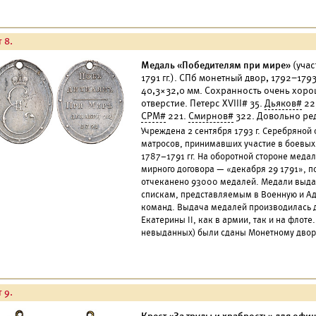
 8.
Медаль «Победителям при мире»
(учас
1791 гг.). СПб монетный двор, 1792–1793 
40,3×32,0 мм. Сохранность очень хоро
отверстие. Петерс XVIII# 35.
Дьяков#
22
СРМ#
221.
Смирнов#
322. Довольно ре
Учреждена 2 сентября 1793 г. Серебряной
матросов, принимавших участие в боевых
1787–1791 гг. На оборотной стороне меда
мирного договора — «декабря 29 1791», 
отчеканено 93000 медалей. Медали выда
спискам, представляемым в Военную и Ад
команд. Выдача медалей производилась 
Екатерины II, как в армии, так и на флоте
невыданных) были сданы Монетному двор
 9.