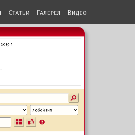
и
Статьи
Галерея
Видео
2019 г.
.
s
Ъ
?