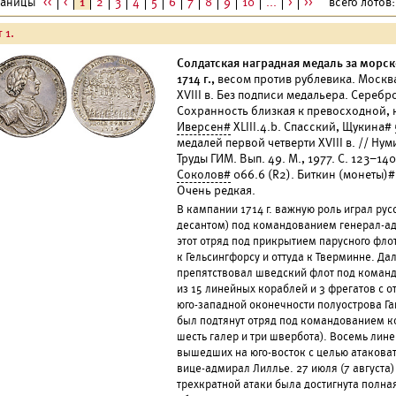
раницы
<<
<
1
2
3
4
5
6
7
8
9
10
...
>
>>
всего лотов: 
 1.
Солдатская наградная медаль за морск
1714 г.,
весом против рублевика. Москв
XVIII в. Без подписи медальера. Серебро
Сохранность близкая к превосходной, 
Иверсен#
XLIII.4.b. Спасский, Щукина#
медалей первой четверти XVIII в. // Нум
Труды ГИМ. Вып. 49. М., 1977. С. 123–140
Соколов#
066.6 (R2). Биткин (монеты)#
Очень редкая.
В кампании 1714 г. важную роль играл рус
десантом) под командованием генерал-а
этот отряд под прикрытием парусного фло
к Гельсингфорсу и оттуда к Тверминне. Д
препятствовал шведский флот под команд
из 15 линейных кораблей и 3 фрегатов с о
юго-западной оконечности полуострова Га
был подтянут отряд под командованием к
шесть галер и три швербота). Восемь лин
вышедших на юго-восток с целью атаковат
вице-адмирал Лиллье. 27 июля (7 августа
трехкратной атаки была достигнута полн