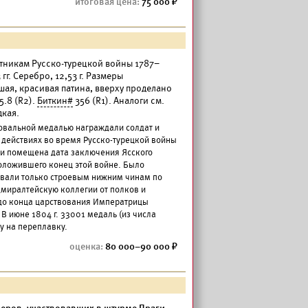
75 000
тникам Русско-турецкой войны 1787–
гг. Серебро, 12,53 г. Размеры
шая, красивая патина, вверху проделано
5.8 (R2).
Биткин#
356 (R1). Аналоги см.
дкая.
 овальной медалью награждали солдат и
 действиях во время Русско-турецкой войны
ли помещена дата заключения Ясского
положившего конец этой войне. Было
вали только строевым нижним чинам по
миралтейскую коллегии от полков и
до конца царствования Императрицы
. В июне 1804 г. 33001 медаль (из числа
у на переплавку.
80 000–90 000