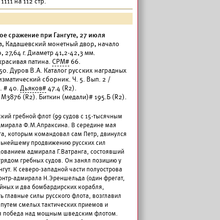
1111 на 112 стр.
ое сражение при Гангуте, 27 июля
а, Кадашевский монетный двор, начало
, 27,64 г. Диаметр 41,2-42,3 мм.
красивая патина.
СРМ#
66.
 50. Дуров В.А. Каталог русских наградных
изматический сборник. Ч. 5. Вып. 2 /
. # 40.
Дьяков#
47.4 (R2).
 М3876 (R2). Биткин (медали)# 195.Б (R2).
ский гребной флот (99 судов с 15-тысячным
дмирала Ф.М.Апраксина. В середине мая
та, которым командовал сам Петр, двинулся
альнейшему продвижению русских сил
ованием адмирала Г.Ватранга, состоявший
трядом гребных судов. Он занял позицию у
нгут. К северо-западной части полуострова
онтр-адмирала Н.Эреншельда (один фрегат,
ейных и два бомбардирских корабля,
ь главные силы русского флота, возглавил
) путем смелых тактических приемов и
ая победа над мощным шведским флотом.