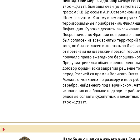
Ништадтский мирный договор
между Росси
1700–1721 гг. был заключен 30 августа 17
графом Я.В.Брюсом и А.И.Остерманом и 
Штемфельдтом. К этому времени в руках 
территориальные приобретения: Финлянд
Лифляндия. Русские десанты высаживалис
Посредничество Франции не привело к по
был согласен из всех занятых территори
того, он был согласен выплатить за Лифл
от претензий на шведский престол герцог
получала право ежегодного беспошлинног
Предусматривался обмен военнопленными
договор юридически закрепил решение то
перед Россией со времен Великого Князя 
Медаль отчеканена по размеру и весу ру
серебра, найденного под Нерчинском. Авт
исполнения она больше подходит к работ
рядовые солдаты сухопутных и десантных
1700–1721 гг.
 3.
Налобник с шапки нижнего чина Голшт