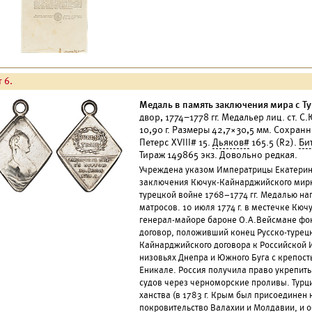
 6.
Медаль в память заключения мира с Тур
двор, 1774–1778 гг. Медальер лиц. ст. С
10,90 г. Размеры 42,7×30,5 мм. Сохран
Петерс XVIII# 15.
Дьяков#
165.5 (R2).
Би
Тираж 149865 экз. Довольно редкая.
Учреждена указом Императрицы Екатерины 
заключения Кючук-Кайнарджийского мирно
турецкой войне 1768–1774 гг. Медалью на
матросов. 10 июля 1774 г. в местечке Кю
генерал-майоре бароне О.А.Вейсмане фо
договор, положивший конец Русско-турецк
Кайнарджийского договора к Российской
низовьях Днепра и Южного Буга с крепост
Еникале. Россия получила право укрепить
судов через черноморские проливы. Турц
ханства (в 1783 г. Крым был присоединен 
покровительство Валахии и Молдавии, и о