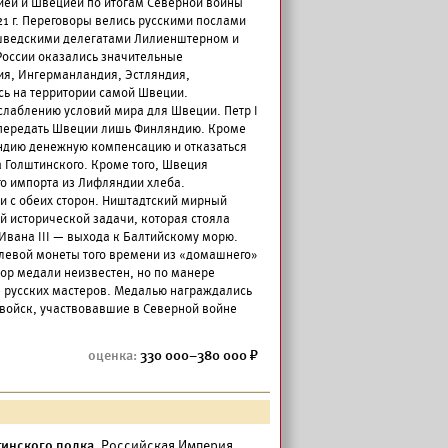
ей и Швецией по итогам Северной войны
21 г. Переговоры велись русскими послами
шведскими делегатами Лилиенштерном и
России оказались значительные
ия, Ингерманландия, Эстляндия,
ь на территории самой Швеции.
слаблению условий мира для Швеции. Петр I
й передать Швеции лишь Финляндию. Кроме
яндию денежную компенсацию и отказаться
а Голштинского. Кроме того, Швеция
о импорта из Лифляндии хлеба.
 с обеих сторон. Ништадтский мирный
й исторической задачи, которая стояла
Ивана III — выхода к Балтийскому морю.
блевой монеты того времени из «домашнего»
ор медали неизвестен, но по манере
е русских мастеров. Медалью награждались
 войск, участвовавшие в Северной войне
330 000–380 000
инского полка.
Российская Империя,