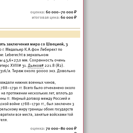
60 000–70 000
60 000
мять заключения мира со Швецией, 3
 г. Медальер К.А.фон Леберехт по
зе: Leberecht в зеркальном
ры 43,6×27,0 мм. Сохранность очень
етерс XVIII# 31.
Дьяков#
221.8 (R2).
316/а. Тираж около 90000 экз. Довольно
граждали нижних военных чинов,
788–1790 гг. Всего было отчеканено около
на протяжении нескольких лет, вплоть до
ны II. Мирный договор между Россией и
кой войне 1788–1790 гг., был заключен 3
ерельскому миру границы обоих государств
звратили все места, занятые войсками той
теля.
70 000–80 000