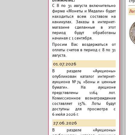
ВНИМАНИЕ!
ст
C 8 по 31 августа включительно
фирма «Монеты и Медали» будет
Лот
находиться всем составом на
каникулах. Заказы в интернет-
магазине сделанные в этот
период будут обработаны
начиная с 1 сентября.
Просим Вас воздержаться от
оплаты счетов в период с 8 по 31
августа.
01.07.2026
В разделе «Аукционы»
опубликован
каталог интернет-
аукциона №74 «Боны и ценные
бумаги».
На аукционе
представлены 1164 лот.
Комиссионное вознаграждение
составляет 15%. Лоты будут
доступны для просмотра с
6 июkя 2026 г.
27.06.2026
В разделе «Аукционы»