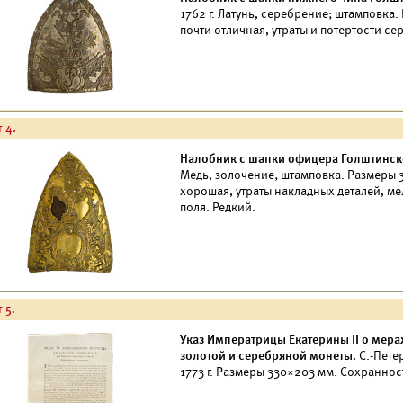
1762 г. Латунь, серебрение; штамповка
почти отличная, утраты и потертости се
 4.
Налобник с шапки офицера Голштинск
Медь, золочение; штамповка. Размеры 
хорошая, утраты накладных деталей, ме
поля. Редкий.
 5.
Указ Императрицы Екатерины II о мера
золотой и серебряной монеты.
С.-Пете
1773 г. Размеры 330×203 мм. Сохраннос