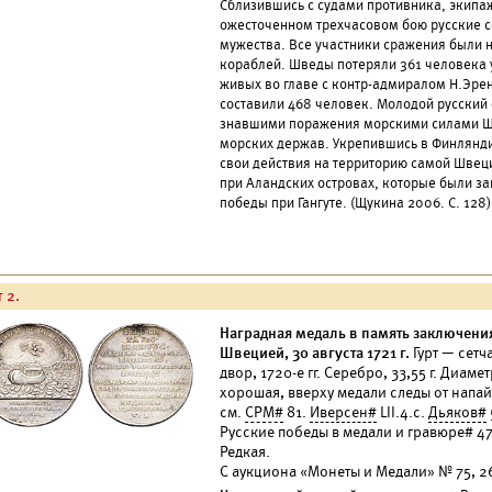
Сблизившись с судами противника, экипаж
ожесточенном трехчасовом бою русские с
мужества. Все участники сражения были
кораблей. Шведы потеряли 361 человека 
живых во главе с контр-адмиралом Н.Эре
составили 468 человек. Молодой русский
знавшими поражения морскими силами Шв
морских держав. Укрепившись в Финлянди
свои действия на территорию самой Швеци
при Аландских островах, которые были з
победы при Гангуте. (Щукина 2006. С. 128)
 2.
Наградная медаль в память заключени
Швецией, 30 августа 1721 г.
Гурт — сет
двор, 1720-е гг. Серебро, 33,55 г. Диам
хорошая, вверху медали следы от напай
см.
СРМ#
81.
Иверсен#
LII.4.c.
Дьяков#
Русские победы в медали и гравюре# 4
Редкая.
С аукциона «Монеты и Медали» № 75, 26 м