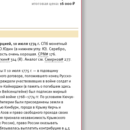
16 000
цией, 10 июля 1774 г.
СПб монетный
.Ю.Юдин (в нижнем углу: Ю). Серебро,
ность очень хорошая.
СРМ#
176.
ткин#
314 (R). Аналог см.
Смирнов#
277.
II 10 июля 1775 г. — в годовщину
го договора, положившего конец Русско-
граждали участвовавших в войне солдат и
чук-Кайнарджи (в память о погибшем здесь
н Вейсенштейне) был подписан мирный
ой войне 1768–1774 гг. По условиям Кючук-
 Империи были присоединены земли в
ью Кинбурн, города в Крыму Керчь и
 Азов и право свободного прохода своих
ия признала независимость Крымского
к России), право России оказывать
бязывалась выплатить контрибуцию в 4,5