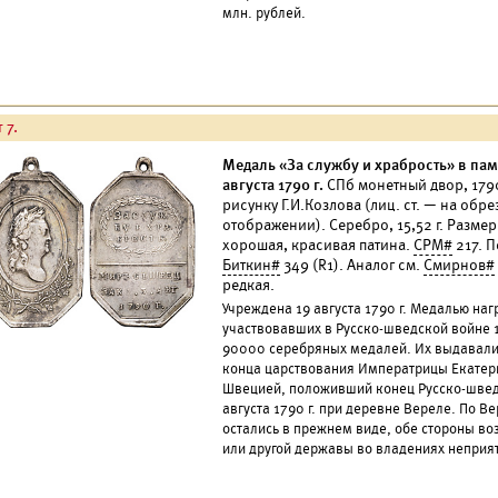
млн. рублей.
 7.
Медаль «За службу и храбрость» в па
августа 1790 г.
СПб монетный двор, 1790
рисунку Г.И.Козлова (лиц. ст. — на обре
отображении). Серебро, 15,52 г. Разме
хорошая, красивая патина.
СРМ#
217. П
Биткин#
349 (R1). Аналог см.
Смирнов#
редкая.
Учреждена 19 августа 1790 г. Медалью на
участвовавших в Русско-шведской войне 1
90000 серебряных медалей. Их выдавали 
конца царствования Императрицы Екатери
Швецией, положивший конец Русско-шведс
августа 1790 г. при деревне Вереле. По В
остались в прежнем виде, обе стороны во
или другой державы во владениях неприя