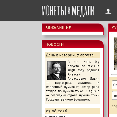
f
ближайшие
Ау
новости
День в истории: 7 августа
В этот день (19
августа по ст.с.) в
1858 году родился
Алексей
Алексеевич Ильин
— картограф, издатель и
известный нумизмат, автор ряда
трудов по нумизматике. С 1918 г.
— сотрудник отдела нумизматики
Государственного Эрмитажа.
со
03.08.2026