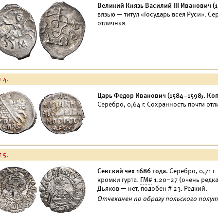
Великий Князь Василий III Иванович (1
вязью — титул «Государь всея Руси». Се
отличная.
 4.
Царь Федор Иванович (1584–1598). Копе
Серебро, 0,64 г. Сохранность почти отл
 5.
Севский чех 1686 года.
Серебро, 0,71 г
кромки гурта.
ГМ#
1.20–27 (очень редка
Дьяков — нет, подобен # 23. Редкий.
Отчеканен по образу польского полут