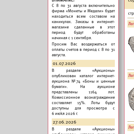
ВНИМАНИЕ!
C 8 по 31 августа включительно
фирма «Монеты и Медали» будет
ст
находиться всем составом на
каникулах. Заказы в интернет-
Лот
магазине сделанные в этот
период будут обработаны
начиная с 1 сентября.
Просим Вас воздержаться от
оплаты счетов в период с 8 по 31
августа.
01.07.2026
В разделе «Аукционы»
Лот
опубликован
каталог интернет-
аукциона №74 «Боны и ценные
бумаги».
На аукционе
представлены 1164 лот.
Комиссионное вознаграждение
составляет 15%. Лоты будут
доступны для просмотра с
6 июkя 2026 г.
27.06.2026
Лот
В разделе «Аукционы»