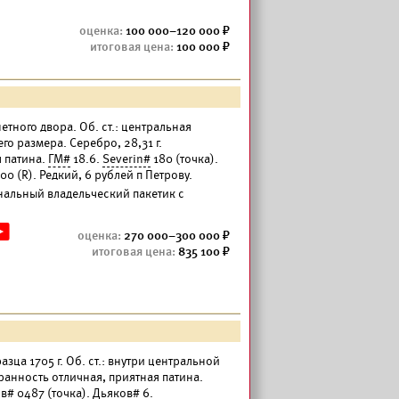
100 000–120 000
100 000
тного двора. Об. ст.: центральная
о размера. Серебро, 28,31 г.
я патина.
ГМ#
18.6.
Severin#
180 (точка).
00 (R). Редкий, 6 рублей п Петрову.
нальный владельческий пакетик с
270 000–300 000
835 100
разца 1705 г. Об. ст.: внутри центральной
хранность отличная, приятная патина.
ов#
0487 (точка).
Дьяков#
6.