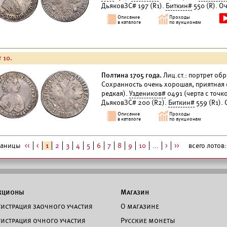
ДьяковЗС# 197 (R1).
Биткин#
550 (R). О
 10.
Полтина 1705 года.
Лиц.ст.: портрет обр
Сохранность очень хорошая, приятная 
редкая).
Уздеников#
0491 (черта с точк
ДьяковЗС# 200 (R2).
Биткин#
559 (R1).
раницы
<<
<
1
2
3
4
5
6
7
8
9
10
...
>
>>
всего лотов: 
кционы
Магазин
гистрация заочного участия
О магазине
гистрация очного участия
Русские монеты