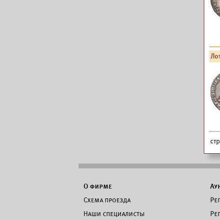
Лот
ст
О фирме
Ау
Схема проезда
Ре
Наши специалисты
Ре