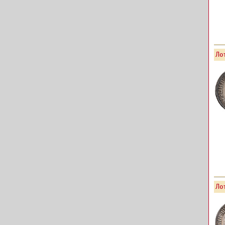
Лот
Лот