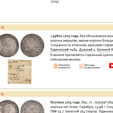
1704).
 8.
1 рубль 1705 года,
без обозначения моне
корона закрытая, малые короны большег
Сохранность отличная, красивая стара
Уздеников#
0484.
Дьяков#
4.
Биткин#
8
К монете прилагается старинный ориги
описанием монеты.
 9.
Полтина 1705 года.
Лиц. ст.: портрет об
короны нет точек. Серебро, 13,98 г. Со
ГМ#
19.7.
Severin#
164 (черта).
Узденик