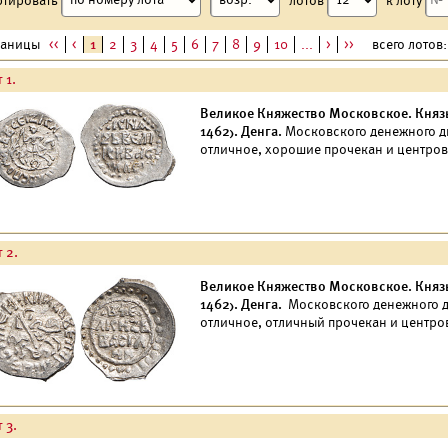
раницы
<<
<
1
2
3
4
5
6
7
8
9
10
...
>
>>
всего лотов: 
 1.
Великое Княжество Московское. Княз
1462). Денга.
Московского денежного дв
отличное, хорошие прочекан и центро
 2.
Великое Княжество Московское. Княз
1462). Денга.
Московского денежного дв
отличное, отличный прочекан и центро
 3.