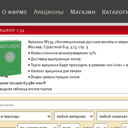
О фирме
Аукционы
Магазин
Каталог
кцион 134
Аукцион №134 «Коллекционные русские монеты и медали
Москва, Страстной б-р, 4/3, стр. 3
• Комиссионное вознаграждение 15%.
•
Доставка выигранных лотов.
• Торги аукциона будут проходить в режиме «on-line» с
•
Каталог аукциона для печати
•
Видео демонстрации лотов
Сумма продаж
63 580 000 ₽
водная таблица итогов торгов
ртировать
лотов
к лоту