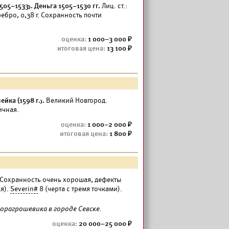
505–1533). Деньга 1505–1530 гг.
Лиц. ст.:
ребро, 0,38 г. Сохранность почти
1 000–3 000
13 100
йка (1598 г.).
Великий Новгород.
ичная.
1 000–2 000
1 800
. Сохранность очень хорошая, дефекты
я).
Severin#
8 (черта с тремя точками).
орагрошевика в городе Севске.
20 000–25 000