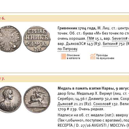
 6.
Гривенник 1704 года,
М. Лиц. ст.: цент
точек. Об. ст.: буква «М» без точек по 
очень хорошая.
ГМ#
15.1, вар.
Severin#
вар. ДьяковЗС# 143 (R3).
Биткин#
752 (R
по Петрову
.
 7.
Медаль в память взятия Нарвы, 9 август
двор Готы. Медальер Х. Вермут (лиц. ст
Серебро; 14,56 г. Диаметр 32,0 мм. Со
Дьяков#
21.21 (R2).
Соколов#
132. Вели
1709 # 239. Очень редкая.
Надписи на об. ст. медали (лат.): ввер
(Так <;обычно>; поступаю с врагами); 
RECEPTA / D. 27/16 AVGVSTI / MDCCIV» 