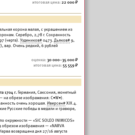
22 000
ральная корона малая, с украшением из
сторонам. Серебро, 2,78 г. Сохранность
97 (черта).
Уздеников#
0473.
Дьяков#
9,
), вар. Очень редкий, 6 рублей
30 000–35 000
55 559
а 1704 г.
Германия, Саксония, монетный
. — на обрезе изображения: C•W•).
хранность очень хорошая.
Иверсен#
ХIХ.4.
кие Русские победы в медали и гравюре,
ху по окружности — «SIC SOLEO INIMICOS»
под обрезом изображения — «NARVA
(Нарва возвращена дня 27/16 августа