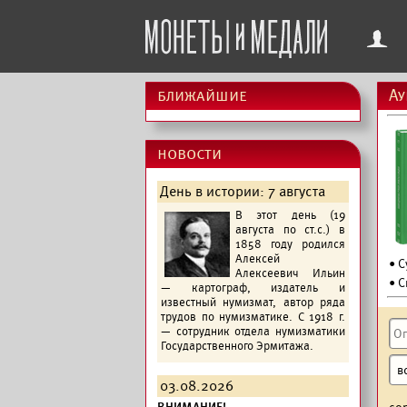
f
ближайшие
Ау
новости
День в истории: 7 августа
В этот день (19
августа по ст.с.) в
1858 году родился
Алексей
• 
Алексеевич Ильин
• С
— картограф, издатель и
известный нумизмат, автор ряда
трудов по нумизматике. С 1918 г.
— сотрудник отдела нумизматики
Государственного Эрмитажа.
03.08.2026
со