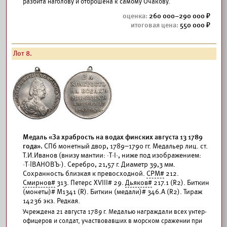
разбита наголову и отброшена к самому Очакову.
260 000–290 000
550 000
Лот 8.
Медаль «За храбрость на водах финских августа 13 1789
года».
СПб монетный двор, 1789–1790 гг. Медальер лиц. ст.
Т.И.Иванов (внизу мантии: ·Т·I·, ниже под изображением:
·Т·İВАНОВЪ·). Серебро, 21,57 г. Диаметр 39,3 мм.
Сохранность близкая к превосходной.
СРМ#
212.
Смирнов#
313. Петерс XVIII# 29.
Дьяков#
217.1 (R2). Биткин
(монеты)# М1341 (R). Биткин (медали)# 346.А (R2). Тираж
14236 экз. Редкая.
Учреждена 21 августа 1789 г. Медалью награждали всех унтер-
офицеров и солдат, участвовавших в морском сражении при