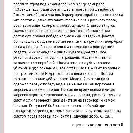
подтянут отряд под командованием контр-адмирала
Н.Эреншельда (один фрегат, шесть галер и три швербота).
Восемь линейных и два бомбардирских корабля, вышедших на
юго-восток с целью атаковать главные силы русского флота,
возглавил вице-адмирал Лиллье. 27 июля (7 августа) путем
смелых тактических приемов и трехкратной атаки была
достигнута полная победа над мощным шведским флотом.
Сблизившись с судами противника, экипаж русских галер брал
их на абордаж. В ожесточенном трехчасовом бою русские
солдаты и их командиры явили чудеса мужества. Все
участники сражения были награждены медалями. Были
захвачены 10 кораблей. Шведы потеряли 361 человека
убитыми и 350 ранеными, все оставшиеся в живых во главе с
контр-адмиралом Н.Эреншельдом попали в плен. Потери
русских составили 468 человек. Молодой русский флот
одержал первую победу над еще не знавшими поражения
морскими силами Швеции. Россия по праву вошла в число
морских держав. Укрепившись в Финляндии, русская армия и
флот могли перенести свои действия на территорию самой
Швеции. Гангутский бой часто называют победой при
Аландских островах, которые были заняты русским галерным
флотом после победы при Гангуте. (Щукина 2006. С. 128).
700 000–800 000