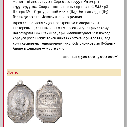
монетный двор, 1790 г. Серебро, 12,55 г. Размеры
43,9×29,9 мм. Сохранность очень хорошая.
СРМ#
198.
Петерс XVIII# 30.
Дьяков#
224.1 (R4).
Биткин#
350 (R3).
Тираж 3000 экз. Исключительно редкая.
Учреждена 8 июня 1790 г. рескриптом Императрицы
Екатерины II, данным князю Г.А.Потемкину-Таврическому.
Награждали нижних чинов, принимавших участие в походе
корпуса российских войск (численность 7609 человек) под
командованием генерал-поручика Ю.Б.Бибикова за Кубань к
Анапе в феврале — марте 1790 г.
4 500 000–5 000 000
Лот 10.