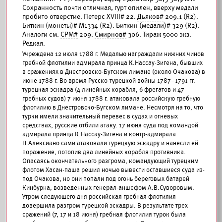
Сохранность почти отличная, гурт опилен, вверху медали
пробито отверстие. Петерс XVIII# 22.
Дьяков#
209.1 (R2).
Биткин (монеты)# М1334 (R2). Биткин (медали)# 329 (R2).
Аналоги см.
СРМ#
209.
Смирнов#
306. Тираж 5000 экз.
Редкая.
Учреждена 12 июля 1788 г. Медалью награждали нижних чинов
гребной флотилии адмирала принца К.Нассау-Зигена, бывших
в сражениях в Днестровско-Бугском лимане (около Очакова) в
июне 1788 г. Во время Русско-турецкой войны 1787–1791 гг.
турецкая эскадра (4 линейных корабля, 6 фрегатов и 47
гребных судов) 7 июня 1788 г. атаковала российскую гребную
флотилию в Днестровско-Бугском лимане. Несмотря на то, что
турки имели значительный перевес в судах и огневых
средствах, русские отбили атаку. 17 июня суда под командой
адмирала принца К.Нассау-Зигена и контр-адмирала
П.Алексиано сами атаковали турецкую эскадру и нанесли ей
поражение, потопив два линейных корабля противника.
Опасаясь окончательного разгрома, командующий турецким
флотом Хасан-паша решил ночью вывести оставшиеся суда из-
под Очакова, но они попали под огонь береговых батарей
Кинбурна, возведенных генерал-аншефом А.В.Суворовым.
Утром следующего дня российская гребная флотилия
довершила разгром турецкой эскадры. В результате трех
сражений (7, 17 и 18 июня) гребная флотилия турок была