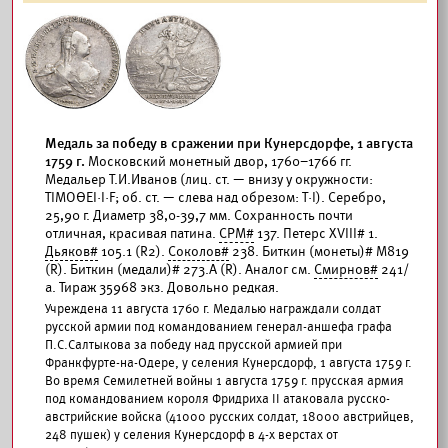
Медаль за победу в сражении при Кунерсдорфе, 1 августа
1759 г.
Московский монетный двор, 1760–1766 гг.
Медальер Т.И.Иванов (лиц. ст. — внизу у окружности:
ТIМОΘЕI·I·F; об. ст. — слева над обрезом: Т·I). Серебро,
25,90 г. Диаметр 38,0-39,7 мм. Сохранность почти
отличная, красивая патина.
СРМ#
137. Петерс XVIII# 1.
Дьяков#
105.1 (R2).
Соколов#
238. Биткин (монеты)# М819
(R). Биткин (медали)# 273.А (R). Аналог см.
Смирнов#
241/
а. Тираж 35968 экз. Довольно редкая.
Учреждена 11 августа 1760 г. Медалью награждали солдат
русской армии под командованием генерал-аншефа графа
П.С.Салтыкова за победу над прусской армией при
Франкфурте-на-Одере, у селения Кунерсдорф, 1 августа 1759 г.
Во время Семилетней войны 1 августа 1759 г. прусская армия
под командованием короля Фридриха II атаковала русско-
австрийские войска (41000 русских солдат, 18000 австрийцев,
248 пушек) у селения Кунерсдорф в 4-х верстах от