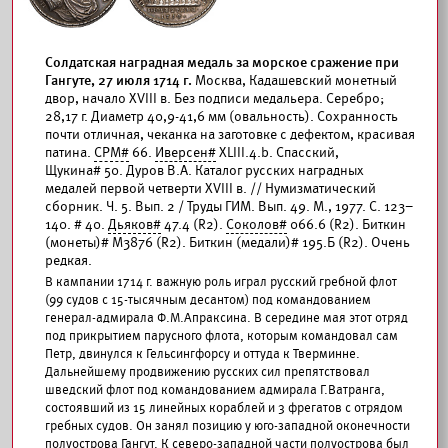
Солдатская наградная медаль за морское сражение при
Гангуте, 27 июля 1714 г.
Москва, Кадашевский монетный
двор, начало XVIII в. Без подписи медальера. Серебро;
28,17 г. Диаметр 40,9-41,6 мм (овальность). Сохранность
почти отличная, чеканка на заготовке с дефектом, красивая
патина.
СРМ#
66.
Иверсен#
XLIII.4.b. Спасский,
Щукина# 50. Дуров В.А. Каталог русских наградных
медалей первой четверти XVIII в. // Нумизматический
сборник. Ч. 5. Вып. 2 / Труды ГИМ. Вып. 49. М., 1977. С. 123–
140. # 40.
Дьяков#
47.4 (R2).
Соколов#
066.6 (R2). Биткин
(монеты)# М3876 (R2). Биткин (медали)# 195.Б (R2). Очень
редкая.
В кампании 1714 г. важную роль играл русский гребной флот
(99 судов с 15-тысячным десантом) под командованием
генерал-адмирала Ф.М.Апраксина. В середине мая этот отряд
под прикрытием парусного флота, которым командовал сам
Петр, двинулся к Гельсингфорсу и оттуда к Тверминне.
Дальнейшему продвижению русских сил препятствовал
шведский флот под командованием адмирала Г.Ватранга,
состоявший из 15 линейных кораблей и 3 фрегатов с отрядом
гребных судов. Он занял позицию у юго-западной оконечности
полуострова Гангут. К северо-западной части полуострова был