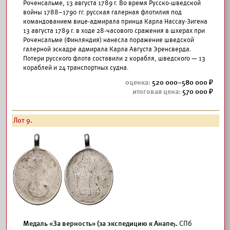
Роченсальме, 13 августа 1789 г. Во время Русско-шведской
войны 1788–1790 гг. русская галерная флотилия под
командованием вице-адмирала принца Карла Нассау-Зигена
13 августа 1789 г. в ходе 28-часового сражения в шхерах при
Роченсальме (Финляндия) нанесла поражение шведской
галерной эскадре адмирала Карла Августа Эренсверда.
Потери русского флота составили 2 корабля, шведского — 13
кораблей и 24 транспортных судна.
520 000–580 000
570 000
Лот 9.
Медаль «За верность» (за экспедицию к Анапе).
СПб