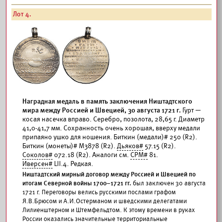
Лот 4.
Наградная медаль в память заключения Ништадтского
мира между Россией и Швецией, 30 августа 1721 г.
Гурт —
косая насечка вправо. Серебро, позолота, 28,65 г. Диаметр
41,0-41,7 мм. Сохранность очень хорошая, вверху медали
припаяно ушко для ношения. Биткин (медали)# 250 (R2).
Биткин (монеты)# М3878 (R2).
Дьяков#
57.15 (R2).
Соколов#
072.18 (R2). Аналоги см.
СРМ#
81.
Иверсен#
LII.4. Редкая.
Ништадтский мирный договор между Россией и Швецией по
итогам Северной войны 1700–1721 гг.
был заключен 30 августа
1721 г. Переговоры велись русскими послами графом
Я.В.Брюсом и А.И.Остерманом и шведскими делегатами
Лилиенштерном и Штемфельдтом. К этому времени в руках
России оказались значительные территориальные