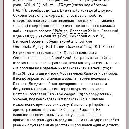
руки: GOUIN·F·), об. ст. — Г.Хаупт (слева над обрезом:
HAUPT). Серебро, 49,42 г. Диаметр (с кольцом) 47,5 мм.
Сохранность очень хорошая, слева было пробито
отверстие, впоследствии заклепанное; медаль вставлена
(впаяна) в серебряное позолоченное кольцо со следами
пайки от ушка вверху.
СРМ#
43.
Иверсен#
XXIV.2. Спасский,
Щукина# 33.
Дьяков#
27.5 (R2).
Соколов#
060.б (R).
Великие Русские победы, 1709# 297. Биткин
(монеты)# М3875 (R2). Биткин (медали)# 174 (R1). Редкая.
Наградная медаль для солдат Преображенского и
Семеновского полков. Зимой 1708–1709 г. русские войска,
избегая генерального сражения, вели тактику на изматывание
сил противника в отдельных столкновениях. Весной 1709 г.
Карл XII решил двинуться к Москве через Харьков и Белгород.
В конце апреля 35-тысячная шведская армия подошла к
Полтаве. До 27 июня было предпринято около двадцати
безуспешных попыток взять город штурмом. Гарнизон
Полтавы, состоявший из 4500 солдат и 2500 вооруженных
жителей, под командованием полковника А.С.Келина
мужественно противостоял врагу. В июне Петр I прибыл в
армию, расположившуюся на берегу р. Ворсклы. На
единственно возможном пути наступления шведов он
приказал построить десять редутов — земляных укреплений со
рвами и брустверами на расстоянии 300 шагов один от другого.