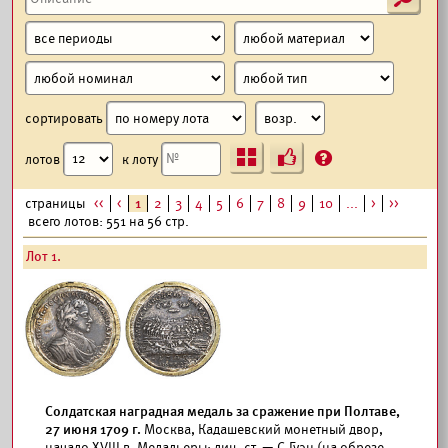
сортировать
Ъ
?
лотов
к лоту
страницы
<<
<
1
2
3
4
5
6
7
8
9
10
...
>
>>
всего лотов: 551 на 56 стр.
Лот 1.
Солдатская наградная медаль за сражение при Полтаве,
27 июня 1709 г.
Москва, Кадашевский монетный двор,
начало XVIII в. Медальеры: лиц. ст. — С.Гуэн (на обрезе