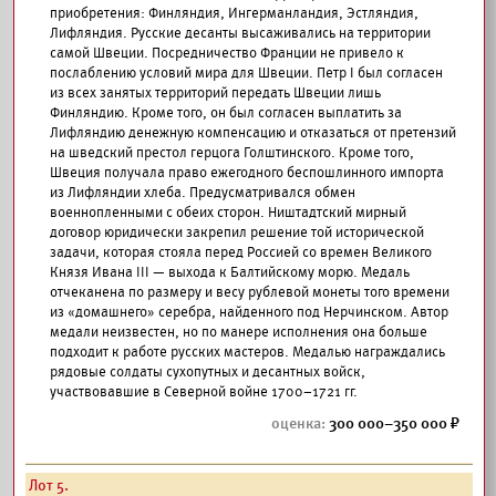
приобретения: Финляндия, Ингерманландия, Эстляндия,
Лифляндия. Русские десанты высаживались на территории
самой Швеции. Посредничество Франции не привело к
послаблению условий мира для Швеции. Петр I был согласен
из всех занятых территорий передать Швеции лишь
Финляндию. Кроме того, он был согласен выплатить за
Лифляндию денежную компенсацию и отказаться от претензий
на шведский престол герцога Голштинского. Кроме того,
Швеция получала право ежегодного беспошлинного импорта
из Лифляндии хлеба. Предусматривался обмен
военнопленными с обеих сторон. Ништадтский мирный
договор юридически закрепил решение той исторической
задачи, которая стояла перед Россией со времен Великого
Князя Ивана III — выхода к Балтийскому морю. Медаль
отчеканена по размеру и весу рублевой монеты того времени
из «домашнего» серебра, найденного под Нерчинском. Автор
медали неизвестен, но по манере исполнения она больше
подходит к работе русских мастеров. Медалью награждались
рядовые солдаты сухопутных и десантных войск,
участвовавшие в Северной войне 1700–1721 гг.
300 000–350 000
Лот 5.