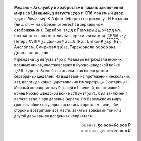
Медаль «За службу и храбрость» в память заключения
мира со Швецией, 3 августа 1790 г.
СПб монетный двор,
1790 г. Медальер К.А.фон Леберехт по рисунку Г.И.Козлова
(лиц. ст. — на обрезе: Leberecht в зеркальном
отображении). Серебро, 15,15 г. Размеры 44,0×27,3 мм.
Сохранность почти отличная, красивая патина.
СРМ#
217.
Петерс XVIII# 31.
Дьяков#
221.8 (R2).
Биткин#
349 (R1).
Аналог см.
Смирнов#
316/а. Тираж около 90000 экз.
Довольно редкая.
Учреждена 19 августа 1790 г. Медалью награждали нижних
военных чинов, участвовавших в Русско-шведской войне
1788–1790 гг. Всего было отчеканено около 90000
серебряных медалей. Их выдавали на протяжении нескольких
лет, вплоть до конца царствования Императрицы Екатерины II.
Мирный договор между Россией и Швецией, положивший
конец Русско-шведской войне 1788–1790 гг., был заключен 3
августа 1790 г. при деревне Вереле. По Верельскому миру
границы обоих государств остались в прежнем виде, обе
стороны возвратили все места, занятые войсками той или
другой державы во владениях неприятеля.
50 000–60 000
220 000