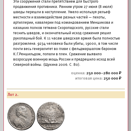
Эти сооружения стали препятствием для быстрого
продвижения противника. Ранним утром 27 июня (8 июля)
шведы перешли в наступление. Умело используя рельеф
местности и взаимодействие разных частей — пехоты,
артиллерии, кавалерии под командованием Меншикова и
казацких полков гетмана Скоропадского, русские стали
теснить шведов, и окончательный исход сражения решил
рукопашный бой. К 11 часам шведская армия была полностью
разгромлена. 9234 человека были убиты, 19000, в том числе
почти весь генералитет во главе с фельдмаршалом бароном
К.Г.Реншильдом, попали в плен. Сражение выявило
возросшую военную мощь России и предрешило исход всей
Северной войны. (Щукина 2006. С. 80).
250 000–280 000
250 000
Лот 2.