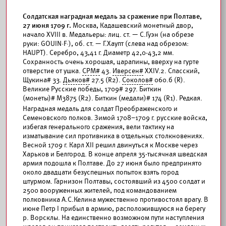
Солдатская наградная медаль за сражение при Полтаве,
27 июня 1709 г.
Москва, Кадашевский монетный двор,
начало XVIII в. Медальеры: лиц. ст. — С.Гуэн (на обрезе
руки: GOUIN·F·), об. ст. — Г.Хаупт (слева над обрезом:
HAUPT). Серебро, 43,41 г. Диаметр 42,0-43,2 мм.
Сохранность очень хорошая, царапины, вверху на гурте
отверстие от ушка.
СРМ#
43.
Иверсен#
XXIV.2. Спасский,
Щукина# 33.
Дьяков#
27.5 (R2).
Соколов#
060.б (R).
Великие Русские победы, 1709# 297. Биткин
(монеты)# М3875 (R2). Биткин (медали)# 174 (R1). Редкая.
Наградная медаль для солдат Преображенского и
Семеновского полков. Зимой 1708–1709 г. русские войска,
избегая генерального сражения, вели тактику на
изматывание сил противника в отдельных столкновениях.
Весной 1709 г. Карл XII решил двинуться к Москве через
Харьков и Белгород. В конце апреля 35-тысячная шведская
армия подошла к Полтаве. До 27 июня было предпринято
около двадцати безуспешных попыток взять город
штурмом. Гарнизон Полтавы, состоявший из 4500 солдат и
2500 вооруженных жителей, под командованием
полковника А.С.Келина мужественно противостоял врагу. В
июне Петр I прибыл в армию, расположившуюся на берегу
р. Ворсклы. На единственно возможном пути наступления