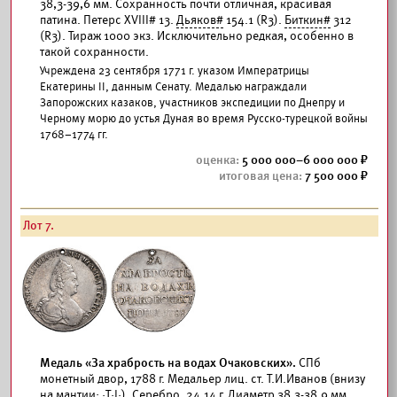
38,3-39,6 мм. Сохранность почти отличная, красивая
патина. Петерс XVIII# 13.
Дьяков#
154.1 (R3).
Биткин#
312
(R3). Тираж 1000 экз. Исключительно редкая, особенно в
такой сохранности.
Учреждена 23 сентября 1771 г. указом Императрицы
Екатерины II, данным Сенату. Медалью награждали
Запорожских казаков, участников экспедиции по Днепру и
Черному морю до устья Дуная во время Русско-турецкой войны
1768–1774 гг.
5 000 000–6 000 000
7 500 000
Лот 7.
Медаль «За храбрость на водах Очаковских».
СПб
монетный двор, 1788 г. Медальер лиц. ст. Т.И.Иванов (внизу
на мантии: ·Т·I·). Серебро, 24,14 г. Диаметр 38,3-38,9 мм.