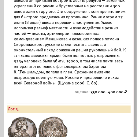
шведов он приказал построить десять редутов — земляных
укреплений со рвами и брустверами на расстоянии 300
шагов один от другого. Эти сооружения стали препятствием
для быстрого продвижения противника. Ранним утром 27
июня (8 июля) шведы перешли в наступление. Умело
используя рельеф местности и взаимодействие разных
частей — пехоты, артиллерии, кавалерии под
командованием Меншикова и казацких полков гетмана
Скоропадского, русские стали теснить шведов, и
окончательный исход сражения решил рукопашный бой. К
11 часам шведская армия была полностью разгромлена.
9234 человека были убиты, 19000, в том числе почти весь
генералитет во главе с фельдмаршалом бароном
К.Г.Реншильдом, попали в плен. Сражение выявило
возросшую военную мощь России и предрешило исход
всей Северной войны. (Щукина 2006. С. 80).
350 000–400 000
Лот 3.