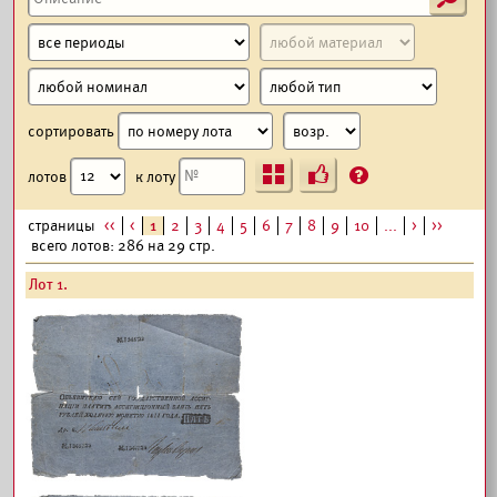
сортировать
Ъ
?
лотов
к лоту
страницы
<<
<
1
2
3
4
5
6
7
8
9
10
...
>
>>
всего лотов: 286 на 29 стр.
Лот 1.