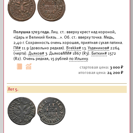
Полушка 1703 года.
Лиц. ст.: вверху крест над короной,
«Царь и Великий Князь...». Об. ст.: вверху точка. Медь,
2,40 г. Сохранность очень хорошая, приятная сухая патина.
ГМ#
11.9 (довольно редкая).
Brekke#
13.
Уздеников#
2264
(черта).
Дьяков#
3. ДьяковММ# 1867 (R3).
Биткин#
1572
(R2). Очень редкая, 15 рублей
по Ильину
.
3 000
24 200
Лот 5.