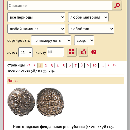
s
сортировать
Ъ
?
лотов
к лоту
страницы
<<
<
1
2
3
4
5
6
7
8
9
10
...
>
>>
всего лотов: 587 на 59 стр.
Лот 1.
Новгородская феодальная республика (1420–1478 гг.).