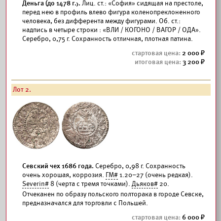
Деньга (до 1478 г.).
Лиц. ст.: «София» сидящая на престоле,
перед нею в профиль влево фигура коленопреклоненного
человека, без дифферента между фигурами. Об. ст.:
надпись в четыре строки : «ВЛИ / КОГОНО / ВАГОР / ОДА».
Серебро, 0,75 г. Сохранность отличная, плотная патина.
2 000
3 200
Лот 2.
Севский чех 1686 года.
Серебро, 0,98 г. Сохранность
очень хорошая, коррозия.
ГМ#
1.20–27 (очень редкая).
Severin#
8 (черта с тремя точками).
Дьяков#
20.
Отчеканен по образу польского полторака в городе Севске,
предназначался для торговли с Польшей.
6 000