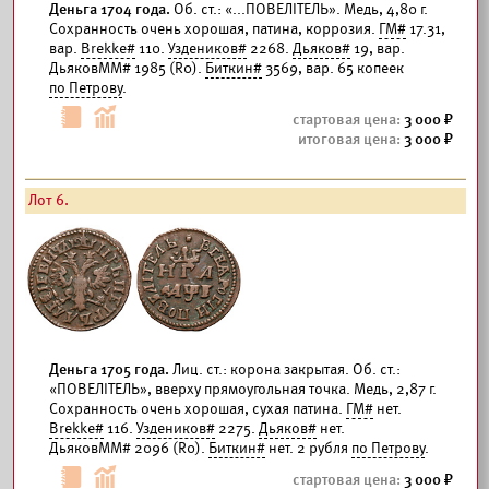
Деньга 1704 года.
Об. ст.: «...ПОВЕЛIТЕЛЬ». Медь, 4,80 г.
Сохранность очень хорошая, патина, коррозия.
ГМ#
17.31,
вар.
Brekke#
110.
Уздеников#
2268.
Дьяков#
19, вар.
ДьяковММ# 1985 (R0).
Биткин#
3569, вар. 65 копеек
по Петрову
.
3 000
3 000
Лот 6.
Деньга 1705 года.
Лиц. ст.: корона закрытая. Об. ст.:
«ПОВЕЛIТЕЛЬ», вверху прямоугольная точка. Медь, 2,87 г.
Сохранность очень хорошая, сухая патина.
ГМ#
нет.
Brekke#
116.
Уздеников#
2275.
Дьяков#
нет.
ДьяковММ# 2096 (R0).
Биткин#
нет. 2 рубля
по Петрову
.
3 000