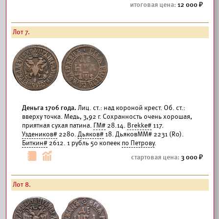
12 000
Лот 7.
Деньга 1706 года.
Лиц. ст.: над короной крест. Об. ст.:
вверху точка. Медь, 3,92 г. Сохранность очень хорошая,
приятная сухая патина.
ГМ#
28.14.
Brekke#
117.
Уздеников#
2280.
Дьяков#
18. ДьяковММ# 2231 (R0).
Биткин#
2612. 1 рубль 50 копеек
по Петрову
.
3 000
Лот 8.