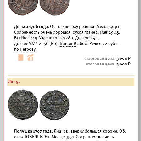
Деньга 1706 года.
Об. ст.: вверху розетка. Медь, 3,69 г.
Сохранность очень хорошая, сухая патина.
ГМ#
29.15.
Brekke#
119.
Уздеников#
2280.
Дьяков#
45.
ДьяковММ# 2256 (R0).
Биткин#
2600. Редкая, 2 рубля
по Петрову
.
3 000
3 000
Лот 9.
Полушка 1707 года.
Лиц. ст.: вверху большая корона. Об.
ст.: «ПОВЕЛIТЕЛЬ». Медь, 1,93 г. Сохранность очень