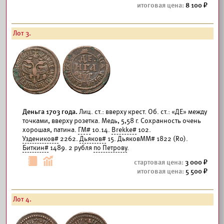
8 100
Лот 3.
Деньга 1703 года.
Лиц. ст.: вверху крест. Об. ст.: «ДЕ» между
точками, вверху розетка. Медь, 5,58 г. Сохранность очень
хорошая, патина.
ГМ#
10.14.
Brekke#
102.
Уздеников#
2262.
Дьяков#
15. ДьяковММ# 1822 (R0).
Биткин#
1489. 2 рубля
по Петрову
.
3 000
5 500
Лот 4.