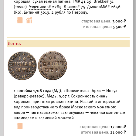
хорошая, сухая тёмная патина.
ГМ#
41.29.
Brekke#
31
(точка).
Уздеников#
2289.
Дьяков#
75. ДьяковММ# 2646
(R0).
Биткин#
3619. 2 рубля
по Петрову
.
3 000
5 500
Лот 10.
1 копейка 1708 года
(МД), «Повелитель». Брак — Инкуз
(реверс-реверс). Медь, 9,07 г. Сохранность очень
хорошая, приятная ровная патина. Редкий и интересный
вид производственного брака Московского монетного
двора — так называемая «залипушка» — чеканка монетным
штемпелем и залипшей монетой.
17 000
21 000