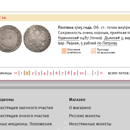
 10.
Полтина 1705 года.
Об. ст.: точки внутр
Сохранность очень хороша, приятная п
Уздеников#
0487 (точка).
Дьяков#
3, ва
вар. Редкая, 5 рублей
по Петрову
.
раницы
<<
<
1
2
3
4
5
6
7
8
9
10
...
>
>>
всего лотов: 
кционы
Магазин
гистрация заочного участия
О магазине
гистрация очного участия
Русские монеты
ные аукционы. Положения
Иностранные монеты