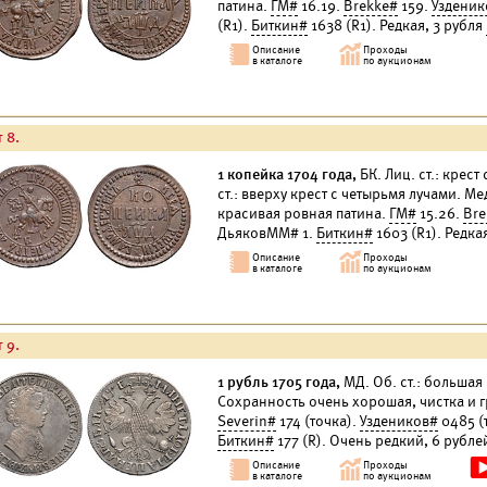
патина.
ГМ#
16.19.
Brekke#
159.
Узденик
(R1).
Биткин#
1638 (R1). Редкая, 3 рубля
 8.
1 копейка 1704 года,
БК. Лиц. ст.: крест
ст.: вверху крест с четырьмя лучами. Ме
красивая ровная патина.
ГМ#
15.26.
Bre
ДьяковММ# 1.
Биткин#
1603 (R1). Редка
 9.
1 рубль 1705 года,
МД. Об. ст.: большая 
Сохранность очень хорошая, чистка и 
Severin#
174 (точка).
Уздеников#
0485 (
Биткин#
177 (R). Очень редкий, 6 рубл