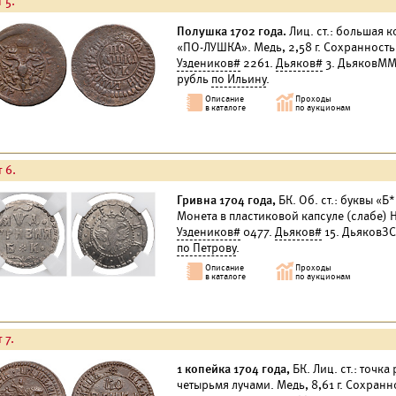
 5.
Полушка 1702 года.
Лиц. ст.: большая к
«ПО-ЛУШКА». Медь, 2,58 г. Сохранност
Уздеников#
2261.
Дьяков#
3. ДьяковММ#
рубль
по Ильину
.
 6.
Гривна 1704 года,
БК. Об. ст.: буквы «Б
Монета в пластиковой капсуле (слабе) 
Уздеников#
0477.
Дьяков#
15. ДьяковЗС
по Петрову
.
 7.
1 копейка 1704 года,
БК. Лиц. ст.: точка 
четырьмя лучами. Медь, 8,61 г. Сохран