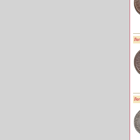
Лот
Лот