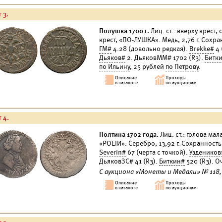
 3.
Полушка 1700 г.
Лиц. ст.: вверху крест,
крест, «ПО-ЛУШКА». Медь, 2,76 г. Сохр
ГМ#
4.28 (довольно редкая).
Brekke#
4 
Дьяков#
2. ДьяковММ# 1702 (R3).
Битк
по Ильину
, 25 рублей
по Петрову
.
 4.
Полтина 1702 года.
Лиц. ст.: голова мал
«РОЕIИ». Серебро, 13,92 г. Сохранност
Severin#
67 (черта с точкой).
Уздеников
ДьяковЗС# 41 (R3).
Биткин#
520 (R3). О
С аукциона «Монеты и Медали» № 118, 1