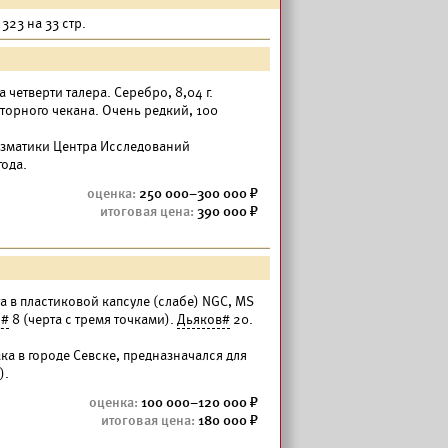
323 на 33 стр.
 четверти талера. Серебро, 8,04 г.
торного чекана. Очень редкий, 100
изматики Центра Исследований
года.
250 000–300 000
390 000
 в пластиковой капсуле (слабе) NGC, MS
n#
8 (черта с тремя точками).
Дьяков#
20.
ка в городе Севске, предназначался для
).
100 000–120 000
180 000