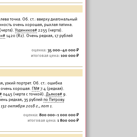
 слева точка. Об. ст.: вверху диагональный
анность очень хорошая, рыхлая патина.
(черта).
Уздеников#
2255 (черта).
ин#
1420 (R2). Очень редкая, 17 рублей
35 000–40 000
100 000
ая, узкий портрет. Об. ст.: ошибка
ь очень хорошая.
ГМ#
7.4 (редкая).
#
0445 (черта с точкой).
Дьяков#
9.
чень редкая, 35 рублей
по Петрову
.
32 октября 2018 г., лот 1.
800 000–1 000 000
1 800 000