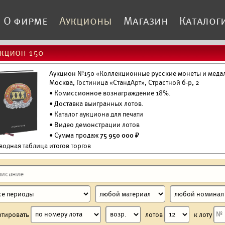
О фирме
Аукционы
Магазин
Каталог
кцион 150
Аукцион №150 «Коллекционные русские монеты и медали
Москва, Гостиница «СтандАрт», Страстной б-р, 2
• Комиссионное вознаграждение 18%.
•
Доставка выигранных лотов.
•
Каталог аукциона для печати
•
Видео демонстрации лотов
• Сумма продаж
75 950 000 ₽
водная таблица итогов торгов
ртировать
лотов
к лоту