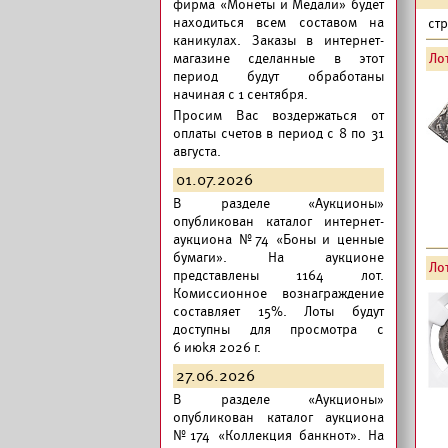
фирма «Монеты и Медали» будет
находиться всем составом на
ст
каникулах. Заказы в интернет-
магазине сделанные в этот
Лот
период будут обработаны
начиная с 1 сентября.
Просим Вас воздержаться от
оплаты счетов в период с 8 по 31
августа.
01.07.2026
В разделе «Аукционы»
опубликован
каталог интернет-
аукциона №74 «Боны и ценные
бумаги».
На аукционе
Лот
представлены 1164 лот.
Комиссионное вознаграждение
составляет 15%. Лоты будут
доступны для просмотра с
6 июkя 2026 г.
27.06.2026
В разделе «Аукционы»
опубликован
каталог аукциона
№174 «Коллекция банкнот».
На