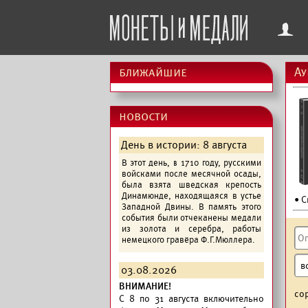
f
ближайшие
Ау
новости
День в истории: 8 августа
В этот день, в 1710 году, русскими
войсками после месячной осады,
была взята шведская крепость
Динамюнде, находящаяся в устье
• С
Западной Двины. В память этого
события были отчеканены медали
из золота и серебра, работы
немецкого гравёра Ф.Г.Мюллера.
03.08.2026
ВНИМАНИЕ!
со
C 8 по 31 августа включительно