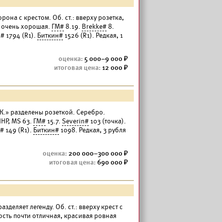
орона с крестом. Об. ст.: вверху розетка,
ь очень хорошая.
ГМ#
8.19.
Brekke#
8.
 1794 (R1).
Биткин#
1526 (R1). Редкая, 1
5 000–9 000
12 000
*К.» разделены розеткой. Серебро.
ННР, MS 63.
ГМ#
15.7.
Severin#
103 (точка).
# 149 (R1).
Биткин#
1098. Редкая, 3 рубля
200 000–300 000
690 000
разделяет легенду. Об. ст.: вверху крест с
ность почти отличная, красивая ровная