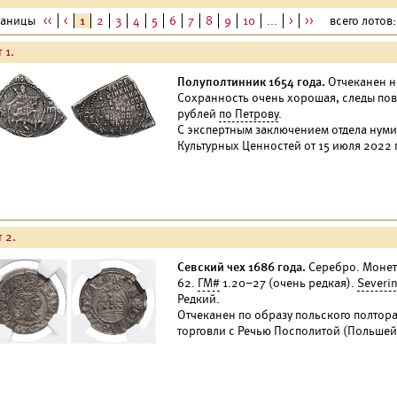
раницы
<<
<
1
2
3
4
5
6
7
8
9
10
...
>
>>
всего лотов: 
 1.
Полуполтинник 1654 года.
Отчеканен на
Сохранность очень хорошая, следы пов
рублей
по Петрову
.
С экспертным заключением отдела нум
Культурных Ценностей от 15 июля 2022 
 2.
Севский чех 1686 года.
Серебро. Монета
62.
ГМ#
1.20–27 (очень редкая).
Severi
Редкий.
Отчеканен по образу польского полтора
торговли с Речью Посполитой (Польшей