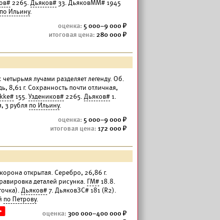
ов#
2265.
Дьяков#
33. ДьяковММ# 1945
по Ильину
.
5 000–9 000
280 000
 с четырьмя лучами разделяет легенду. Об.
дь, 8,61 г. Сохранность почти отличная,
kke#
155.
Уздеников#
2265.
Дьяков#
1.
я, 3 рубля
по Ильину
.
5 000–9 000
172 000
корона открытая. Серебро, 26,86 г.
гравировка деталей рисунка.
ГМ#
18.8.
точка).
Дьяков#
7. ДьяковЗС# 181 (R2).
ей
по Петрову
.
300 000–400 000