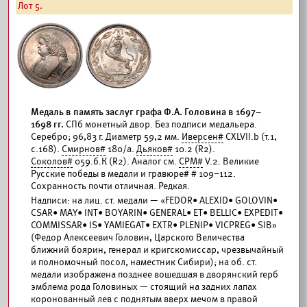
Лот 5.
Медаль в память заслуг графа Ф.А. Головина в 1697–
1698 гг.
СПб монетный двор. Без подписи медальера.
Серебро; 96,83 г. Диаметр 59,2 мм.
Иверсен#
CXLVII.b (т.1,
с.168).
Смирнов#
180/а.
Дьяков#
10.2 (R2).
Соколов#
059.б.К (R2). Аналог см.
СРМ#
V.2. Великие
Русские победы в медали и гравюре# # 109–112.
Сохранность почти отличная. Редкая.
Надписи: на лиц. ст. медали — «FEDOR• ALEXID• GOLOVIN•
CSAR• MAY• INT• BOYARIN• GENERAL• ET• BELLIC• EXPEDIT•
COMMISSAR• IS• YAMIEGAT• EXTR• PLENIP• VICPREG• SIB»
(Федор Алексеевич Головин, Царского Величества
ближний боярин, генерал и кригскомиссар, чрезвычайный
и полномочный посол, наместник Сибири); на об. ст.
медали изображена позднее вошедшая в дворянский герб
эмблема рода Головиных — стоящий на задних лапах
коронованный лев с поднятым вверх мечом в правой