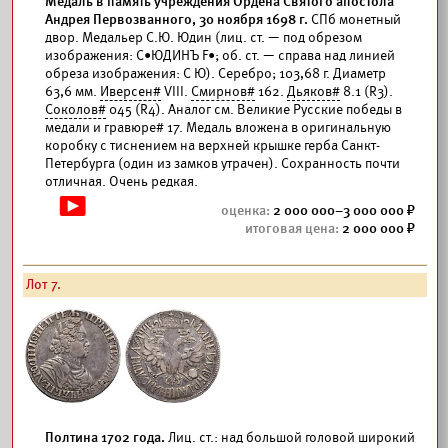
Медаль в память учреждения Ордена Святого апостола
Андрея Первозванного, 30 ноября 1698 г.
СПб монетный
двор. Медальер С.Ю. Юдин (лиц. ст. — под обрезом
изображения: С•ЮДИНЪ F•; об. ст. — справа над линией
обреза изображения: С Ю). Серебро; 103,68 г. Диаметр
63,6 мм.
Иверсен#
VIII.
Смирнов#
162.
Дьяков#
8.1 (R3).
Соколов#
045 (R4). Аналог см. Великие Русские победы в
медали и гравюре# 17. Медаль вложена в оригинальную
коробку с тиснением на верхней крышке герба Санкт-
Петербурга (один из замков утрачен). Сохранность почти
отличная. Очень редкая.
2 000 000–3 000 000
2 000 000
Лот 7.
Полтина 1702 года.
Лиц. ст.: над большой головой широкий