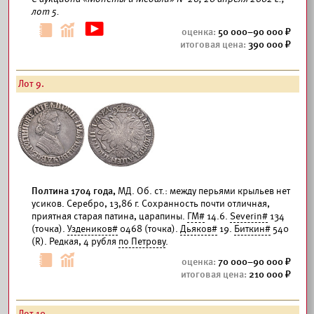
лот 5.
50 000–90 000
390 000
Лот 9.
Полтина 1704 года,
МД. Об. ст.: между перьями крыльев нет
усиков. Серебро, 13,86 г. Сохранность почти отличная,
приятная старая патина, царапины.
ГМ#
14.6.
Severin#
134
(точка).
Уздеников#
0468 (точка).
Дьяков#
19.
Биткин#
540
(R). Редкая, 4 рубля
по Петрову
.
70 000–90 000
210 000
Лот 10.