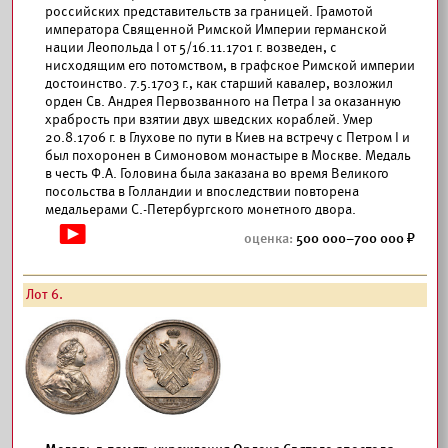
российских представительств за границей. Грамотой
императора Священной Римской Империи германской
нации Леопольда I от 5/16.11.1701 г. возведен, с
нисходящим его потомством, в графское Римской империи
достоинство. 7.5.1703 г., как старший кавалер, возложил
орден Св. Андрея Первозванного на Петра I за оказанную
храбрость при взятии двух шведских кораблей. Умер
20.8.1706 г. в Глухове по пути в Киев на встречу с Петром I и
был похоронен в Симоновом монастыре в Москве. Медаль
в честь Ф.А. Головина была заказана во время Великого
посольства в Голландии и впоследствии повторена
медальерами С.-Петербургского монетного двора.
500 000–700 000
Лот 6.