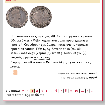
Полуполтинник 1704 года,
МД. Лиц. ст.: рукав закрытый.
Об. ст.: буквы «М-Д» под лапами орла, крест державы
простой. Серебро, 7,13 г. Сохранность очень хорошая,
приятная патина.
ГМ#
14.14.
Severin#
110 (точка).
Уздеников#
0471 (черта).
Дьяков#
5.
Биткин#
714 (R).
Редкий, 4 рубля
по Петрову
.
С аукциона «Монеты и Медали» № 70, 25 июня 2011 г.,
лот 2.
110 000–150 000
130 000
страницы
<<
<
1
2
3
4
5
6
7
8
9
10
...
>
>>
всего лотов: 654 на 66 стр.