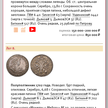
промежуток между словами легенды. Об. ст.: центральная
корона большая. Серебро, 13,80 г. Сохранность очень
хорошая, приятная старая патина, небольшой дефект
заготовки.
ГМ#
6.40.
Severin#
63 (черта).
Уздеников#
0442
(черта с точкой).
Дьяков#
5. ДьяковЗС# 37 (R2).
Биткин#
517 (R2). Очень редкая, 25 рублей
по Петрову
.
150 000–200 000
850 000
Лот 8.
Полуполтинник 1702 года.
Новодел. Гурт гладкий,
опиловка. Серебро, 6,68 г. Сохранность отличная, легкая
красивая патина.
ГМ#
нет.
Severin#
нет.
Уздеников#
Н 0446
(черта).
Дьяков#
N 1. ДьяковЗС# Н 47 (R2).
Биткин#
Н 702
(R2). Очень редкий.
С аукциона «Монеты и Медали» № 20, 20 апреля 2002 г.,