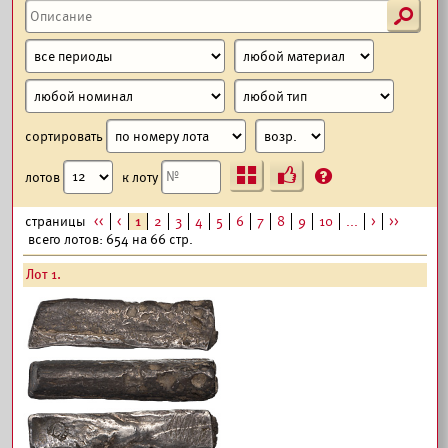
s
сортировать
Ъ
?
лотов
к лоту
страницы
<<
<
1
2
3
4
5
6
7
8
9
10
...
>
>>
всего лотов: 654 на 66 стр.
Лот 1.