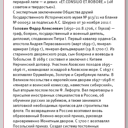
передней лапе — и девиз: «ET.CONSILIO ET.ROBORE.» («И
советом и твердостью»).
С экспертным заключением Общества друзей
Государственного Исторического музея № 913/11 на бланке
№ 000052 за подписью А.С. Шкурко от 30 ноября 2011 г.
Головин Федор Алексеевич
(1650–20.8.1706, г. Глухов) —
граф, боярин, государственный и военный деятель,
дипломат, сподвижник Петра I. Первый кавалер ордена Св.
апостола Андрея Первозванного (март 1699 г.), генерал-
адмирал (1699 г.), генерал-фельдмаршал (19.8.1700 г.). Из
старинного дворянского рода, сын боярина и воеводы в
Тобольске. В 1689 г. составил и заключил с Китаем
Нерчинский договор. Участник Азовских походов 1695–
1696 гг., командовал эскадрой в Азовском море. С 1697 г.
возглавлял Оружейную, Золотую и Серебряную палаты. В
Великом посольстве к европейским дворам 1697–1698 гг.
«генерал и воинский комиссар, наместник сибирский»,
был вторым послом после Ф. Лефорта. Вел переговоры о
присылке иностранных специалистов в Россию, об
обучении русских за рубежом, а также занимался
заготовкой необходимых припасов для строительства
флота. По возвращении в Россию возглавил вновь
образованный Военно-морской приказ, руководя
одновременно Монетным двором. С 1700 г. возглавлял
Посольский приказ. Создал систему постоянных