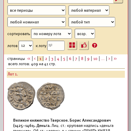
сортировать
Ъ
?
лотов
к лоту
страницы
<<
<
1
2
3
4
5
6
7
8
9
10
...
>
>>
всего лотов: 409 на 41 стр.
Лот 1.
Великое княжество Тверское. Борис Александрович
(1425–1461). Деньга.
Лиц. ст.: круговая надпись «деньга
тверская». Об.ст.: надпись в 4 строки «ПЕЧАТЬ КНЯЗЯ