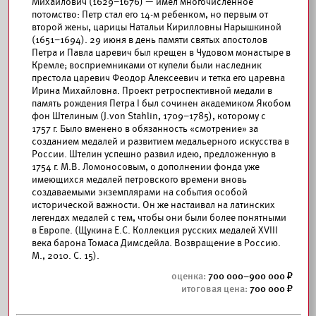
Михайлович (1629–1676) — имел многочисленное
потомство: Петр стал его 14-м ребенком, но первым от
второй жены, царицы Натальи Кирилловны Нарышкиной
(1651–1694). 29 июня в день памяти святых апостолов
Петра и Павла царевич был крещен в Чудовом монастыре в
Кремле; восприемниками от купели были наследник
престола царевич Феодор Алексеевич и тетка его царевна
Ирина Михайловна. Проект ретроспективной медали в
память рождения Петра I был сочинен академиком Якобом
фон Штелиным (J.von Stahlin, 1709–1785), которому с
1757 г. Было вменено в обязанность «смотрение» за
созданием медалей и развитием медальерного искусства в
России. Штелин успешно развил идею, предложенную в
1754 г. М.В. Ломоносовым, о дополнении фонда уже
имеющихся медалей петровского времени вновь
создаваемыми экземплярами на события особой
исторической важности. Он же настаивал на латинских
легендах медалей с тем, чтобы они были более понятными
в Европе. (Щукина Е.С. Коллекция русских медалей XVIII
века барона Томаса Димсдейла. Возвращение в Россию.
М., 2010. С. 15).
700 000–900 000
700 000