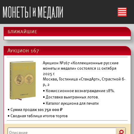
ś
ближайшие
Аукцион 167
Аукцион №167 «Коллекционные русские
монеты и медали» состоялся 11 октября
2025 г.
Москва, Гостиница «СтандАрт», Страстной б-
р, 2
• Комиссионное вознаграждение 18%.
•
Доставка выигранных лотов.
•
Каталог аукциона для печати
• Сумма продаж
101 750 000 ₽
• Сводная таблица итогов торгов
s