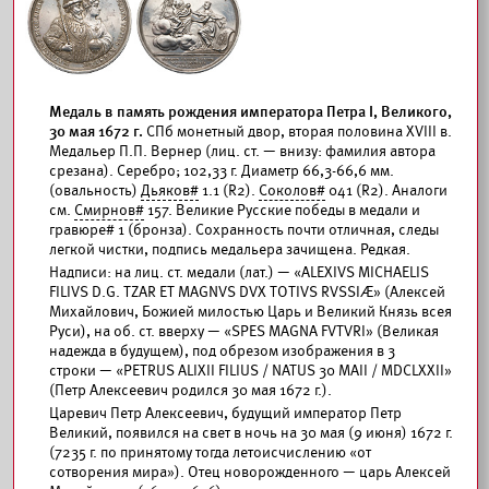
Медаль в память рождения императора Петра I, Великого,
30 мая 1672 г.
СПб монетный двор, вторая половина XVIII в.
Медальер П.П. Вернер (лиц. ст. — внизу: фамилия автора
срезана). Серебро; 102,33 г. Диаметр 66,3-66,6 мм.
(овальность)
Дьяков#
1.1 (R2).
Соколов#
041 (R2). Аналоги
см.
Смирнов#
157. Великие Русские победы в медали и
гравюре# 1 (бронза). Сохранность почти отличная, следы
легкой чистки, подпись медальера зачищена. Редкая.
Надписи: на лиц. ст. медали (лат.) — «ALEXIVS MICHAELIS
FILIVS D.G. TZAR ET MAGNVS DVX TOTIVS RVSSIÆ» (Алексей
Михайлович, Божией милостью Царь и Великий Князь всея
Руси), на об. ст. вверху — «SPES MAGNA FVTVRI» (Великая
надежда в будущем), под обрезом изображения в 3
строки — «PETRUS ALIXII FILIUS / NATUS 30 MAII / MDCLXXII»
(Петр Алексеевич родился 30 мая 1672 г.).
Царевич Петр Алексеевич, будущий император Петр
Великий, появился на свет в ночь на 30 мая (9 июня) 1672 г.
(7235 г. по принятому тогда летоисчислению «от
сотворения мира»). Отец новорожденного — царь Алексей