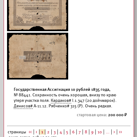
Государственная Ассигнация 10 рублей 1835 года,
№ 88441. Сохранность очень хорошая, внизу по краю
утеря участка поля.
Кардаков#
I.1.347 (20 дойчмарок).
Денисов#
А-11.12. Рябченко# 315 (Р). Очень редкая.
200 000
страницы
<<
<
1
2
3
4
5
6
7
8
9
10
...
>
>>