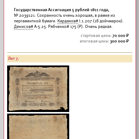
Государственная Ассигнация 5 рублей 1811 года,
№ 2039121. Сохранность очень хорошая, в рамке из
пергаментной бумаги.
Кардаков#
I.1.207 (18 дойчмарок).
Денисов#
А-5.25. Рябченко# 175 (Р). Очень редкая.
70 000
300 000
Лот 7.