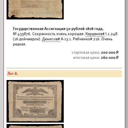
Государственная Ассигнация 50 рублей 1818 года,
№ 433876. Сохранность очень хорошая.
Кардаков#
I.1.248
(16 дойчмарок).
Денисов#
А-13.1. Рябченко# 216. Очень
редкая.
200 000
260 000
Лот 8.