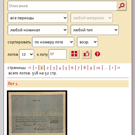
s
сортировать
Ъ
?
лотов
к лоту
страницы
<<
<
1
2
3
4
5
6
7
8
9
10
...
>
>>
всего лотов: 518 на 52 стр.
Лот 1.