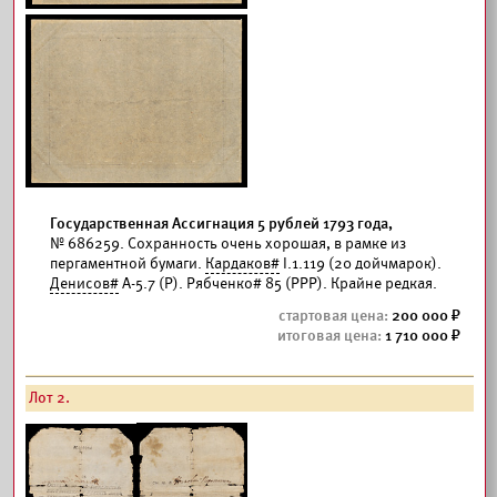
Государственная Ассигнация 5 рублей 1793 года,
№ 686259. Сохранность очень хорошая, в рамке из
пергаментной бумаги.
Кардаков#
I.1.119 (20 дойчмарок).
Денисов#
А-5.7 (Р). Рябченко# 85 (РРР). Крайне редкая.
200 000
1 710 000
Лот 2.