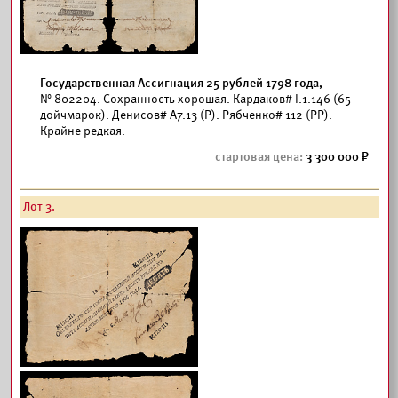
Государственная Ассигнация 25 рублей 1798 года,
№ 802204. Сохранность хорошая.
Кардаков#
I.1.146 (65
дойчмарок).
Денисов#
А7.13 (Р). Рябченко# 112 (РР).
Крайне редкая.
3 300 000
Лот 3.