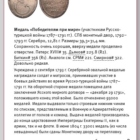
Медаль «Победителям при мире»
(участникам Русско-
турецкой войны 1787–1791 гг.). СПб монетный двор, 1792–
1793 гг. Серебро, 12,81 г. Размеры 39,3×31,4 мм.
Сохранность очень хорошая, вверху медали проделано
отверстие. Петерс XVIII# 35.
Дьяков#
225.8 (R2).
Биткин#
356 (R1). Аналоги см.
СРМ#
221.
Смирнов#
322.
Довольно редкая.
Учреждена 2 сентября 1793 г. Серебряной овальной медалью
награждали солдат и матросов, принимавших участие в
боевых действиях во время Русско-турецкой войны 1787–
1791 гг. На оборотной стороне медали помещена дата
заключения Ясского мирного договора — «декабря 29 1791»,
положившего конец этой войне. Было отчеканено 93000
медалей. Медали выдавали только строевым нижним чинам
по спискам, представляемым в Военную и Адмиралтейскую
коллегии от полков и команд. Выдача медалей производилась
до конца царствования Императрицы Екатерины II, как в
армии, так и на флоте. В июне 1804 г. 33001 медаль (из числа
невыданных) были сданы Монетному двору на переплавку.