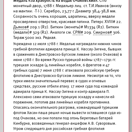
Медаль «За храбрость на водах Очаковских».
СПб
монетный двор, 1788 г. Медальер лиц. ст. Т.И.Иванов (внизу
на мантии: ·Т·I·). Серебро, 23,77 г. Диаметр 38,4-38,8 мм.
Сохранность очень хорошая, царапины, вверху медали
просверлено отверстие, красивая патина. Петерс XVIII# 22.
Дьяков#
209.1 (R2). Биткин (монеты)# М1334 (R2). Биткин
(медали)# 329 (R2). Аналоги см.
СРМ#
209.
Смирнов#
306.
Тираж 5000 экз. Редкая.
Учреждена 12 июля 1788 г. Медалью награждали нижних чинов
гребной флотилии адмирала принца К. Нассау-Зигена, бывших
в сражениях в Днестровско-Бугском лимане (около Очакова) в
июне 1788 г. Во время Русско-турецкой войны 1787–1791 гг.
турецкая эскадра (4 линейных корабля, 6 фрегатов и 47
гребных судов) 7 июня 1788 г. атаковала российскую гребную
флотилию в Днестровско-Бугском лимане. Несмотря на то, что
турки имели значительный перевес в судах и огневых
средствах, русские отбили атаку. 17 июня суда под командой
адмирала принца К. Нассау-Зигена и контр-адмирала П.
Алексиано сами атаковали турецкую эскадру и нанесли ей
поражение, потопив два линейных корабля противника.
Опасаясь окончательного разгрома, командующий турецким
флотом Хасан-паша решил ночью вывести оставшиеся суда из-
под Очакова, но они попали под огонь береговых батарей
Кинбурна, возведенных генерал-аншефом А.В. Суворовым.
Утром следующего дня российская гребная флотилия