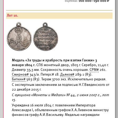
160 000–190 000
Лот 10.
Медаль «За труды и храбрость при взятии Ганжи» 3
января 1804 г.
СПб монетный двор, 1805 г. Серебро, 11,40 г.
Диаметр 33,3 мм. Сохранность очень хорошая.
СРМ#
261.
Смирнов#
343/а. Петерс# 18.
Дьяков#
289.1 (R3).
Биткин#
563 (R3). Тираж 3700 экз. Исключительно редкая.
С экспертным заключением за подписью Н.Г.Введенского от
22 декабря 2015 г.
С аукциона «Монеты и Медали» № 44, 2 июня 2007 г., лот
15.
Учреждена 16 июля 1804 г. повелением Императора
Александра I, объявленным графом Х.А.Ливеном министру
финансов графу А.И.Васильеву. Медалью награждали