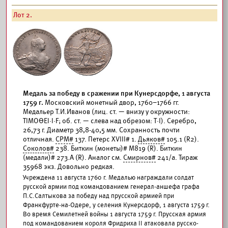
Лот 2.
Медаль за победу в сражении при Кунерсдорфе, 1 августа
1759 г.
Московский монетный двор, 1760–1766 гг.
Медальер Т.И.Иванов (лиц. ст. — внизу у окружности:
ТIМОΘЕI·I·F; об. ст. — слева над обрезом: Т·I). Серебро,
26,73 г. Диаметр 38,8-40,5 мм. Сохранность почти
отличная.
СРМ#
137. Петерс XVIII# 1.
Дьяков#
105.1 (R2).
Соколов#
238. Биткин (монеты)# М819 (R). Биткин
(медали)# 273.А (R). Аналог см.
Смирнов#
241/а. Тираж
35968 экз. Довольно редкая.
Учреждена 11 августа 1760 г. Медалью награждали солдат
русской армии под командованием генерал-аншефа графа
П.С.Салтыкова за победу над прусской армией при
Франкфурте-на-Одере, у селения Кунерсдорф, 1 августа 1759 г.
Во время Семилетней войны 1 августа 1759 г. Прусская армия
под командованием короля Фридриха II атаковала русско-