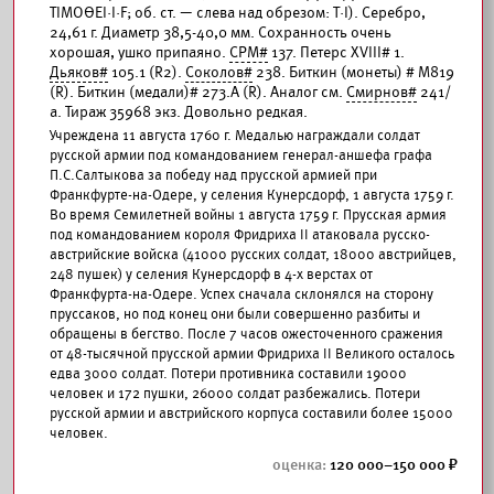
ТIМОΘЕI·I·F; об. ст. — слева над обрезом: Т·I). Серебро,
24,61 г. Диаметр 38,5-40,0 мм. Сохранность очень
хорошая, ушко припаяно.
СРМ#
137. Петерс XVIII# 1.
Дьяков#
105.1 (R2).
Соколов#
238. Биткин (монеты) # М819
(R). Биткин (медали)# 273.А (R). Аналог см.
Смирнов#
241/
а. Тираж 35968 экз. Довольно редкая.
Учреждена 11 августа 1760 г. Медалью награждали солдат
русской армии под командованием генерал-аншефа графа
П.С.Салтыкова за победу над прусской армией при
Франкфурте-на-Одере, у селения Кунерсдорф, 1 августа 1759 г.
Во время Семилетней войны 1 августа 1759 г. Прусская армия
под командованием короля Фридриха II атаковала русско-
австрийские войска (41000 русских солдат, 18000 австрийцев,
248 пушек) у селения Кунерсдорф в 4-х верстах от
Франкфурта-на-Одере. Успех сначала склонялся на сторону
пруссаков, но под конец они были совершенно разбиты и
обращены в бегство. После 7 часов ожесточенного сражения
от 48-тысячной прусской армии Фридриха II Великого осталось
едва 3000 солдат. Потери противника составили 19000
человек и 172 пушки, 26000 солдат разбежались. Потери
русской армии и австрийского корпуса составили более 15000
человек.
120 000–150 000