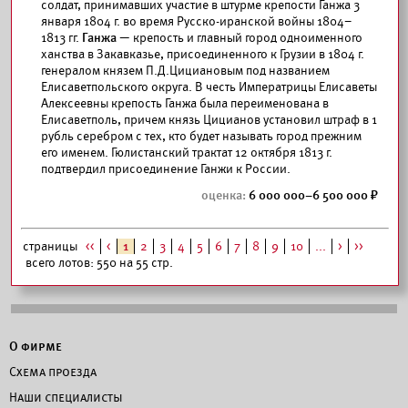
солдат, принимавших участие в штурме крепости Ганжа 3
января 1804 г. во время Русско-иранской войны 1804–
1813 гг.
Ганжа
— крепость и главный город одноименного
ханства в Закавказье, присоединенного к Грузии в 1804 г.
генералом князем П.Д.Цициановым под названием
Елисаветпольского округа. В честь Императрицы Елисаветы
Алексеевны крепость Ганжа была переименована в
Елисаветполь, причем князь Цицианов установил штраф в 1
рубль серебром с тех, кто будет называть город прежним
его именем. Гюлистанский трактат 12 октября 1813 г.
подтвердил присоединение Ганжи к России.
6 000 000–6 500 000
страницы
<<
<
1
2
3
4
5
6
7
8
9
10
...
>
>>
всего лотов: 550 на 55 стр.
О фирме
Схема проезда
Наши специалисты