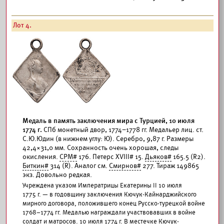
Лот 4.
Медаль в память заключения мира с Турцией, 10 июля
1774 г.
СПб монетный двор, 1774–1778 гг. Медальер лиц. ст.
С.Ю.Юдин (в нижнем углу: Ю). Серебро, 9,87 г. Размеры
42,4×31,0 мм. Сохранность очень хорошая, следы
окисления.
СРМ#
176. Петерс XVIII# 15.
Дьяков#
165.5 (R2).
Биткин#
314 (R). Аналог см.
Смирнов#
277. Тираж 149865
экз. Довольно редкая.
Учреждена указом Императрицы Екатерины II 10 июля
1775 г. — в годовщину заключения Кючук-Кайнарджийского
мирного договора, положившего конец Русско-турецкой войне
1768–1774 гг. Медалью награждали участвовавших в войне
солдат и матросов. 10 июля 1774 г. В местечке Кючук-