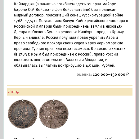
Кайнарджи (в память о погибшем здесь генерал-майоре
бароне О.А.Вейсмане фон Вейсенштейне) был подписан
мирный договор, положивший конец Русско-турецкой войне
1768–1774 гг. По условиям Кючук-Кайнарджийского договора к
Российской Империи были присоединены земли в низовьях
Днепра и Южного Буга с крепостью Кинбурн, города в Крыму
Керчь и Еникале. Россия получила право укрепить Азов и
право свободного прохода своих судов через черноморские
проливы. Турция признала независимость Крымского ханства
(в 1783 г. Крым был присоединен к России), право России
оказывать покровительство Валахии и Молдавии, и
обязывалась выплатить контрибуцию в 4,5 млн. Рублей.
120 000–150 000
Лот 5.