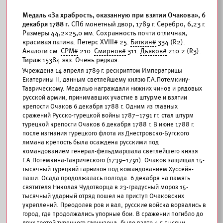
Медаль «За храбрость, оказанную при взятии Очакова», 6
декабря 1788 г.
СПб монетный двор, 1789 г. Серебро, 6,23 г.
Размеры 44,2×25,0 мм. Сохранность почти отличная,
красивая патина. Петерс XVIII# 25.
Биткин#
334 (R2).
Аналоги см.
СРМ#
210.
Смирнов#
311.
Дьяков#
210.2 (R3).
Тираж 15384 экз. Очень редкая.
Учреждена 14 апреля 1789 г. рескриптом Императрицы
Екатерины II, данным светлейшему князю Г.А.Потемкину-
Таврическому. Медалью награждали нижних чинов и рядовых
русской армии, принимавших участие в штурме и взятии
крепости Очаков 6 декабря 1788 г. Одним из главных
сражений Русско-турецкой войны 1787–1791 гг. стал штурм
турецкой крепости Очаков 6 декабря 1788 г. В июне 1788 г.
после изгнания турецкого флота из Днестровско-Бугского
лимана крепость была осаждена русскими под
командованием генерал-фельдмаршала светлейшего князя
Г.А.Потемкина-Таврического (1739–1791). Очаков защищал 15-
тысячный турецкий гарнизон под командованием Хуссейн-
паши. Осада продолжалась полгода. 6 декабря на память
святителя Николая Чудотворца в 23-градусный мороз 15-
тысячный ударный отряд пошел на приступ Очаковских
укреплений. Преодолев ров и вал, русские войска ворвались в
город, где продолжались упорные бои. В сражении погибло до