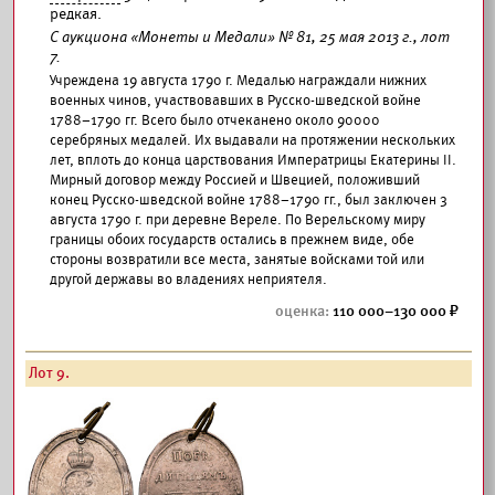
редкая.
С аукциона «Монеты и Медали» № 81, 25 мая 2013 г., лот
7.
Учреждена 19 августа 1790 г. Медалью награждали нижних
военных чинов, участвовавших в Русско-шведской войне
1788–1790 гг. Всего было отчеканено около 90000
серебряных медалей. Их выдавали на протяжении нескольких
лет, вплоть до конца царствования Императрицы Екатерины II.
Мирный договор между Россией и Швецией, положивший
конец Русско-шведской войне 1788–1790 гг., был заключен 3
августа 1790 г. при деревне Вереле. По Верельскому миру
границы обоих государств остались в прежнем виде, обе
стороны возвратили все места, занятые войсками той или
другой державы во владениях неприятеля.
110 000–130 000
Лот 9.