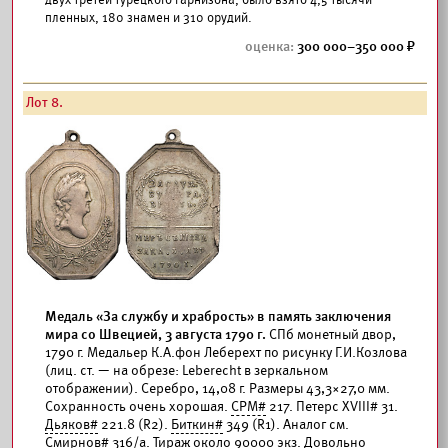
двух третей турецкого гарнизона, было взято 4,5 тысячи
пленных, 180 знамен и 310 орудий.
300 000–350 000
Лот 8.
Медаль «За службу и храбрость» в память заключения
мира со Швецией, 3 августа 1790 г.
СПб монетный двор,
1790 г. Медальер К.А.фон Леберехт по рисунку Г.И.Козлова
(лиц. ст. — на обрезе: Leberecht в зеркальном
отображении). Серебро, 14,08 г. Размеры 43,3×27,0 мм.
Сохранность очень хорошая.
СРМ#
217. Петерс XVIII# 31.
Дьяков#
221.8 (R2).
Биткин#
349 (R1). Аналог см.
Смирнов#
316/а. Тираж около 90000 экз. Довольно