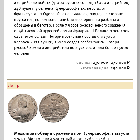
австрийские войска (41000 русских солдат, 18000 австрийцев,
248 пушек) у селения Кунерсдорф в 4-х верстах от
Франкфурта-на-Одере. Успех сначала склонялся на сторону
пруссаков, но под конец они были совершенно разбиты и
обращены в бегство. После 7 часов ожесточенного сражения
от 48-тысячной прусской армии Фридриха II Великого осталось
едва 3000 солдат. Потери противника составили 19000
человек и 172 пушки, 26000 солдат разбежались. Потери
русской армии и австрийского корпуса составили более 15000
человек.
230 000–270 000
250 000
Лот 3.
Медаль за победу в сражении при Кунерсдорфе, 1 августа
1759 г.
Московский монетный двор, 1760–1766 гг.