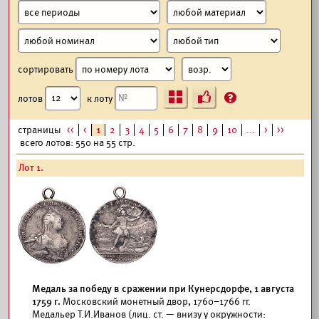
сортировать
Ъ
?
лотов
к лоту
страницы
<<
<
1
2
3
4
5
6
7
8
9
10
...
>
>>
всего лотов: 550 на 55 стр.
Лот 1.
Медаль за победу в сражении при Кунерсдорфе, 1 августа
1759 г.
Московский монетный двор, 1760–1766 гг.
Медальер Т.И.Иванов (лиц. ст. — внизу у окружности: