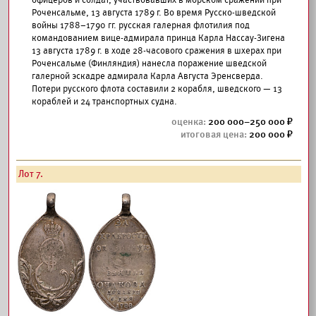
офицеров и солдат, участвовавших в морском сражении при
Роченсальме, 13 августа 1789 г. Во время Русско-шведской
войны 1788–1790 гг. русская галерная флотилия под
командованием вице-адмирала принца Карла Нассау-Зигена
13 августа 1789 г. в ходе 28-часового сражения в шхерах при
Роченсальме (Финляндия) нанесла поражение шведской
галерной эскадре адмирала Карла Августа Эренсверда.
Потери русского флота составили 2 корабля, шведского — 13
кораблей и 24 транспортных судна.
200 000–250 000
200 000
Лот 7.