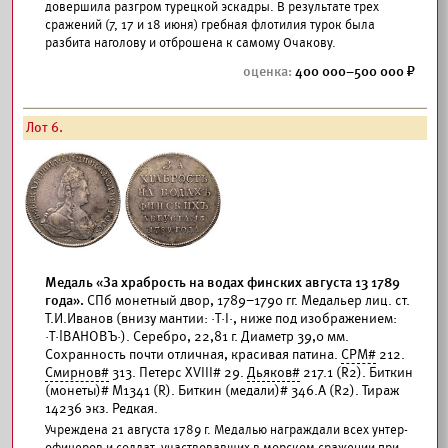
довершила разгром турецкой эскадры. В результате трех
сражений (7, 17 и 18 июня) гребная флотилия турок была
разбита наголову и отброшена к самому Очакову.
400 000–500 000
Лот 6.
Медаль «За храбрость на водах финских августа 13 1789
года».
СПб монетный двор, 1789–1790 гг. Медальер лиц. ст.
Т.И.Иванов (внизу мантии: ·Т·I·, ниже под изображением:
·Т·İВАНОВЪ·). Серебро, 22,81 г. Диаметр 39,0 мм.
Сохранность почти отличная, красивая патина.
СРМ#
212.
Смирнов#
313. Петерс XVIII# 29.
Дьяков#
217.1 (R2). Биткин
(монеты)# М1341 (R). Биткин (медали)# 346.А (R2). Тираж
14236 экз. Редкая.
Учреждена 21 августа 1789 г. Медалью награждали всех унтер-