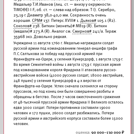
Медальер Т.И.Иванов (лиц. ст. — внизу у окружности:
ТIМОΘЕI·I·F; об. ст. — слева над обрезом: Т·I). Серебро,
25,19 г. Диаметр 38,0-40,0 мм. Сохранность очень
хорошая.
СРМ#
137. Петерс XVIII# 1.
Дьяков#
105.1 (R2).
Соколов#
238. Биткин (монеты)# М819 (R). Биткин
(медали)# 273.А (R). Аналог см.
Смирнов#
241/а. Тираж
35968 экз. Довольно редкая.
Учреждена 11 августа 1760 г. Медалью награждали солдат
русской армии под командованием генерал-аншефа графа
П.С.Салтыкова за победу над прусской армией при
Франкфурте-на-Одере, у селения Кунерсдорф, 1 августа 1759 г.
Во время Семилетней войны 1 августа 1759 г. прусская армия
под командованием короля Фридриха II атаковала русско-
австрийские войска (41000 русских солдат, 18000 австрийцев,
248 пушек) у селения Кунерсдорф в 4-х верстах от
Франкфурта-на-Одере. Успех сначала склонялся на сторону
пруссаков, но под конец они были совершенно разбиты и
обращены в бегство. После 7 часов ожесточенного сражения
от 48-тысячной прусской армии Фридриха II Великого осталось
едва 3000 солдат. Потери противника составили 19000
человек и 172 пушки, 26000 солдат разбежались. Потери
русской армии и австрийского корпуса составили более 15000
человек.
90 000–130 000